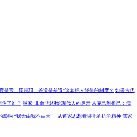
“官是官、职是职、差遣是差遣”这套把人绕晕的制度？
如果古代
困住了谁？
墨家“非命”思想给现代人的启示
从克己到推己：儒
的影响
“我命由我不由天”：从道家思想看哪吒的抗争精神
儒家