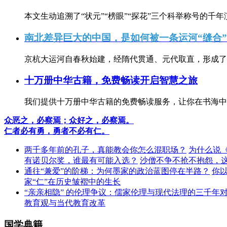
本文生动追溯了“状元”“榜眼”“探花”三个科举称号的千年
南北差异巨大的中国，是如何被一条运河“缝合
京杭大运河自春秋始建，经隋代贯通、元代取直，形成了连
十万册中华古籍，免费畅读开启智慧之旅
我们提供十万册中华古籍的免费畅读服务，让你在书海中
众恶之，必察焉；众好之，必察焉。
仁者必有勇，勇者不必有仁。
两千多年前的孔子，真能教会你怎么混职场？
为什么说
有诺贝尔奖，谁最有可能入选？
沙僧不争不抢不抱怨，
通往“兼爱”的阶梯：为何墨家的政治蓝图停在半路？
你
家“仁”在历史皱褶中的生长
“亲亲相隐” 的伦理争议：儒家伦理与现代法理的三千年
教育观与当代教育改革
国学典籍