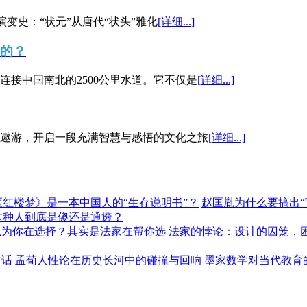
演变史：“状元”从唐代“状头”雅化
[详细...]
”的？
接中国南北的2500公里水道。它不仅是
[详细...]
遨游，开启一段充满智慧与感悟的文化之旅
[详细...]
《红楼梦》是一本中国人的“生存说明书”？
赵匡胤为什么要搞出
这种人到底是傻还是通透？
以为你在选择？其实是法家在帮你选
法家的悖论：设计的囚笼，
对话
孟荀人性论在历史长河中的碰撞与回响
墨家数学对当代教育