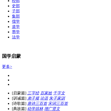
经部
史部
子部
集部
儒学
道学
墨学
法学
国学启蒙
更多>
[启蒙篇]
三字经
百家姓
千字文
[训诫篇]
弟子规
论语
朱子家训
[诗歌篇]
唐诗三百首
宋词三百首
[典故篇]
幼学琼林
增广贤文