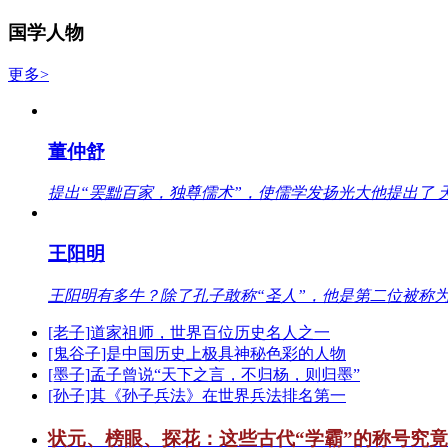
国学人物
更多>
董仲舒
提出“罢黜百家，独尊儒术”，使儒学发扬光大他提出了 
王阳明
王阳明有多牛？除了孔子敢称“圣人”，他是第二位被称为
[老子]道家祖师，世界百位历史名人之一
[鬼谷子]是中国历史上极具神秘色彩的人物
[墨子]孟子曾说“天下之言，不归杨，则归墨”
[孙子]其《孙子兵法》在世界兵法排名第一
状元、榜眼、探花：这些古代“学霸”的称号究