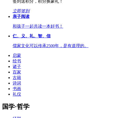
签到送积分，积分换豪礼！
立即签到
亲子阅读
和孩子一起共读一本好书！
仁、义、礼、智、信
儒家文化可以传承2500年，是有道理的。
启蒙
经书
诸子
百家
古籍
诗词
书画
礼仪
国学·哲学