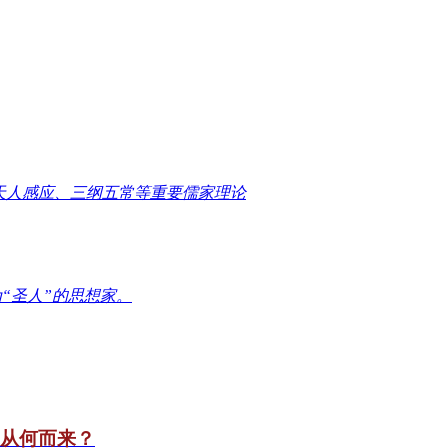
天人感应、三纲五常等重要儒家理论
“圣人”的思想家。
竟从何而来？