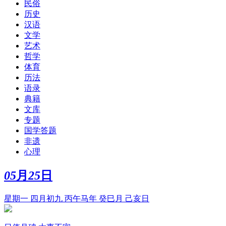
民俗
历史
汉语
文学
艺术
哲学
体育
历法
语录
典籍
文库
专题
国学答题
非遗
心理
05
月
25
日
星期一 四月初九 丙午马年 癸巳月 己亥日