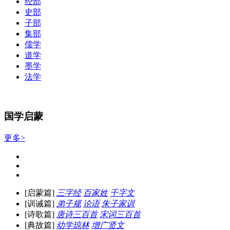
经部
史部
子部
集部
儒学
道学
墨学
法学
国学启蒙
更多>
[启蒙篇]
三字经
百家姓
千字文
[训诫篇]
弟子规
论语
朱子家训
[诗歌篇]
唐诗三百首
宋词三百首
[典故篇]
幼学琼林
增广贤文