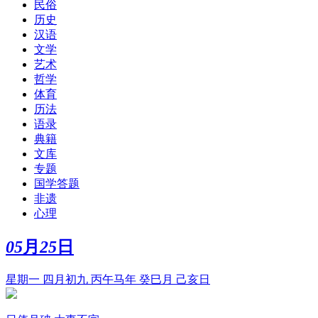
民俗
历史
汉语
文学
艺术
哲学
体育
历法
语录
典籍
文库
专题
国学答题
非遗
心理
05
月
25
日
星期一 四月初九 丙午马年 癸巳月 己亥日