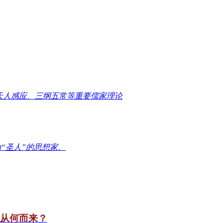
天人感应、三纲五常等重要儒家理论
“圣人”的思想家。
竟从何而来？