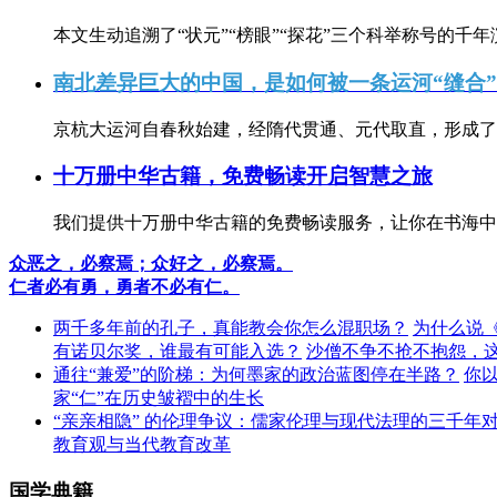
本文生动追溯了“状元”“榜眼”“探花”三个科举称号的千年
南北差异巨大的中国，是如何被一条运河“缝合
京杭大运河自春秋始建，经隋代贯通、元代取直，形成了连
十万册中华古籍，免费畅读开启智慧之旅
我们提供十万册中华古籍的免费畅读服务，让你在书海中
众恶之，必察焉；众好之，必察焉。
仁者必有勇，勇者不必有仁。
两千多年前的孔子，真能教会你怎么混职场？
为什么说
有诺贝尔奖，谁最有可能入选？
沙僧不争不抢不抱怨，
通往“兼爱”的阶梯：为何墨家的政治蓝图停在半路？
你
家“仁”在历史皱褶中的生长
“亲亲相隐” 的伦理争议：儒家伦理与现代法理的三千年
教育观与当代教育改革
国学典籍