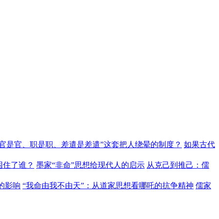
“官是官、职是职、差遣是差遣”这套把人绕晕的制度？
如果古代
困住了谁？
墨家“非命”思想给现代人的启示
从克己到推己：儒
的影响
“我命由我不由天”：从道家思想看哪吒的抗争精神
儒家