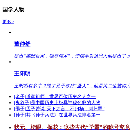
国学人物
更多>
董仲舒
提出“罢黜百家，独尊儒术”，使儒学发扬光大他提出了 
王阳明
王阳明有多牛？除了孔子敢称“圣人”，他是第二位被称为
[老子]道家祖师，世界百位历史名人之一
[鬼谷子]是中国历史上极具神秘色彩的人物
[墨子]孟子曾说“天下之言，不归杨，则归墨”
[孙子]其《孙子兵法》在世界兵法排名第一
状元、榜眼、探花：这些古代“学霸”的称号究