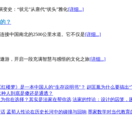
演变史：“状元”从唐代“状头”雅化
[详细...]
”的？
接中国南北的2500公里水道。它不仅是
[详细...]
遨游，开启一段充满智慧与感悟的文化之旅
[详细...]
《红楼梦》是一本中国人的“生存说明书”？
赵匡胤为什么要搞出
这种人到底是傻还是通透？
以为你在选择？其实是法家在帮你选
法家的悖论：设计的囚笼，
对话
孟荀人性论在历史长河中的碰撞与回响
墨家数学对当代教育