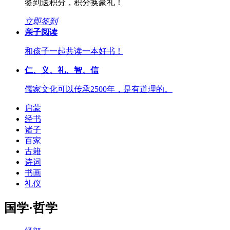
签到送积分，积分换豪礼！
立即签到
亲子阅读
和孩子一起共读一本好书！
仁、义、礼、智、信
儒家文化可以传承2500年，是有道理的。
启蒙
经书
诸子
百家
古籍
诗词
书画
礼仪
国学·哲学