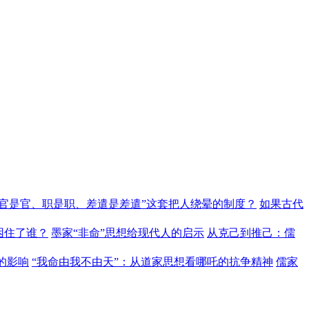
“官是官、职是职、差遣是差遣”这套把人绕晕的制度？
如果古代
困住了谁？
墨家“非命”思想给现代人的启示
从克己到推己：儒
的影响
“我命由我不由天”：从道家思想看哪吒的抗争精神
儒家