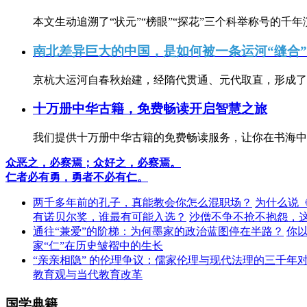
本文生动追溯了“状元”“榜眼”“探花”三个科举称号的千年
南北差异巨大的中国，是如何被一条运河“缝合
京杭大运河自春秋始建，经隋代贯通、元代取直，形成了连
十万册中华古籍，免费畅读开启智慧之旅
我们提供十万册中华古籍的免费畅读服务，让你在书海中
众恶之，必察焉；众好之，必察焉。
仁者必有勇，勇者不必有仁。
两千多年前的孔子，真能教会你怎么混职场？
为什么说
有诺贝尔奖，谁最有可能入选？
沙僧不争不抢不抱怨，
通往“兼爱”的阶梯：为何墨家的政治蓝图停在半路？
你
家“仁”在历史皱褶中的生长
“亲亲相隐” 的伦理争议：儒家伦理与现代法理的三千年
教育观与当代教育改革
国学典籍