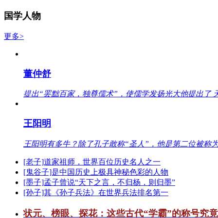
国学人物
更多>
董仲舒
提出“罢黜百家，独尊儒术”，使儒学发扬光大他提出了 
王阳明
王阳明有多牛？除了孔子敢称“圣人”，他是第二位被称为
[老子]道家祖师，世界百位历史名人之一
[鬼谷子]是中国历史上极具神秘色彩的人物
[墨子]孟子曾说“天下之言，不归杨，则归墨”
[孙子]其《孙子兵法》在世界兵法排名第一
状元、榜眼、探花：这些古代“学霸”的称号究