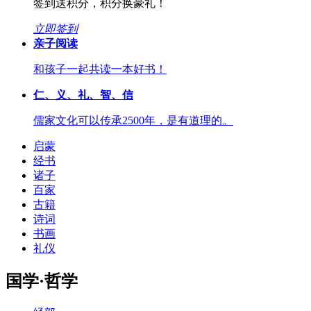
签到送积分，积分换豪礼！
立即签到
亲子阅读
和孩子一起共读一本好书！
仁、义、礼、智、信
儒家文化可以传承2500年，是有道理的。
启蒙
经书
诸子
百家
古籍
诗词
书画
礼仪
国学·哲学