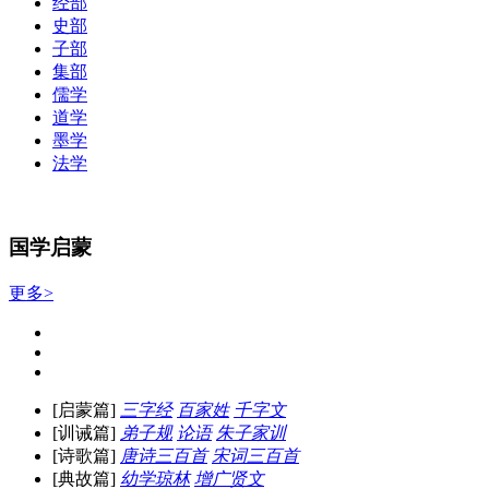
经部
史部
子部
集部
儒学
道学
墨学
法学
国学启蒙
更多>
[启蒙篇]
三字经
百家姓
千字文
[训诫篇]
弟子规
论语
朱子家训
[诗歌篇]
唐诗三百首
宋词三百首
[典故篇]
幼学琼林
增广贤文