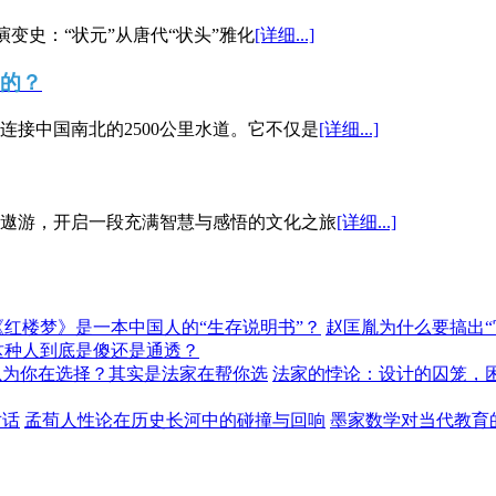
演变史：“状元”从唐代“状头”雅化
[详细...]
”的？
接中国南北的2500公里水道。它不仅是
[详细...]
遨游，开启一段充满智慧与感悟的文化之旅
[详细...]
《红楼梦》是一本中国人的“生存说明书”？
赵匡胤为什么要搞出
这种人到底是傻还是通透？
以为你在选择？其实是法家在帮你选
法家的悖论：设计的囚笼，
对话
孟荀人性论在历史长河中的碰撞与回响
墨家数学对当代教育