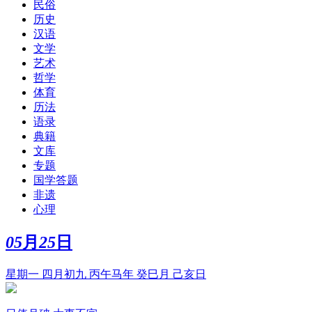
民俗
历史
汉语
文学
艺术
哲学
体育
历法
语录
典籍
文库
专题
国学答题
非遗
心理
05
月
25
日
星期一 四月初九 丙午马年 癸巳月 己亥日