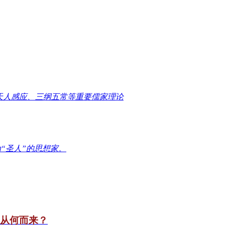
天人感应、三纲五常等重要儒家理论
“圣人”的思想家。
竟从何而来？