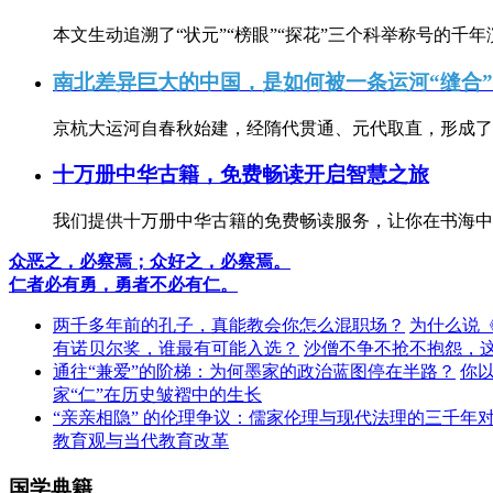
本文生动追溯了“状元”“榜眼”“探花”三个科举称号的千年
南北差异巨大的中国，是如何被一条运河“缝合
京杭大运河自春秋始建，经隋代贯通、元代取直，形成了连
十万册中华古籍，免费畅读开启智慧之旅
我们提供十万册中华古籍的免费畅读服务，让你在书海中
众恶之，必察焉；众好之，必察焉。
仁者必有勇，勇者不必有仁。
两千多年前的孔子，真能教会你怎么混职场？
为什么说
有诺贝尔奖，谁最有可能入选？
沙僧不争不抢不抱怨，
通往“兼爱”的阶梯：为何墨家的政治蓝图停在半路？
你
家“仁”在历史皱褶中的生长
“亲亲相隐” 的伦理争议：儒家伦理与现代法理的三千年
教育观与当代教育改革
国学典籍