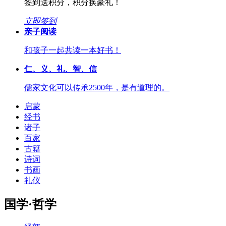
签到送积分，积分换豪礼！
立即签到
亲子阅读
和孩子一起共读一本好书！
仁、义、礼、智、信
儒家文化可以传承2500年，是有道理的。
启蒙
经书
诸子
百家
古籍
诗词
书画
礼仪
国学·哲学