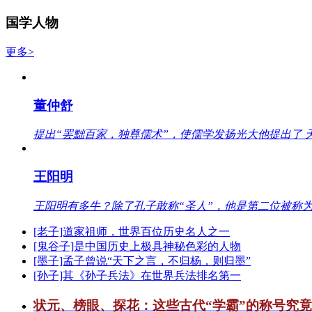
国学人物
更多>
董仲舒
提出“罢黜百家，独尊儒术”，使儒学发扬光大他提出了 
王阳明
王阳明有多牛？除了孔子敢称“圣人”，他是第二位被称为
[老子]道家祖师，世界百位历史名人之一
[鬼谷子]是中国历史上极具神秘色彩的人物
[墨子]孟子曾说“天下之言，不归杨，则归墨”
[孙子]其《孙子兵法》在世界兵法排名第一
状元、榜眼、探花：这些古代“学霸”的称号究