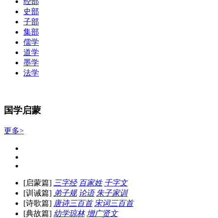
经部
史部
子部
集部
儒学
道学
墨学
法学
国学启蒙
更多>
[启蒙篇]
三字经
百家姓
千字文
[训诫篇]
弟子规
论语
朱子家训
[诗歌篇]
唐诗三百首
宋词三百首
[典故篇]
幼学琼林
增广贤文