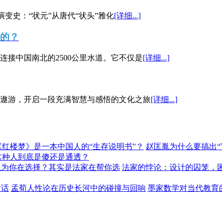
演变史：“状元”从唐代“状头”雅化
[详细...]
”的？
接中国南北的2500公里水道。它不仅是
[详细...]
遨游，开启一段充满智慧与感悟的文化之旅
[详细...]
《红楼梦》是一本中国人的“生存说明书”？
赵匡胤为什么要搞出
这种人到底是傻还是通透？
以为你在选择？其实是法家在帮你选
法家的悖论：设计的囚笼，
对话
孟荀人性论在历史长河中的碰撞与回响
墨家数学对当代教育