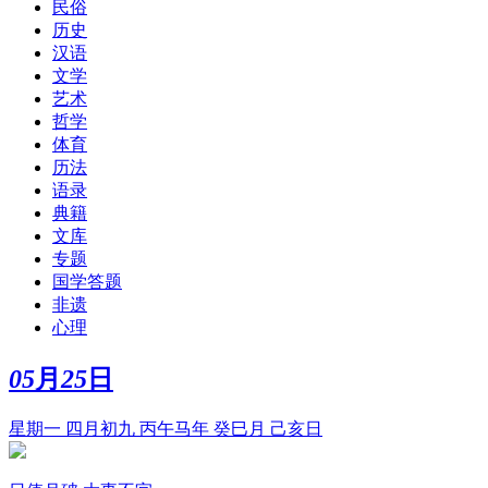
民俗
历史
汉语
文学
艺术
哲学
体育
历法
语录
典籍
文库
专题
国学答题
非遗
心理
05
月
25
日
星期一 四月初九 丙午马年 癸巳月 己亥日