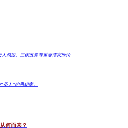
天人感应、三纲五常等重要儒家理论
“圣人”的思想家。
竟从何而来？