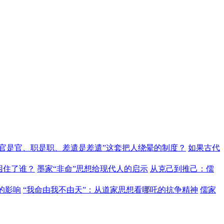
“官是官、职是职、差遣是差遣”这套把人绕晕的制度？
如果古代
困住了谁？
墨家“非命”思想给现代人的启示
从克己到推己：儒
的影响
“我命由我不由天”：从道家思想看哪吒的抗争精神
儒家