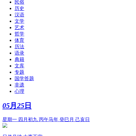
民俗
历史
汉语
文学
艺术
哲学
体育
历法
语录
典籍
文库
专题
国学答题
非遗
心理
05
月
25
日
星期一 四月初九 丙午马年 癸巳月 己亥日