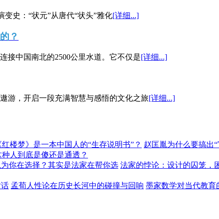
演变史：“状元”从唐代“状头”雅化
[详细...]
”的？
接中国南北的2500公里水道。它不仅是
[详细...]
遨游，开启一段充满智慧与感悟的文化之旅
[详细...]
《红楼梦》是一本中国人的“生存说明书”？
赵匡胤为什么要搞出
这种人到底是傻还是通透？
以为你在选择？其实是法家在帮你选
法家的悖论：设计的囚笼，
对话
孟荀人性论在历史长河中的碰撞与回响
墨家数学对当代教育