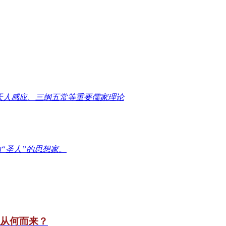
天人感应、三纲五常等重要儒家理论
“圣人”的思想家。
竟从何而来？