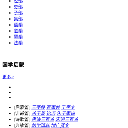
经部
史部
子部
集部
儒学
道学
墨学
法学
国学启蒙
更多>
[启蒙篇]
三字经
百家姓
千字文
[训诫篇]
弟子规
论语
朱子家训
[诗歌篇]
唐诗三百首
宋词三百首
[典故篇]
幼学琼林
增广贤文