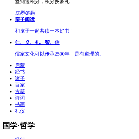
签到送积分，积分换豪礼！
立即签到
亲子阅读
和孩子一起共读一本好书！
仁、义、礼、智、信
儒家文化可以传承2500年，是有道理的。
启蒙
经书
诸子
百家
古籍
诗词
书画
礼仪
国学·哲学