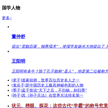
国学人物
更多>
董仲舒
提出“罢黜百家，独尊儒术”，使儒学发扬光大他提出了 
王阳明
王阳明有多牛？除了孔子敢称“圣人”，他是第二位被称为
[老子]道家祖师，世界百位历史名人之一
[鬼谷子]是中国历史上极具神秘色彩的人物
[墨子]孟子曾说“天下之言，不归杨，则归墨”
[孙子]其《孙子兵法》在世界兵法排名第一
状元、榜眼、探花：这些古代“学霸”的称号究