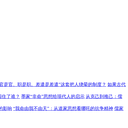
“官是官、职是职、差遣是差遣”这套把人绕晕的制度？
如果古代
困住了谁？
墨家“非命”思想给现代人的启示
从克己到推己：儒
的影响
“我命由我不由天”：从道家思想看哪吒的抗争精神
儒家