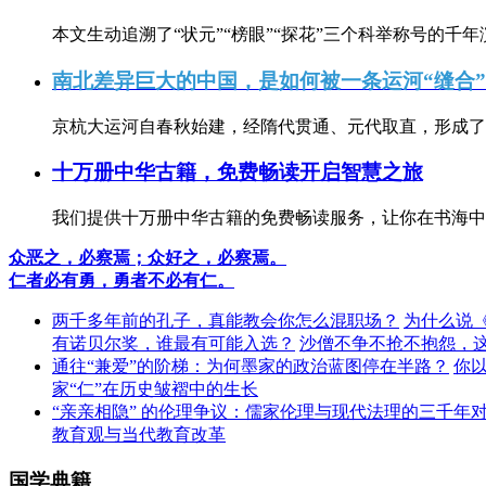
本文生动追溯了“状元”“榜眼”“探花”三个科举称号的千年
南北差异巨大的中国，是如何被一条运河“缝合
京杭大运河自春秋始建，经隋代贯通、元代取直，形成了连
十万册中华古籍，免费畅读开启智慧之旅
我们提供十万册中华古籍的免费畅读服务，让你在书海中
众恶之，必察焉；众好之，必察焉。
仁者必有勇，勇者不必有仁。
两千多年前的孔子，真能教会你怎么混职场？
为什么说
有诺贝尔奖，谁最有可能入选？
沙僧不争不抢不抱怨，
通往“兼爱”的阶梯：为何墨家的政治蓝图停在半路？
你
家“仁”在历史皱褶中的生长
“亲亲相隐” 的伦理争议：儒家伦理与现代法理的三千年
教育观与当代教育改革
国学典籍