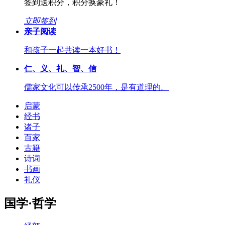
签到送积分，积分换豪礼！
立即签到
亲子阅读
和孩子一起共读一本好书！
仁、义、礼、智、信
儒家文化可以传承2500年，是有道理的。
启蒙
经书
诸子
百家
古籍
诗词
书画
礼仪
国学·哲学