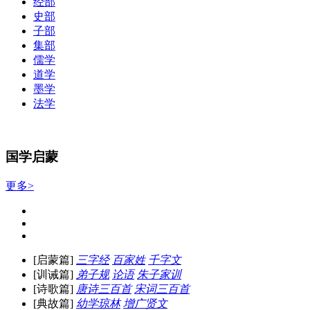
经部
史部
子部
集部
儒学
道学
墨学
法学
国学启蒙
更多>
[启蒙篇]
三字经
百家姓
千字文
[训诫篇]
弟子规
论语
朱子家训
[诗歌篇]
唐诗三百首
宋词三百首
[典故篇]
幼学琼林
增广贤文