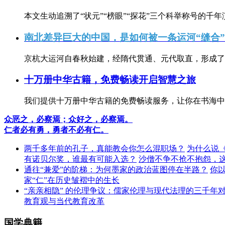
本文生动追溯了“状元”“榜眼”“探花”三个科举称号的千年
南北差异巨大的中国，是如何被一条运河“缝合
京杭大运河自春秋始建，经隋代贯通、元代取直，形成了连
十万册中华古籍，免费畅读开启智慧之旅
我们提供十万册中华古籍的免费畅读服务，让你在书海中
众恶之，必察焉；众好之，必察焉。
仁者必有勇，勇者不必有仁。
两千多年前的孔子，真能教会你怎么混职场？
为什么说
有诺贝尔奖，谁最有可能入选？
沙僧不争不抢不抱怨，
通往“兼爱”的阶梯：为何墨家的政治蓝图停在半路？
你
家“仁”在历史皱褶中的生长
“亲亲相隐” 的伦理争议：儒家伦理与现代法理的三千年
教育观与当代教育改革
国学典籍