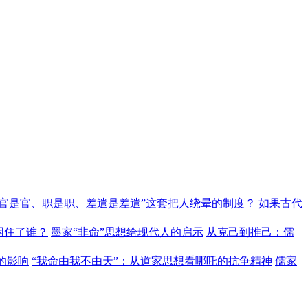
“官是官、职是职、差遣是差遣”这套把人绕晕的制度？
如果古代
困住了谁？
墨家“非命”思想给现代人的启示
从克己到推己：儒
的影响
“我命由我不由天”：从道家思想看哪吒的抗争精神
儒家