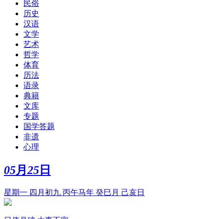
民俗
历史
汉语
文学
艺术
哲学
体育
历法
语录
典籍
文库
专题
国学答题
非遗
心理
05
月
25
日
星期一 四月初九 丙午马年 癸巳月 己亥日