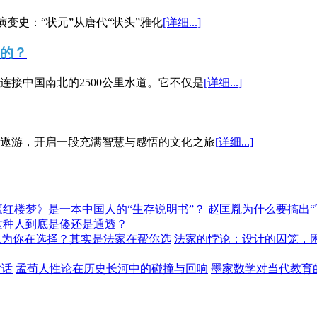
演变史：“状元”从唐代“状头”雅化
[详细...]
”的？
接中国南北的2500公里水道。它不仅是
[详细...]
遨游，开启一段充满智慧与感悟的文化之旅
[详细...]
《红楼梦》是一本中国人的“生存说明书”？
赵匡胤为什么要搞出
这种人到底是傻还是通透？
以为你在选择？其实是法家在帮你选
法家的悖论：设计的囚笼，
对话
孟荀人性论在历史长河中的碰撞与回响
墨家数学对当代教育