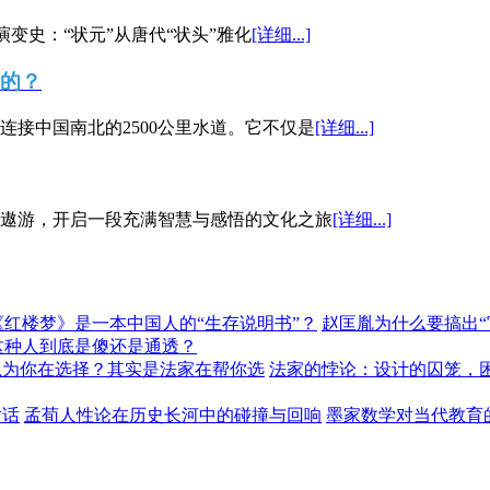
演变史：“状元”从唐代“状头”雅化
[详细...]
”的？
接中国南北的2500公里水道。它不仅是
[详细...]
遨游，开启一段充满智慧与感悟的文化之旅
[详细...]
《红楼梦》是一本中国人的“生存说明书”？
赵匡胤为什么要搞出
这种人到底是傻还是通透？
以为你在选择？其实是法家在帮你选
法家的悖论：设计的囚笼，
对话
孟荀人性论在历史长河中的碰撞与回响
墨家数学对当代教育