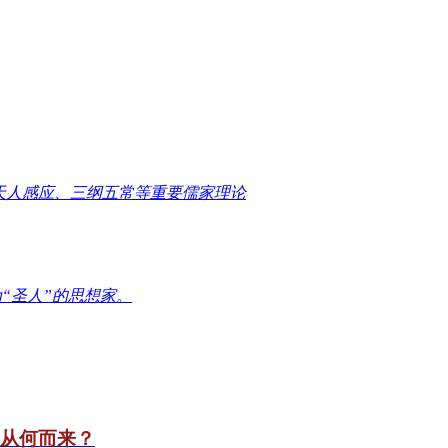
天人感应、三纲五常等重要儒家理论
“圣人”的思想家。
竟从何而来？