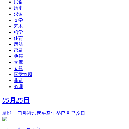
民俗
历史
汉语
文学
艺术
哲学
体育
历法
语录
典籍
文库
专题
国学答题
非遗
心理
05
月
25
日
星期一 四月初九 丙午马年 癸巳月 己亥日