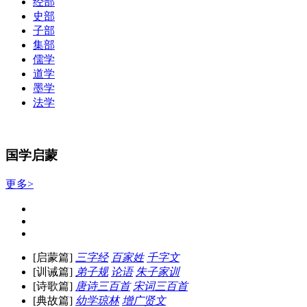
经部
史部
子部
集部
儒学
道学
墨学
法学
国学启蒙
更多>
[启蒙篇]
三字经
百家姓
千字文
[训诫篇]
弟子规
论语
朱子家训
[诗歌篇]
唐诗三百首
宋词三百首
[典故篇]
幼学琼林
增广贤文