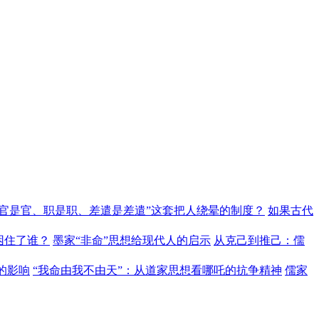
“官是官、职是职、差遣是差遣”这套把人绕晕的制度？
如果古代
困住了谁？
墨家“非命”思想给现代人的启示
从克己到推己：儒
的影响
“我命由我不由天”：从道家思想看哪吒的抗争精神
儒家