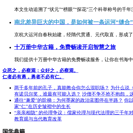
本文生动追溯了“状元”“榜眼”“探花”三个科举称号的千年
南北差异巨大的中国，是如何被一条运河“缝合
京杭大运河自春秋始建，经隋代贯通、元代取直，形成了连
十万册中华古籍，免费畅读开启智慧之旅
我们提供十万册中华古籍的免费畅读服务，让你在书海中
众恶之，必察焉；众好之，必察焉。
仁者必有勇，勇者不必有仁。
两千多年前的孔子，真能教会你怎么混职场？
为什么说
有诺贝尔奖，谁最有可能入选？
沙僧不争不抢不抱怨，
通往“兼爱”的阶梯：为何墨家的政治蓝图停在半路？
你
家“仁”在历史皱褶中的生长
“亲亲相隐” 的伦理争议：儒家伦理与现代法理的三千年
教育观与当代教育改革
国学典籍