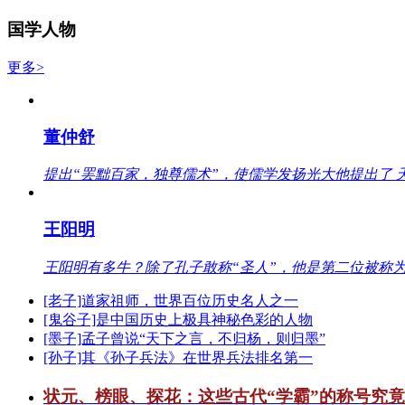
国学人物
更多>
董仲舒
提出“罢黜百家，独尊儒术”，使儒学发扬光大他提出了 
王阳明
王阳明有多牛？除了孔子敢称“圣人”，他是第二位被称为
[老子]道家祖师，世界百位历史名人之一
[鬼谷子]是中国历史上极具神秘色彩的人物
[墨子]孟子曾说“天下之言，不归杨，则归墨”
[孙子]其《孙子兵法》在世界兵法排名第一
状元、榜眼、探花：这些古代“学霸”的称号究