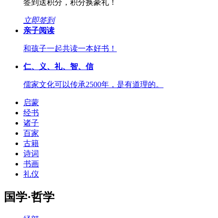
签到送积分，积分换豪礼！
立即签到
亲子阅读
和孩子一起共读一本好书！
仁、义、礼、智、信
儒家文化可以传承2500年，是有道理的。
启蒙
经书
诸子
百家
古籍
诗词
书画
礼仪
国学·哲学