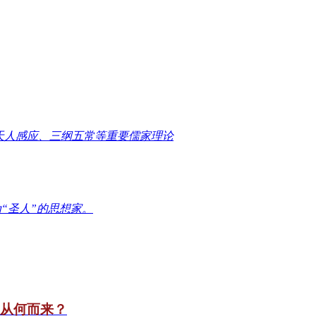
天人感应、三纲五常等重要儒家理论
“圣人”的思想家。
竟从何而来？