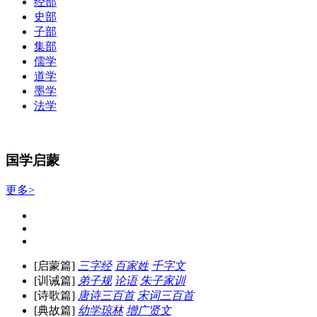
经部
史部
子部
集部
儒学
道学
墨学
法学
国学启蒙
更多>
[启蒙篇]
三字经
百家姓
千字文
[训诫篇]
弟子规
论语
朱子家训
[诗歌篇]
唐诗三百首
宋词三百首
[典故篇]
幼学琼林
增广贤文