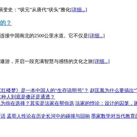
演变史：“状元”从唐代“状头”雅化
[详细...]
”的？
接中国南北的2500公里水道。它不仅是
[详细...]
遨游，开启一段充满智慧与感悟的文化之旅
[详细...]
《红楼梦》是一本中国人的“生存说明书”？
赵匡胤为什么要搞出
这种人到底是傻还是通透？
以为你在选择？其实是法家在帮你选
法家的悖论：设计的囚笼，
对话
孟荀人性论在历史长河中的碰撞与回响
墨家数学对当代教育