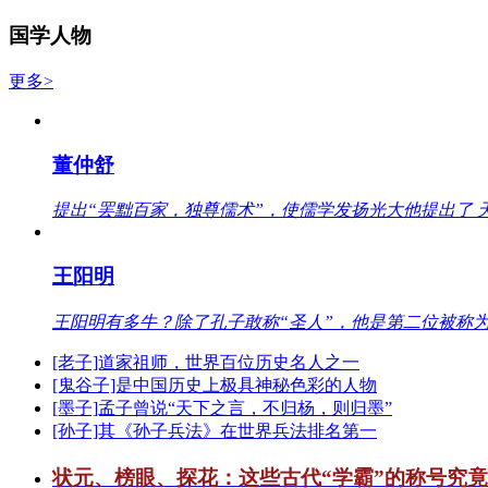
国学人物
更多>
董仲舒
提出“罢黜百家，独尊儒术”，使儒学发扬光大他提出了 
王阳明
王阳明有多牛？除了孔子敢称“圣人”，他是第二位被称为
[老子]道家祖师，世界百位历史名人之一
[鬼谷子]是中国历史上极具神秘色彩的人物
[墨子]孟子曾说“天下之言，不归杨，则归墨”
[孙子]其《孙子兵法》在世界兵法排名第一
状元、榜眼、探花：这些古代“学霸”的称号究