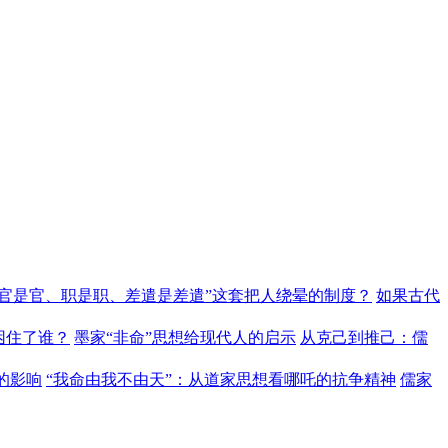
“官是官、职是职、差遣是差遣”这套把人绕晕的制度？
如果古代
困住了谁？
墨家“非命”思想给现代人的启示
从克己到推己：儒
的影响
“我命由我不由天”：从道家思想看哪吒的抗争精神
儒家