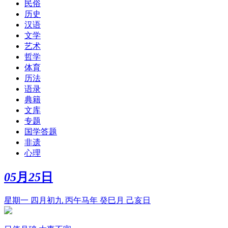
民俗
历史
汉语
文学
艺术
哲学
体育
历法
语录
典籍
文库
专题
国学答题
非遗
心理
05
月
25
日
星期一 四月初九 丙午马年 癸巳月 己亥日