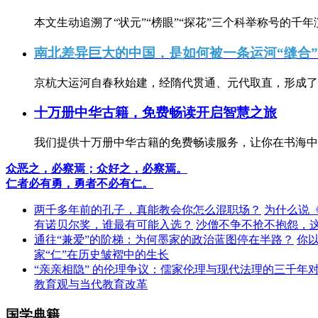
本文生动追溯了“状元”“榜眼”“探花”三个科举称号的千年
南北差异巨大的中国，是如何被一条运河“缝合
京杭大运河自春秋始建，经隋代贯通、元代取直，形成了连
十万册中华古籍，免费畅读开启智慧之旅
我们提供十万册中华古籍的免费畅读服务，让你在书海中
众恶之，必察焉；众好之，必察焉。
仁者必有勇，勇者不必有仁。
两千多年前的孔子，真能教会你怎么混职场？
为什么说
有诺贝尔奖，谁最有可能入选？
沙僧不争不抢不抱怨，
通往“兼爱”的阶梯：为何墨家的政治蓝图停在半路？
你
家“仁”在历史皱褶中的生长
“亲亲相隐” 的伦理争议：儒家伦理与现代法理的三千年
教育观与当代教育改革
国学典籍