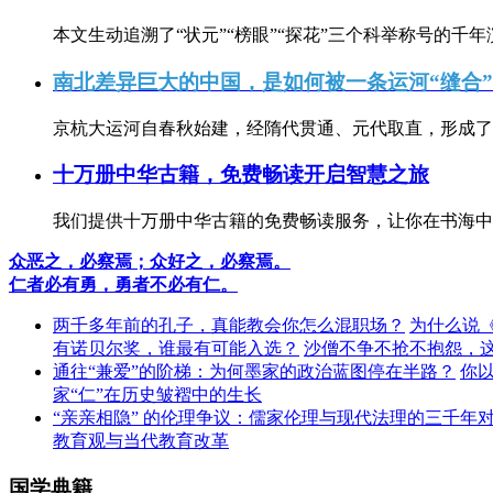
本文生动追溯了“状元”“榜眼”“探花”三个科举称号的千年
南北差异巨大的中国，是如何被一条运河“缝合
京杭大运河自春秋始建，经隋代贯通、元代取直，形成了连
十万册中华古籍，免费畅读开启智慧之旅
我们提供十万册中华古籍的免费畅读服务，让你在书海中
众恶之，必察焉；众好之，必察焉。
仁者必有勇，勇者不必有仁。
两千多年前的孔子，真能教会你怎么混职场？
为什么说
有诺贝尔奖，谁最有可能入选？
沙僧不争不抢不抱怨，
通往“兼爱”的阶梯：为何墨家的政治蓝图停在半路？
你
家“仁”在历史皱褶中的生长
“亲亲相隐” 的伦理争议：儒家伦理与现代法理的三千年
教育观与当代教育改革
国学典籍