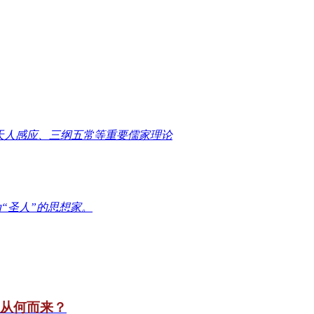
天人感应、三纲五常等重要儒家理论
“圣人”的思想家。
竟从何而来？