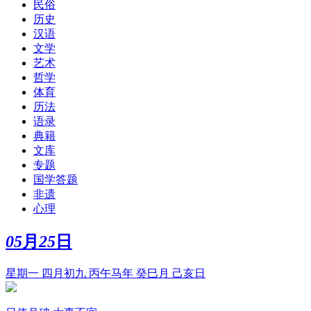
民俗
历史
汉语
文学
艺术
哲学
体育
历法
语录
典籍
文库
专题
国学答题
非遗
心理
05
月
25
日
星期一 四月初九 丙午马年 癸巳月 己亥日