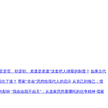
“官是官、职是职、差遣是差遣”这套把人绕晕的制度？
如果古代
困住了谁？
墨家“非命”思想给现代人的启示
从克己到推己：儒
的影响
“我命由我不由天”：从道家思想看哪吒的抗争精神
儒家