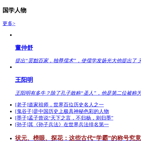
国学人物
更多>
董仲舒
提出“罢黜百家，独尊儒术”，使儒学发扬光大他提出了 
王阳明
王阳明有多牛？除了孔子敢称“圣人”，他是第二位被称为
[老子]道家祖师，世界百位历史名人之一
[鬼谷子]是中国历史上极具神秘色彩的人物
[墨子]孟子曾说“天下之言，不归杨，则归墨”
[孙子]其《孙子兵法》在世界兵法排名第一
状元、榜眼、探花：这些古代“学霸”的称号究