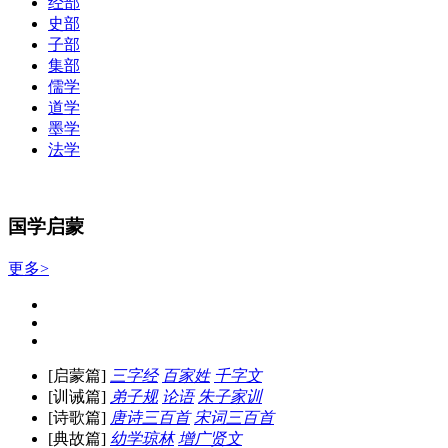
经部
史部
子部
集部
儒学
道学
墨学
法学
国学启蒙
更多>
[启蒙篇]
三字经
百家姓
千字文
[训诫篇]
弟子规
论语
朱子家训
[诗歌篇]
唐诗三百首
宋词三百首
[典故篇]
幼学琼林
增广贤文