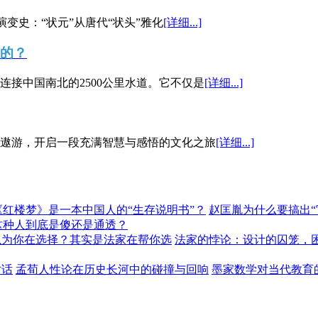
演变史：“状元”从唐代“状头”雅化
[详细...]
”的？
接中国南北的2500公里水道。它不仅是
[详细...]
遨游，开启一段充满智慧与感悟的文化之旅
[详细...]
《红楼梦》是一本中国人的“生存说明书”？
赵匡胤为什么要搞出
这种人到底是傻还是通透？
以为你在选择？其实是法家在帮你选
法家的悖论：设计的囚笼，
对话
孟荀人性论在历史长河中的碰撞与回响
墨家数学对当代教育