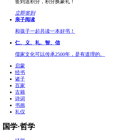
签到送积分，积分换豪礼！
立即签到
亲子阅读
和孩子一起共读一本好书！
仁、义、礼、智、信
儒家文化可以传承2500年，是有道理的。
启蒙
经书
诸子
百家
古籍
诗词
书画
礼仪
国学·哲学