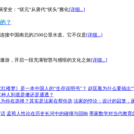
演变史：“状元”从唐代“状头”雅化
[详细...]
”的？
接中国南北的2500公里水道。它不仅是
[详细...]
遨游，开启一段充满智慧与感悟的文化之旅
[详细...]
《红楼梦》是一本中国人的“生存说明书”？
赵匡胤为什么要搞出
这种人到底是傻还是通透？
以为你在选择？其实是法家在帮你选
法家的悖论：设计的囚笼，
对话
孟荀人性论在历史长河中的碰撞与回响
墨家数学对当代教育