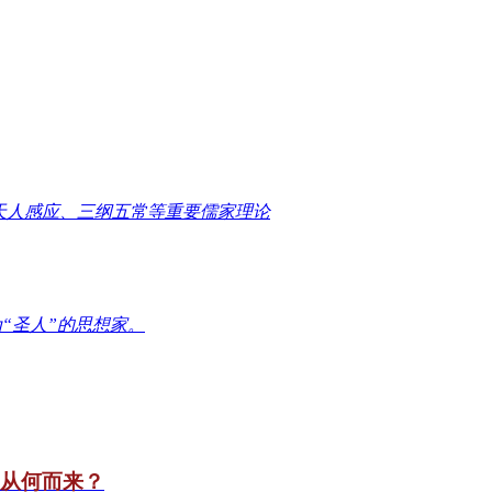
天人感应、三纲五常等重要儒家理论
“圣人”的思想家。
竟从何而来？