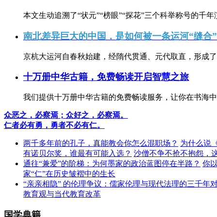
本文生动追溯了“状元”“榜眼”“探花”三个科举称号的千年
南北差异巨大的中国，是如何被一条运河“缝合
京杭大运河自春秋始建，经隋代贯通、元代取直，形成了连
十万册中华古籍，免费畅读开启智慧之旅
我们提供十万册中华古籍的免费畅读服务，让你在书海中
众恶之，必察焉；众好之，必察焉。
仁者必有勇，勇者不必有仁。
两千多年前的孔子，真能教会你怎么混职场？
为什么说
有诺贝尔奖，谁最有可能入选？
沙僧不争不抢不抱怨，
通往“兼爱”的阶梯：为何墨家的政治蓝图停在半路？
你
家“仁”在历史皱褶中的生长
“亲亲相隐” 的伦理争议：儒家伦理与现代法理的三千年
教育观与当代教育改革
国学典籍