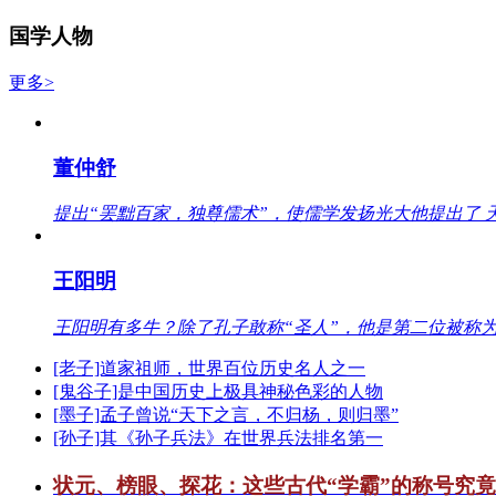
国学人物
更多>
董仲舒
提出“罢黜百家，独尊儒术”，使儒学发扬光大他提出了 
王阳明
王阳明有多牛？除了孔子敢称“圣人”，他是第二位被称为
[老子]道家祖师，世界百位历史名人之一
[鬼谷子]是中国历史上极具神秘色彩的人物
[墨子]孟子曾说“天下之言，不归杨，则归墨”
[孙子]其《孙子兵法》在世界兵法排名第一
状元、榜眼、探花：这些古代“学霸”的称号究