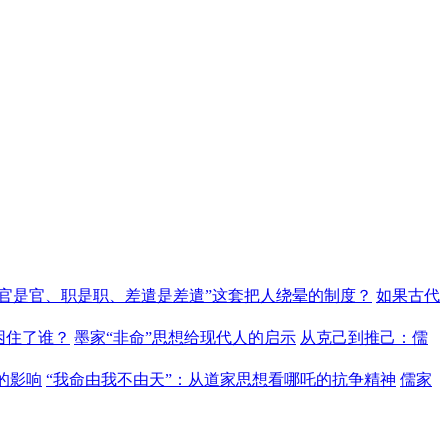
“官是官、职是职、差遣是差遣”这套把人绕晕的制度？
如果古代
困住了谁？
墨家“非命”思想给现代人的启示
从克己到推己：儒
的影响
“我命由我不由天”：从道家思想看哪吒的抗争精神
儒家