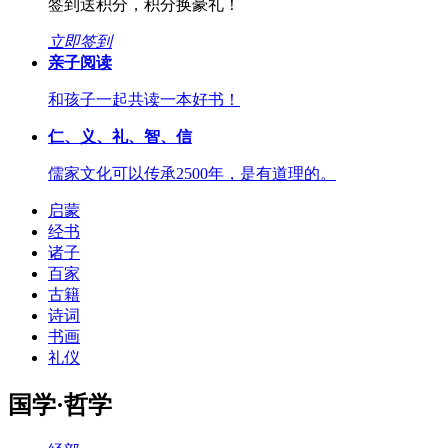
签到送积分，积分换豪礼！
立即签到
亲子阅读
和孩子一起共读一本好书！
仁、义、礼、智、信
儒家文化可以传承2500年，是有道理的。
启蒙
经书
诸子
百家
古籍
诗词
书画
礼仪
国学·哲学