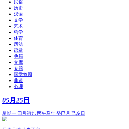
民俗
历史
汉语
文学
艺术
哲学
体育
历法
语录
典籍
文库
专题
国学答题
非遗
心理
05
月
25
日
星期一 四月初九 丙午马年 癸巳月 己亥日