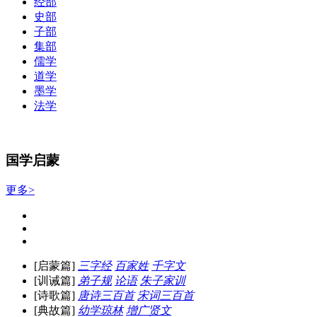
经部
史部
子部
集部
儒学
道学
墨学
法学
国学启蒙
更多>
[启蒙篇]
三字经
百家姓
千字文
[训诫篇]
弟子规
论语
朱子家训
[诗歌篇]
唐诗三百首
宋词三百首
[典故篇]
幼学琼林
增广贤文