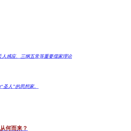
天人感应、三纲五常等重要儒家理论
“圣人”的思想家。
竟从何而来？