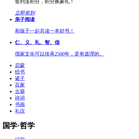
签到送积分，积分换豪礼！
立即签到
亲子阅读
和孩子一起共读一本好书！
仁、义、礼、智、信
儒家文化可以传承2500年，是有道理的。
启蒙
经书
诸子
百家
古籍
诗词
书画
礼仪
国学·哲学