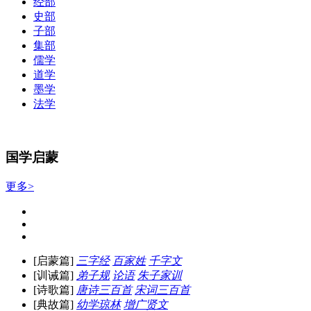
经部
史部
子部
集部
儒学
道学
墨学
法学
国学启蒙
更多>
[启蒙篇]
三字经
百家姓
千字文
[训诫篇]
弟子规
论语
朱子家训
[诗歌篇]
唐诗三百首
宋词三百首
[典故篇]
幼学琼林
增广贤文