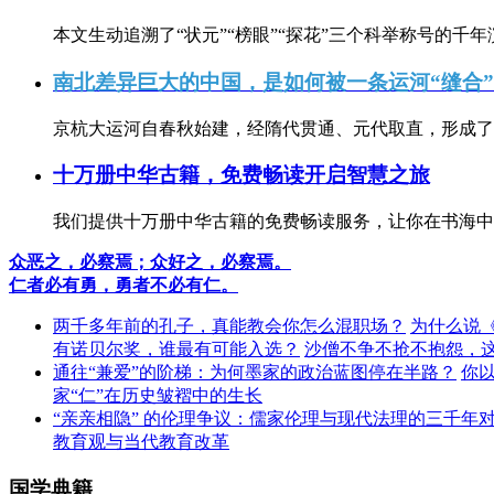
本文生动追溯了“状元”“榜眼”“探花”三个科举称号的千年
南北差异巨大的中国，是如何被一条运河“缝合
京杭大运河自春秋始建，经隋代贯通、元代取直，形成了连
十万册中华古籍，免费畅读开启智慧之旅
我们提供十万册中华古籍的免费畅读服务，让你在书海中
众恶之，必察焉；众好之，必察焉。
仁者必有勇，勇者不必有仁。
两千多年前的孔子，真能教会你怎么混职场？
为什么说
有诺贝尔奖，谁最有可能入选？
沙僧不争不抢不抱怨，
通往“兼爱”的阶梯：为何墨家的政治蓝图停在半路？
你
家“仁”在历史皱褶中的生长
“亲亲相隐” 的伦理争议：儒家伦理与现代法理的三千年
教育观与当代教育改革
国学典籍