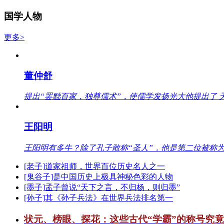
国学人物
更多>
董仲舒
提出“罢黜百家，独尊儒术”，使儒学发扬光大他提出了 
王阳明
王阳明有多牛？除了孔子敢称“圣人”，他是第二位被称为
[老子]道家祖师，世界百位历史名人之一
[鬼谷子]是中国历史上极具神秘色彩的人物
[墨子]孟子曾说“天下之言，不归杨，则归墨”
[孙子]其《孙子兵法》在世界兵法排名第一
状元、榜眼、探花：这些古代“学霸”的称号究