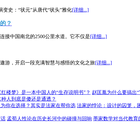
演变史：“状元”从唐代“状头”雅化
[详细...]
”的？
接中国南北的2500公里水道。它不仅是
[详细...]
遨游，开启一段充满智慧与感悟的文化之旅
[详细...]
《红楼梦》是一本中国人的“生存说明书”？
赵匡胤为什么要搞出
这种人到底是傻还是通透？
以为你在选择？其实是法家在帮你选
法家的悖论：设计的囚笼，
对话
孟荀人性论在历史长河中的碰撞与回响
墨家数学对当代教育