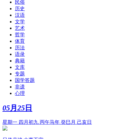
民俗
历史
汉语
文学
艺术
哲学
体育
历法
语录
典籍
文库
专题
国学答题
非遗
心理
05
月
25
日
星期一 四月初九 丙午马年 癸巳月 己亥日