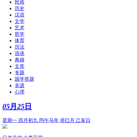
民俗
历史
汉语
文学
艺术
哲学
体育
历法
语录
典籍
文库
专题
国学答题
非遗
心理
05
月
25
日
星期一 四月初九 丙午马年 癸巳月 己亥日