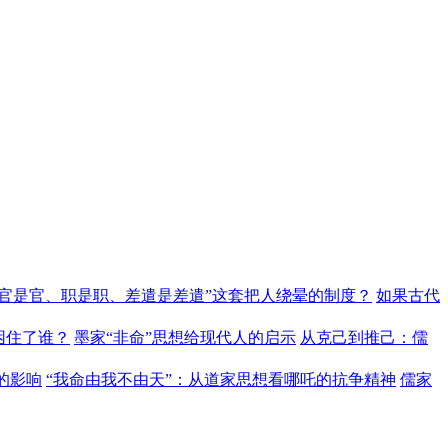
“官是官、职是职、差遣是差遣”这套把人绕晕的制度？
如果古代
困住了谁？
墨家“非命”思想给现代人的启示
从克己到推己：儒
的影响
“我命由我不由天”：从道家思想看哪吒的抗争精神
儒家