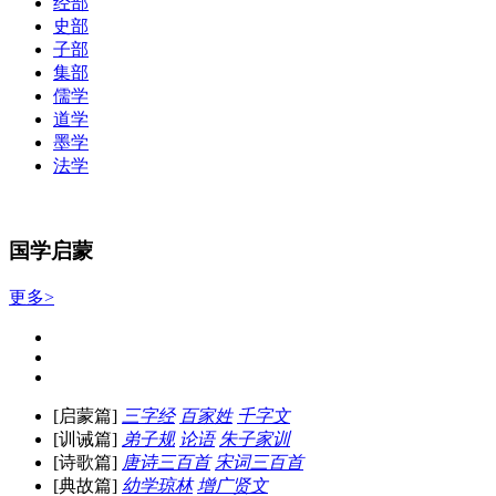
经部
史部
子部
集部
儒学
道学
墨学
法学
国学启蒙
更多>
[启蒙篇]
三字经
百家姓
千字文
[训诫篇]
弟子规
论语
朱子家训
[诗歌篇]
唐诗三百首
宋词三百首
[典故篇]
幼学琼林
增广贤文