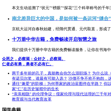
本文生动追溯了“状元”“榜眼”“探花”三个科举称号的千年
南北差异巨大的中国，是如何被一条运河“缝合
京杭大运河自春秋始建，经隋代贯通、元代取直，形成了连
十万册中华古籍，免费畅读开启智慧之旅
我们提供十万册中华古籍的免费畅读服务，让你在书海中
众恶之，必察焉；众好之，必察焉。
仁者必有勇，勇者不必有仁。
两千多年前的孔子，真能教会你怎么混职场？
为什么说
有诺贝尔奖，谁最有可能入选？
沙僧不争不抢不抱怨，
通往“兼爱”的阶梯：为何墨家的政治蓝图停在半路？
你
家“仁”在历史皱褶中的生长
“亲亲相隐” 的伦理争议：儒家伦理与现代法理的三千年
教育观与当代教育改革
国学典籍