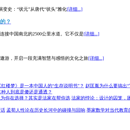
演变史：“状元”从唐代“状头”雅化
[详细...]
”的？
接中国南北的2500公里水道。它不仅是
[详细...]
遨游，开启一段充满智慧与感悟的文化之旅
[详细...]
《红楼梦》是一本中国人的“生存说明书”？
赵匡胤为什么要搞出
这种人到底是傻还是通透？
以为你在选择？其实是法家在帮你选
法家的悖论：设计的囚笼，
对话
孟荀人性论在历史长河中的碰撞与回响
墨家数学对当代教育