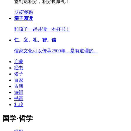
签到送积分，积分换豪礼！
立即签到
亲子阅读
和孩子一起共读一本好书！
仁、义、礼、智、信
儒家文化可以传承2500年，是有道理的。
启蒙
经书
诸子
百家
古籍
诗词
书画
礼仪
国学·哲学