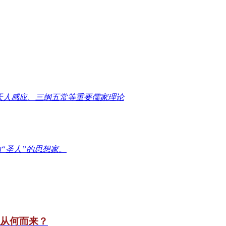
天人感应、三纲五常等重要儒家理论
“圣人”的思想家。
竟从何而来？