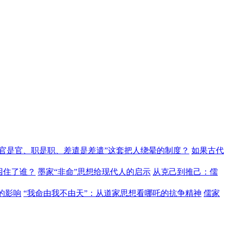
“官是官、职是职、差遣是差遣”这套把人绕晕的制度？
如果古代
困住了谁？
墨家“非命”思想给现代人的启示
从克己到推己：儒
的影响
“我命由我不由天”：从道家思想看哪吒的抗争精神
儒家