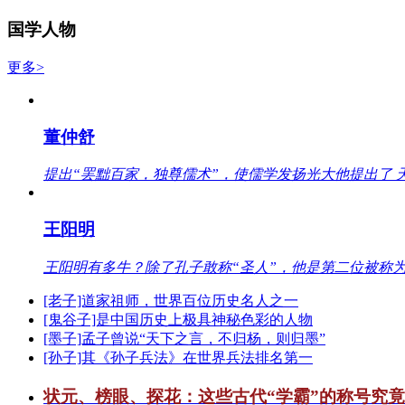
国学人物
更多>
董仲舒
提出“罢黜百家，独尊儒术”，使儒学发扬光大他提出了 
王阳明
王阳明有多牛？除了孔子敢称“圣人”，他是第二位被称为
[老子]道家祖师，世界百位历史名人之一
[鬼谷子]是中国历史上极具神秘色彩的人物
[墨子]孟子曾说“天下之言，不归杨，则归墨”
[孙子]其《孙子兵法》在世界兵法排名第一
状元、榜眼、探花：这些古代“学霸”的称号究