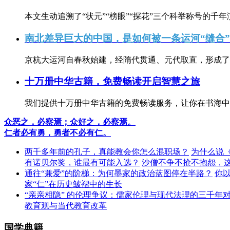
本文生动追溯了“状元”“榜眼”“探花”三个科举称号的千年
南北差异巨大的中国，是如何被一条运河“缝合
京杭大运河自春秋始建，经隋代贯通、元代取直，形成了连
十万册中华古籍，免费畅读开启智慧之旅
我们提供十万册中华古籍的免费畅读服务，让你在书海中
众恶之，必察焉；众好之，必察焉。
仁者必有勇，勇者不必有仁。
两千多年前的孔子，真能教会你怎么混职场？
为什么说
有诺贝尔奖，谁最有可能入选？
沙僧不争不抢不抱怨，
通往“兼爱”的阶梯：为何墨家的政治蓝图停在半路？
你
家“仁”在历史皱褶中的生长
“亲亲相隐” 的伦理争议：儒家伦理与现代法理的三千年
教育观与当代教育改革
国学典籍