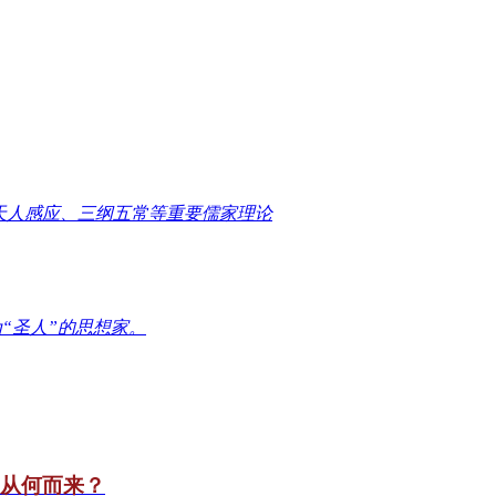
天人感应、三纲五常等重要儒家理论
“圣人”的思想家。
竟从何而来？