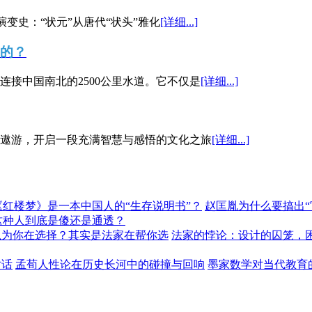
演变史：“状元”从唐代“状头”雅化
[详细...]
”的？
接中国南北的2500公里水道。它不仅是
[详细...]
遨游，开启一段充满智慧与感悟的文化之旅
[详细...]
《红楼梦》是一本中国人的“生存说明书”？
赵匡胤为什么要搞出
这种人到底是傻还是通透？
以为你在选择？其实是法家在帮你选
法家的悖论：设计的囚笼，
对话
孟荀人性论在历史长河中的碰撞与回响
墨家数学对当代教育