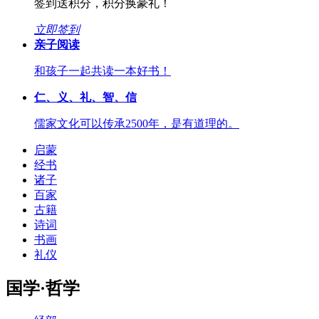
签到送积分，积分换豪礼！
立即签到
亲子阅读
和孩子一起共读一本好书！
仁、义、礼、智、信
儒家文化可以传承2500年，是有道理的。
启蒙
经书
诸子
百家
古籍
诗词
书画
礼仪
国学·哲学