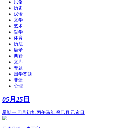
民俗
历史
汉语
文学
艺术
哲学
体育
历法
语录
典籍
文库
专题
国学答题
非遗
心理
05
月
25
日
星期一 四月初九 丙午马年 癸巳月 己亥日