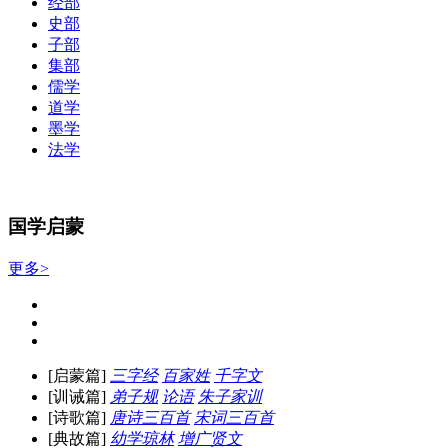
经部
史部
子部
集部
儒学
道学
墨学
法学
国学启蒙
更多>
[启蒙篇]
三字经
百家姓
千字文
[训诫篇]
弟子规
论语
朱子家训
[诗歌篇]
唐诗三百首
宋词三百首
[典故篇]
幼学琼林
增广贤文