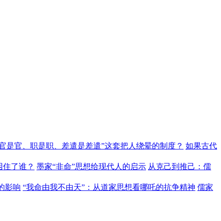
“官是官、职是职、差遣是差遣”这套把人绕晕的制度？
如果古代
困住了谁？
墨家“非命”思想给现代人的启示
从克己到推己：儒
的影响
“我命由我不由天”：从道家思想看哪吒的抗争精神
儒家