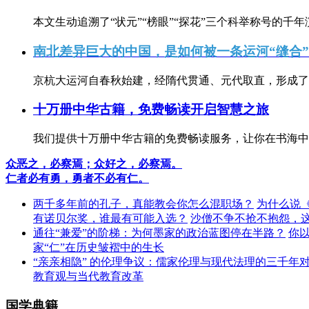
本文生动追溯了“状元”“榜眼”“探花”三个科举称号的千年
南北差异巨大的中国，是如何被一条运河“缝合
京杭大运河自春秋始建，经隋代贯通、元代取直，形成了连
十万册中华古籍，免费畅读开启智慧之旅
我们提供十万册中华古籍的免费畅读服务，让你在书海中
众恶之，必察焉；众好之，必察焉。
仁者必有勇，勇者不必有仁。
两千多年前的孔子，真能教会你怎么混职场？
为什么说
有诺贝尔奖，谁最有可能入选？
沙僧不争不抢不抱怨，
通往“兼爱”的阶梯：为何墨家的政治蓝图停在半路？
你
家“仁”在历史皱褶中的生长
“亲亲相隐” 的伦理争议：儒家伦理与现代法理的三千年
教育观与当代教育改革
国学典籍