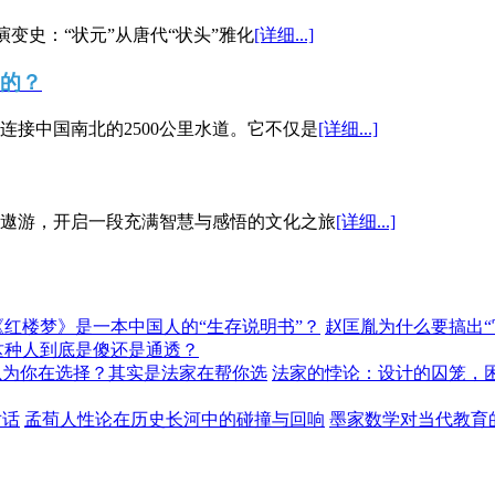
演变史：“状元”从唐代“状头”雅化
[详细...]
”的？
接中国南北的2500公里水道。它不仅是
[详细...]
遨游，开启一段充满智慧与感悟的文化之旅
[详细...]
《红楼梦》是一本中国人的“生存说明书”？
赵匡胤为什么要搞出
这种人到底是傻还是通透？
以为你在选择？其实是法家在帮你选
法家的悖论：设计的囚笼，
对话
孟荀人性论在历史长河中的碰撞与回响
墨家数学对当代教育