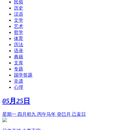
民俗
历史
汉语
文学
艺术
哲学
体育
历法
语录
典籍
文库
专题
国学答题
非遗
心理
05
月
25
日
星期一 四月初九 丙午马年 癸巳月 己亥日