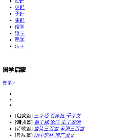
经部
史部
子部
集部
儒学
道学
墨学
法学
国学启蒙
更多>
[启蒙篇]
三字经
百家姓
千字文
[训诫篇]
弟子规
论语
朱子家训
[诗歌篇]
唐诗三百首
宋词三百首
[典故篇]
幼学琼林
增广贤文