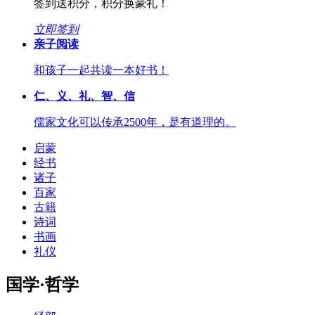
签到送积分，积分换豪礼！
立即签到
亲子阅读
和孩子一起共读一本好书！
仁、义、礼、智、信
儒家文化可以传承2500年，是有道理的。
启蒙
经书
诸子
百家
古籍
诗词
书画
礼仪
国学·哲学