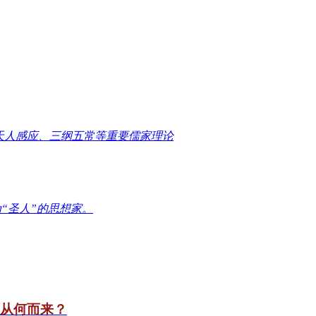
天人感应、三纲五常等重要儒家理论
“圣人”的思想家。
竟从何而来？