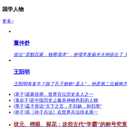
国学人物
更多>
董仲舒
提出“罢黜百家，独尊儒术”，使儒学发扬光大他提出了 
王阳明
王阳明有多牛？除了孔子敢称“圣人”，他是第二位被称为
[老子]道家祖师，世界百位历史名人之一
[鬼谷子]是中国历史上极具神秘色彩的人物
[墨子]孟子曾说“天下之言，不归杨，则归墨”
[孙子]其《孙子兵法》在世界兵法排名第一
状元、榜眼、探花：这些古代“学霸”的称号究