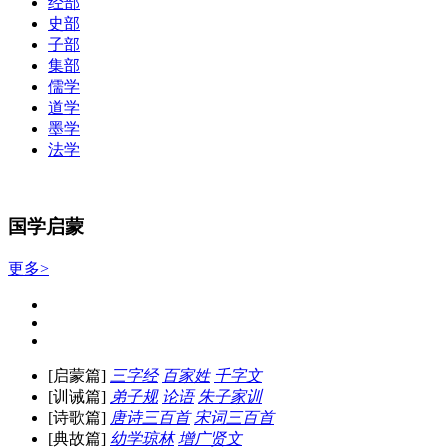
经部
史部
子部
集部
儒学
道学
墨学
法学
国学启蒙
更多>
[启蒙篇]
三字经
百家姓
千字文
[训诫篇]
弟子规
论语
朱子家训
[诗歌篇]
唐诗三百首
宋词三百首
[典故篇]
幼学琼林
增广贤文