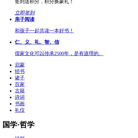
签到送积分，积分换豪礼！
立即签到
亲子阅读
和孩子一起共读一本好书！
仁、义、礼、智、信
儒家文化可以传承2500年，是有道理的。
启蒙
经书
诸子
百家
古籍
诗词
书画
礼仪
国学·哲学