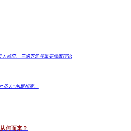
天人感应、三纲五常等重要儒家理论
“圣人”的思想家。
竟从何而来？