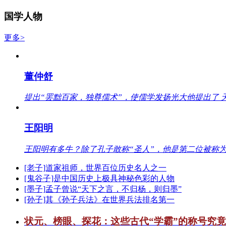
国学人物
更多>
董仲舒
提出“罢黜百家，独尊儒术”，使儒学发扬光大他提出了 
王阳明
王阳明有多牛？除了孔子敢称“圣人”，他是第二位被称为
[老子]道家祖师，世界百位历史名人之一
[鬼谷子]是中国历史上极具神秘色彩的人物
[墨子]孟子曾说“天下之言，不归杨，则归墨”
[孙子]其《孙子兵法》在世界兵法排名第一
状元、榜眼、探花：这些古代“学霸”的称号究