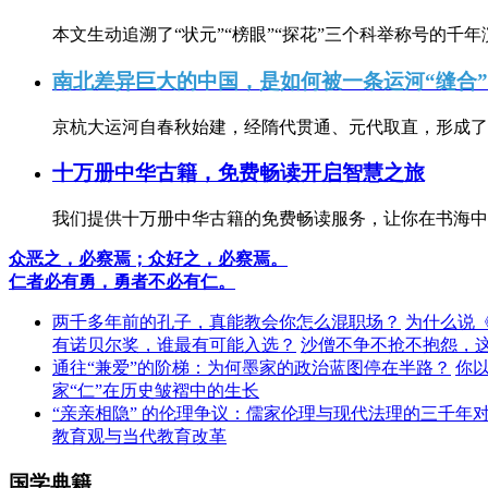
本文生动追溯了“状元”“榜眼”“探花”三个科举称号的千年
南北差异巨大的中国，是如何被一条运河“缝合
京杭大运河自春秋始建，经隋代贯通、元代取直，形成了连
十万册中华古籍，免费畅读开启智慧之旅
我们提供十万册中华古籍的免费畅读服务，让你在书海中
众恶之，必察焉；众好之，必察焉。
仁者必有勇，勇者不必有仁。
两千多年前的孔子，真能教会你怎么混职场？
为什么说
有诺贝尔奖，谁最有可能入选？
沙僧不争不抢不抱怨，
通往“兼爱”的阶梯：为何墨家的政治蓝图停在半路？
你
家“仁”在历史皱褶中的生长
“亲亲相隐” 的伦理争议：儒家伦理与现代法理的三千年
教育观与当代教育改革
国学典籍