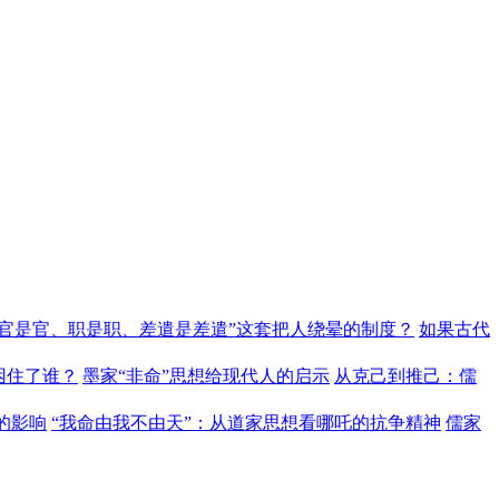
“官是官、职是职、差遣是差遣”这套把人绕晕的制度？
如果古代
困住了谁？
墨家“非命”思想给现代人的启示
从克己到推己：儒
的影响
“我命由我不由天”：从道家思想看哪吒的抗争精神
儒家