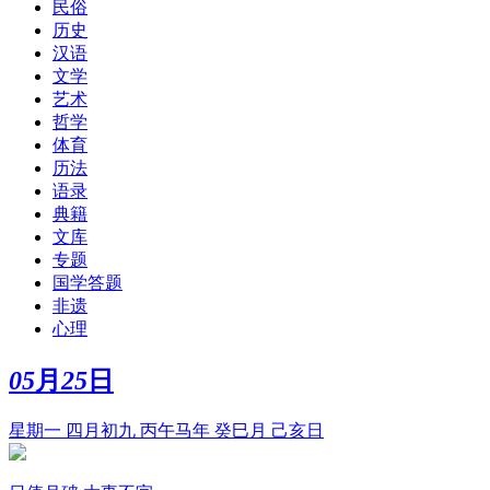
民俗
历史
汉语
文学
艺术
哲学
体育
历法
语录
典籍
文库
专题
国学答题
非遗
心理
05
月
25
日
星期一 四月初九 丙午马年 癸巳月 己亥日