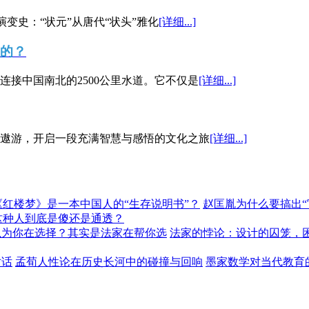
演变史：“状元”从唐代“状头”雅化
[详细...]
”的？
接中国南北的2500公里水道。它不仅是
[详细...]
遨游，开启一段充满智慧与感悟的文化之旅
[详细...]
《红楼梦》是一本中国人的“生存说明书”？
赵匡胤为什么要搞出
这种人到底是傻还是通透？
以为你在选择？其实是法家在帮你选
法家的悖论：设计的囚笼，
对话
孟荀人性论在历史长河中的碰撞与回响
墨家数学对当代教育