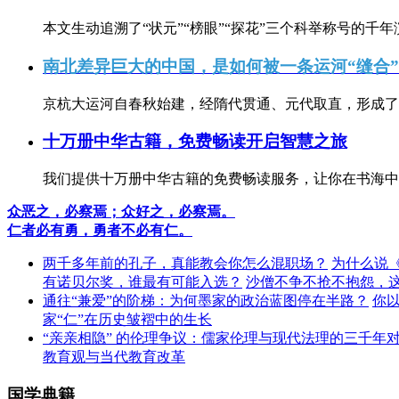
本文生动追溯了“状元”“榜眼”“探花”三个科举称号的千年
南北差异巨大的中国，是如何被一条运河“缝合
京杭大运河自春秋始建，经隋代贯通、元代取直，形成了连
十万册中华古籍，免费畅读开启智慧之旅
我们提供十万册中华古籍的免费畅读服务，让你在书海中
众恶之，必察焉；众好之，必察焉。
仁者必有勇，勇者不必有仁。
两千多年前的孔子，真能教会你怎么混职场？
为什么说
有诺贝尔奖，谁最有可能入选？
沙僧不争不抢不抱怨，
通往“兼爱”的阶梯：为何墨家的政治蓝图停在半路？
你
家“仁”在历史皱褶中的生长
“亲亲相隐” 的伦理争议：儒家伦理与现代法理的三千年
教育观与当代教育改革
国学典籍