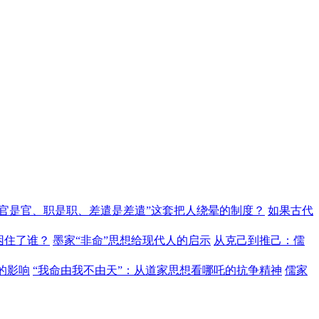
“官是官、职是职、差遣是差遣”这套把人绕晕的制度？
如果古代
困住了谁？
墨家“非命”思想给现代人的启示
从克己到推己：儒
的影响
“我命由我不由天”：从道家思想看哪吒的抗争精神
儒家