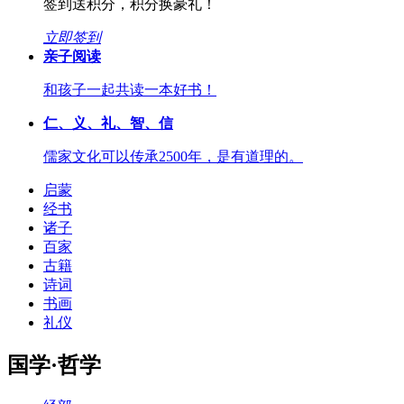
签到送积分，积分换豪礼！
立即签到
亲子阅读
和孩子一起共读一本好书！
仁、义、礼、智、信
儒家文化可以传承2500年，是有道理的。
启蒙
经书
诸子
百家
古籍
诗词
书画
礼仪
国学·哲学