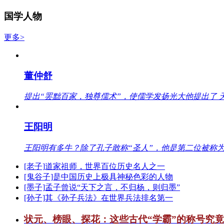
国学人物
更多>
董仲舒
提出“罢黜百家，独尊儒术”，使儒学发扬光大他提出了 
王阳明
王阳明有多牛？除了孔子敢称“圣人”，他是第二位被称为
[老子]道家祖师，世界百位历史名人之一
[鬼谷子]是中国历史上极具神秘色彩的人物
[墨子]孟子曾说“天下之言，不归杨，则归墨”
[孙子]其《孙子兵法》在世界兵法排名第一
状元、榜眼、探花：这些古代“学霸”的称号究