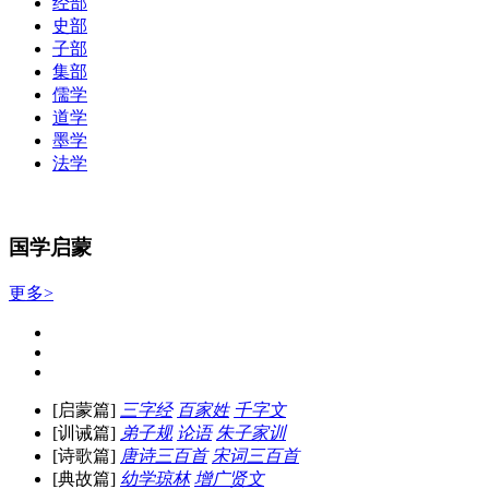
经部
史部
子部
集部
儒学
道学
墨学
法学
国学启蒙
更多>
[启蒙篇]
三字经
百家姓
千字文
[训诫篇]
弟子规
论语
朱子家训
[诗歌篇]
唐诗三百首
宋词三百首
[典故篇]
幼学琼林
增广贤文