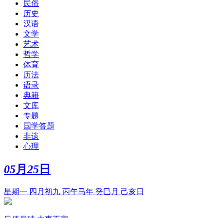
民俗
历史
汉语
文学
艺术
哲学
体育
历法
语录
典籍
文库
专题
国学答题
非遗
心理
05
月
25
日
星期一 四月初九 丙午马年 癸巳月 己亥日