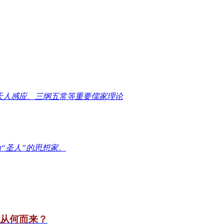
天人感应、三纲五常等重要儒家理论
“圣人”的思想家。
竟从何而来？