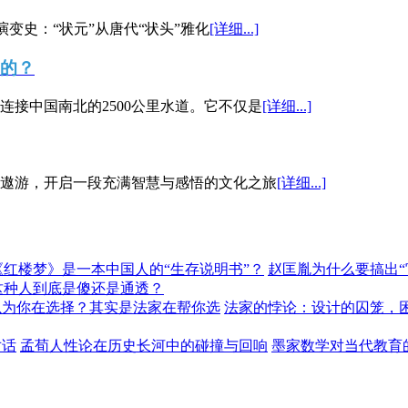
演变史：“状元”从唐代“状头”雅化
[详细...]
”的？
接中国南北的2500公里水道。它不仅是
[详细...]
遨游，开启一段充满智慧与感悟的文化之旅
[详细...]
《红楼梦》是一本中国人的“生存说明书”？
赵匡胤为什么要搞出
这种人到底是傻还是通透？
以为你在选择？其实是法家在帮你选
法家的悖论：设计的囚笼，
对话
孟荀人性论在历史长河中的碰撞与回响
墨家数学对当代教育