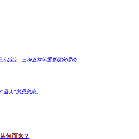
天人感应、三纲五常等重要儒家理论
“圣人”的思想家。
竟从何而来？