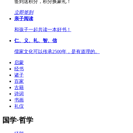
签到送积分，积分换豪礼！
立即签到
亲子阅读
和孩子一起共读一本好书！
仁、义、礼、智、信
儒家文化可以传承2500年，是有道理的。
启蒙
经书
诸子
百家
古籍
诗词
书画
礼仪
国学·哲学