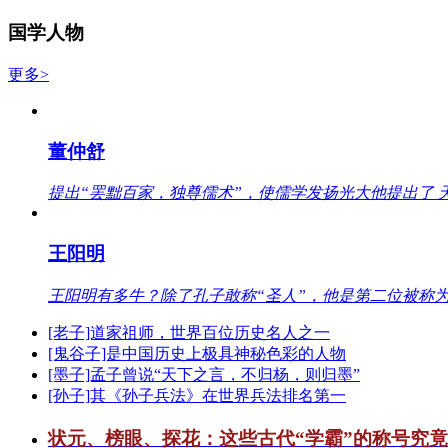
国学人物
更多>
董仲舒
提出“罢黜百家，独尊儒术”，使儒学发扬光大他提出了 
王阳明
王阳明有多牛？除了孔子敢称“圣人”，他是第二位被称为
[老子]道家祖师，世界百位历史名人之一
[鬼谷子]是中国历史上极具神秘色彩的人物
[墨子]孟子曾说“天下之言，不归杨，则归墨”
[孙子]其《孙子兵法》在世界兵法排名第一
状元、榜眼、探花：这些古代“学霸”的称号究