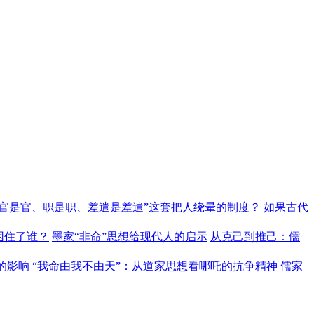
“官是官、职是职、差遣是差遣”这套把人绕晕的制度？
如果古代
困住了谁？
墨家“非命”思想给现代人的启示
从克己到推己：儒
的影响
“我命由我不由天”：从道家思想看哪吒的抗争精神
儒家