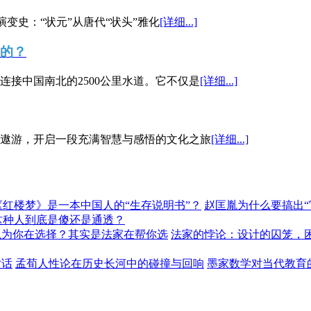
演变史：“状元”从唐代“状头”雅化
[详细...]
”的？
接中国南北的2500公里水道。它不仅是
[详细...]
遨游，开启一段充满智慧与感悟的文化之旅
[详细...]
《红楼梦》是一本中国人的“生存说明书”？
赵匡胤为什么要搞出
这种人到底是傻还是通透？
以为你在选择？其实是法家在帮你选
法家的悖论：设计的囚笼，
对话
孟荀人性论在历史长河中的碰撞与回响
墨家数学对当代教育