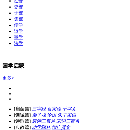
经部
史部
子部
集部
儒学
道学
墨学
法学
国学启蒙
更多>
[启蒙篇]
三字经
百家姓
千字文
[训诫篇]
弟子规
论语
朱子家训
[诗歌篇]
唐诗三百首
宋词三百首
[典故篇]
幼学琼林
增广贤文