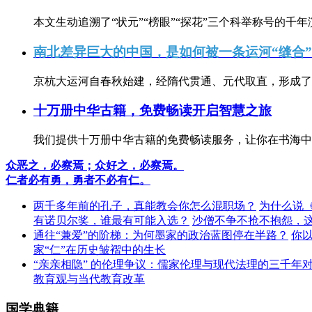
本文生动追溯了“状元”“榜眼”“探花”三个科举称号的千年
南北差异巨大的中国，是如何被一条运河“缝合
京杭大运河自春秋始建，经隋代贯通、元代取直，形成了连
十万册中华古籍，免费畅读开启智慧之旅
我们提供十万册中华古籍的免费畅读服务，让你在书海中
众恶之，必察焉；众好之，必察焉。
仁者必有勇，勇者不必有仁。
两千多年前的孔子，真能教会你怎么混职场？
为什么说
有诺贝尔奖，谁最有可能入选？
沙僧不争不抢不抱怨，
通往“兼爱”的阶梯：为何墨家的政治蓝图停在半路？
你
家“仁”在历史皱褶中的生长
“亲亲相隐” 的伦理争议：儒家伦理与现代法理的三千年
教育观与当代教育改革
国学典籍