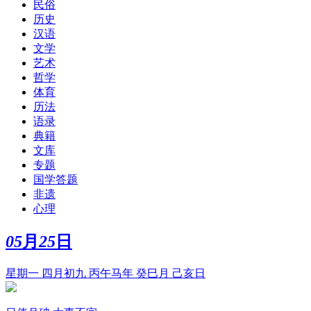
民俗
历史
汉语
文学
艺术
哲学
体育
历法
语录
典籍
文库
专题
国学答题
非遗
心理
05
月
25
日
星期一 四月初九 丙午马年 癸巳月 己亥日