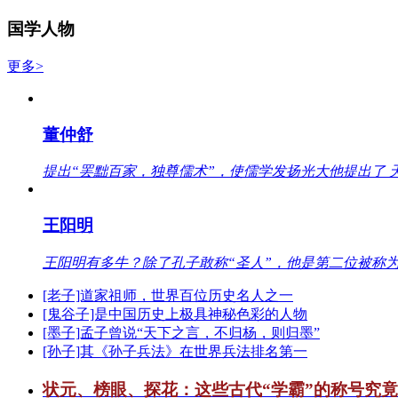
国学人物
更多>
董仲舒
提出“罢黜百家，独尊儒术”，使儒学发扬光大他提出了 
王阳明
王阳明有多牛？除了孔子敢称“圣人”，他是第二位被称为
[老子]道家祖师，世界百位历史名人之一
[鬼谷子]是中国历史上极具神秘色彩的人物
[墨子]孟子曾说“天下之言，不归杨，则归墨”
[孙子]其《孙子兵法》在世界兵法排名第一
状元、榜眼、探花：这些古代“学霸”的称号究