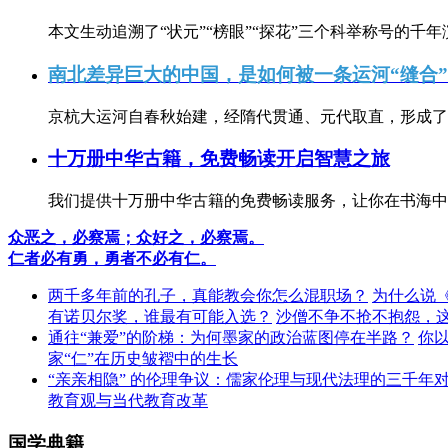
本文生动追溯了“状元”“榜眼”“探花”三个科举称号的千年
南北差异巨大的中国，是如何被一条运河“缝合
京杭大运河自春秋始建，经隋代贯通、元代取直，形成了连
十万册中华古籍，免费畅读开启智慧之旅
我们提供十万册中华古籍的免费畅读服务，让你在书海中
众恶之，必察焉；众好之，必察焉。
仁者必有勇，勇者不必有仁。
两千多年前的孔子，真能教会你怎么混职场？
为什么说
有诺贝尔奖，谁最有可能入选？
沙僧不争不抢不抱怨，
通往“兼爱”的阶梯：为何墨家的政治蓝图停在半路？
你
家“仁”在历史皱褶中的生长
“亲亲相隐” 的伦理争议：儒家伦理与现代法理的三千年
教育观与当代教育改革
国学典籍