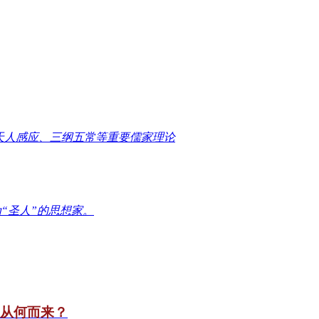
天人感应、三纲五常等重要儒家理论
“圣人”的思想家。
竟从何而来？