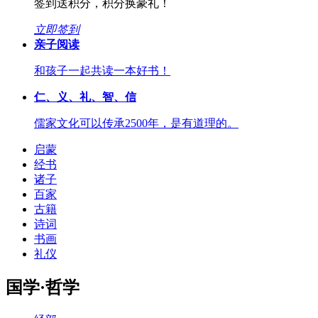
签到送积分，积分换豪礼！
立即签到
亲子阅读
和孩子一起共读一本好书！
仁、义、礼、智、信
儒家文化可以传承2500年，是有道理的。
启蒙
经书
诸子
百家
古籍
诗词
书画
礼仪
国学·哲学