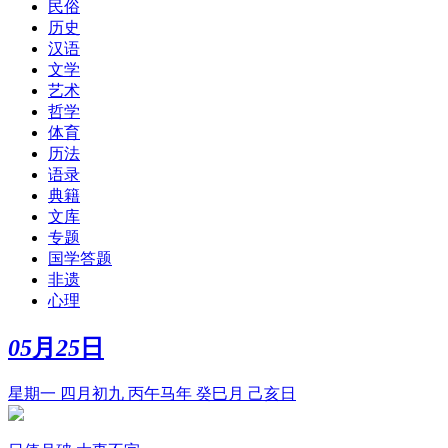
民俗
历史
汉语
文学
艺术
哲学
体育
历法
语录
典籍
文库
专题
国学答题
非遗
心理
05
月
25
日
星期一 四月初九 丙午马年 癸巳月 己亥日