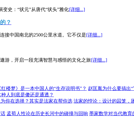
演变史：“状元”从唐代“状头”雅化
[详细...]
”的？
接中国南北的2500公里水道。它不仅是
[详细...]
遨游，开启一段充满智慧与感悟的文化之旅
[详细...]
《红楼梦》是一本中国人的“生存说明书”？
赵匡胤为什么要搞出
这种人到底是傻还是通透？
以为你在选择？其实是法家在帮你选
法家的悖论：设计的囚笼，
对话
孟荀人性论在历史长河中的碰撞与回响
墨家数学对当代教育