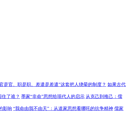
“官是官、职是职、差遣是差遣”这套把人绕晕的制度？
如果古代
困住了谁？
墨家“非命”思想给现代人的启示
从克己到推己：儒
的影响
“我命由我不由天”：从道家思想看哪吒的抗争精神
儒家