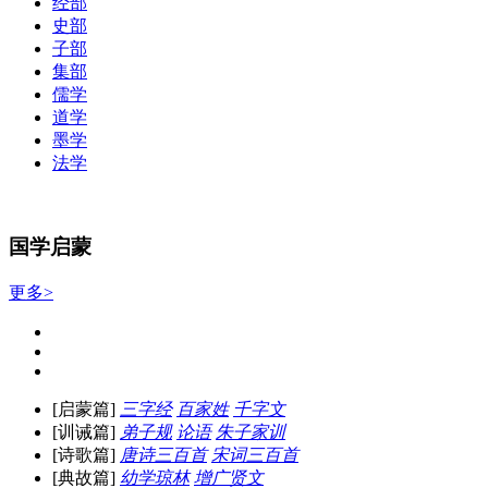
经部
史部
子部
集部
儒学
道学
墨学
法学
国学启蒙
更多>
[启蒙篇]
三字经
百家姓
千字文
[训诫篇]
弟子规
论语
朱子家训
[诗歌篇]
唐诗三百首
宋词三百首
[典故篇]
幼学琼林
增广贤文