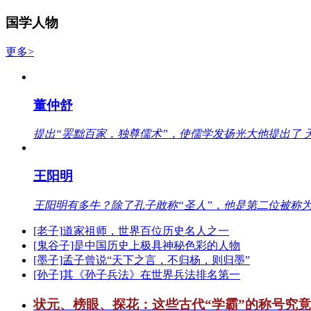
国学人物
更多>
董仲舒
提出“罢黜百家，独尊儒术”，使儒学发扬光大他提出了 
王阳明
王阳明有多牛？除了孔子敢称“圣人”，他是第二位被称为
[老子]道家祖师，世界百位历史名人之一
[鬼谷子]是中国历史上极具神秘色彩的人物
[墨子]孟子曾说“天下之言，不归杨，则归墨”
[孙子]其《孙子兵法》在世界兵法排名第一
状元、榜眼、探花：这些古代“学霸”的称号究