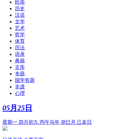
民俗
历史
汉语
文学
艺术
哲学
体育
历法
语录
典籍
文库
专题
国学答题
非遗
心理
05
月
25
日
星期一 四月初九 丙午马年 癸巳月 己亥日