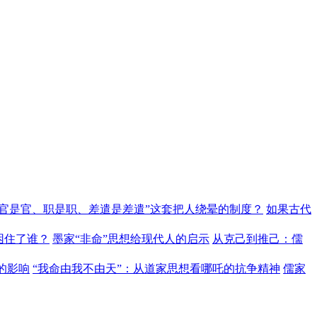
“官是官、职是职、差遣是差遣”这套把人绕晕的制度？
如果古代
困住了谁？
墨家“非命”思想给现代人的启示
从克己到推己：儒
的影响
“我命由我不由天”：从道家思想看哪吒的抗争精神
儒家