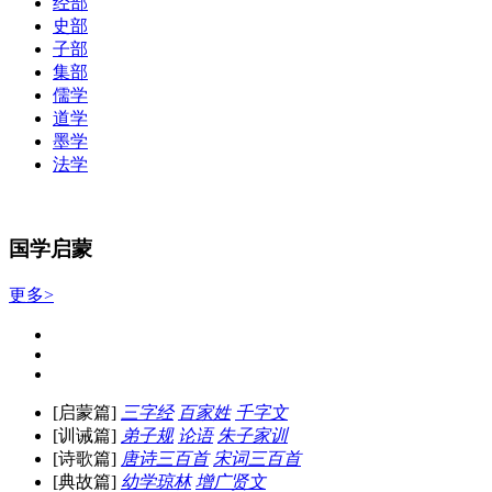
经部
史部
子部
集部
儒学
道学
墨学
法学
国学启蒙
更多>
[启蒙篇]
三字经
百家姓
千字文
[训诫篇]
弟子规
论语
朱子家训
[诗歌篇]
唐诗三百首
宋词三百首
[典故篇]
幼学琼林
增广贤文