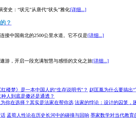
演变史：“状元”从唐代“状头”雅化
[详细...]
”的？
接中国南北的2500公里水道。它不仅是
[详细...]
遨游，开启一段充满智慧与感悟的文化之旅
[详细...]
《红楼梦》是一本中国人的“生存说明书”？
赵匡胤为什么要搞出
这种人到底是傻还是通透？
以为你在选择？其实是法家在帮你选
法家的悖论：设计的囚笼，
对话
孟荀人性论在历史长河中的碰撞与回响
墨家数学对当代教育