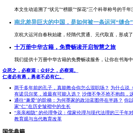
本文生动追溯了“状元”“榜眼”“探花”三个科举称号的千年
南北差异巨大的中国，是如何被一条运河“缝合
京杭大运河自春秋始建，经隋代贯通、元代取直，形成了连
十万册中华古籍，免费畅读开启智慧之旅
我们提供十万册中华古籍的免费畅读服务，让你在书海中
众恶之，必察焉；众好之，必察焉。
仁者必有勇，勇者不必有仁。
两千多年前的孔子，真能教会你怎么混职场？
为什么说
有诺贝尔奖，谁最有可能入选？
沙僧不争不抢不抱怨，
通往“兼爱”的阶梯：为何墨家的政治蓝图停在半路？
你
家“仁”在历史皱褶中的生长
“亲亲相隐” 的伦理争议：儒家伦理与现代法理的三千年
教育观与当代教育改革
国学典籍