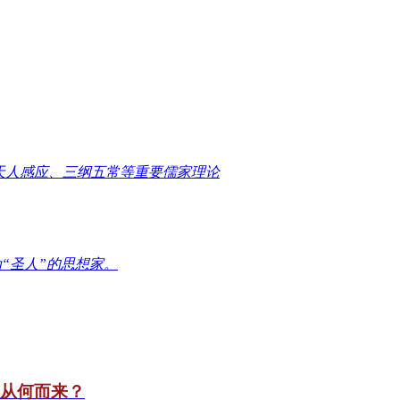
天人感应、三纲五常等重要儒家理论
“圣人”的思想家。
竟从何而来？