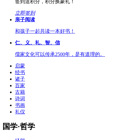
签到送积分，积分换豪礼！
立即签到
亲子阅读
和孩子一起共读一本好书！
仁、义、礼、智、信
儒家文化可以传承2500年，是有道理的。
启蒙
经书
诸子
百家
古籍
诗词
书画
礼仪
国学·哲学