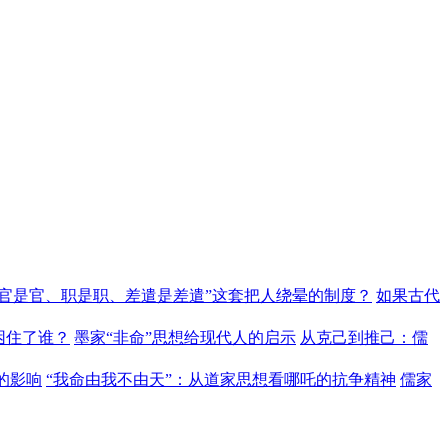
“官是官、职是职、差遣是差遣”这套把人绕晕的制度？
如果古代
困住了谁？
墨家“非命”思想给现代人的启示
从克己到推己：儒
的影响
“我命由我不由天”：从道家思想看哪吒的抗争精神
儒家