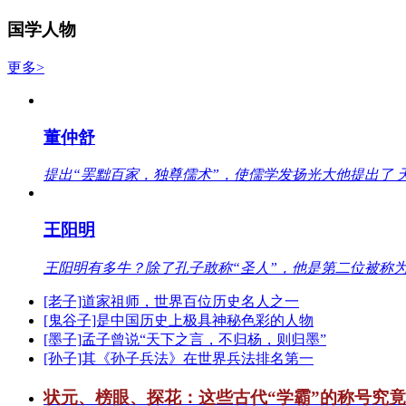
国学人物
更多>
董仲舒
提出“罢黜百家，独尊儒术”，使儒学发扬光大他提出了 
王阳明
王阳明有多牛？除了孔子敢称“圣人”，他是第二位被称为
[老子]道家祖师，世界百位历史名人之一
[鬼谷子]是中国历史上极具神秘色彩的人物
[墨子]孟子曾说“天下之言，不归杨，则归墨”
[孙子]其《孙子兵法》在世界兵法排名第一
状元、榜眼、探花：这些古代“学霸”的称号究