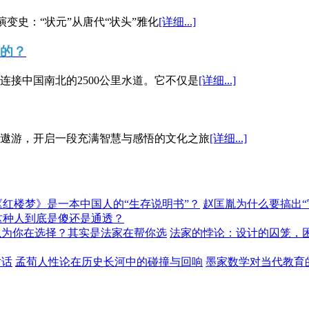
演变史：“状元”从唐代“状头”雅化
[详细...]
”的？
接中国南北的2500公里水道。它不仅是
[详细...]
遨游，开启一段充满智慧与感悟的文化之旅
[详细...]
《红楼梦》是一本中国人的“生存说明书”？
赵匡胤为什么要搞出
这种人到底是傻还是通透？
以为你在选择？其实是法家在帮你选
法家的悖论：设计的囚笼，
对话
孟荀人性论在历史长河中的碰撞与回响
墨家数学对当代教育