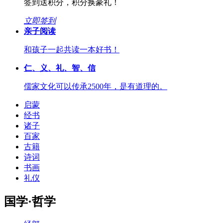
签到送积分，积分换豪礼！
立即签到
亲子阅读
和孩子一起共读一本好书！
仁、义、礼、智、信
儒家文化可以传承2500年，是有道理的。
启蒙
经书
诸子
百家
古籍
诗词
书画
礼仪
国学·哲学