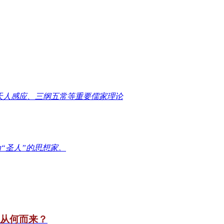
天人感应、三纲五常等重要儒家理论
“圣人”的思想家。
竟从何而来？