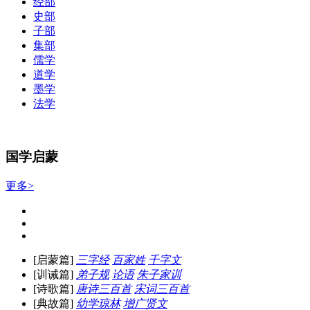
经部
史部
子部
集部
儒学
道学
墨学
法学
国学启蒙
更多>
[启蒙篇]
三字经
百家姓
千字文
[训诫篇]
弟子规
论语
朱子家训
[诗歌篇]
唐诗三百首
宋词三百首
[典故篇]
幼学琼林
增广贤文