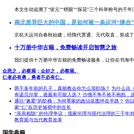
本文生动追溯了“状元”“榜眼”“探花”三个科举称号的千年
南北差异巨大的中国，是如何被一条运河“缝合
京杭大运河自春秋始建，经隋代贯通、元代取直，形成了连
十万册中华古籍，免费畅读开启智慧之旅
我们提供十万册中华古籍的免费畅读服务，让你在书海中
众恶之，必察焉；众好之，必察焉。
仁者必有勇，勇者不必有仁。
两千多年前的孔子，真能教会你怎么混职场？
为什么说
有诺贝尔奖，谁最有可能入选？
沙僧不争不抢不抱怨，
通往“兼爱”的阶梯：为何墨家的政治蓝图停在半路？
你
家“仁”在历史皱褶中的生长
“亲亲相隐” 的伦理争议：儒家伦理与现代法理的三千年
教育观与当代教育改革
国学典籍