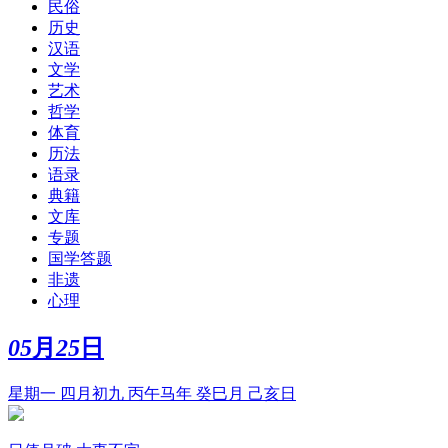
民俗
历史
汉语
文学
艺术
哲学
体育
历法
语录
典籍
文库
专题
国学答题
非遗
心理
05
月
25
日
星期一 四月初九 丙午马年 癸巳月 己亥日