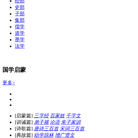
经部
史部
子部
集部
儒学
道学
墨学
法学
国学启蒙
更多>
[启蒙篇]
三字经
百家姓
千字文
[训诫篇]
弟子规
论语
朱子家训
[诗歌篇]
唐诗三百首
宋词三百首
[典故篇]
幼学琼林
增广贤文