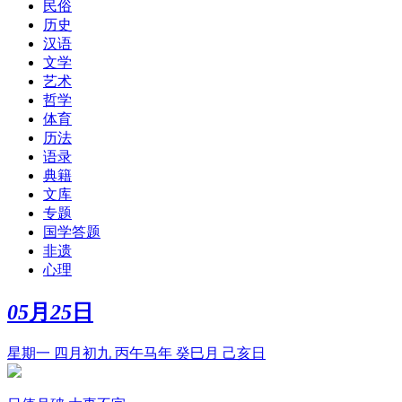
民俗
历史
汉语
文学
艺术
哲学
体育
历法
语录
典籍
文库
专题
国学答题
非遗
心理
05
月
25
日
星期一 四月初九 丙午马年 癸巳月 己亥日