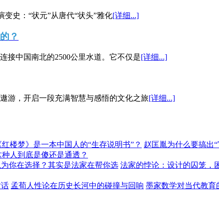
演变史：“状元”从唐代“状头”雅化
[详细...]
”的？
接中国南北的2500公里水道。它不仅是
[详细...]
遨游，开启一段充满智慧与感悟的文化之旅
[详细...]
《红楼梦》是一本中国人的“生存说明书”？
赵匡胤为什么要搞出
这种人到底是傻还是通透？
以为你在选择？其实是法家在帮你选
法家的悖论：设计的囚笼，
对话
孟荀人性论在历史长河中的碰撞与回响
墨家数学对当代教育