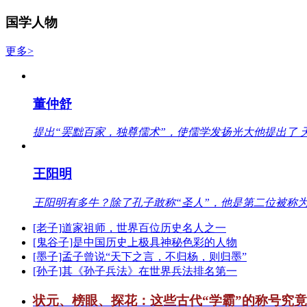
国学人物
更多>
董仲舒
提出“罢黜百家，独尊儒术”，使儒学发扬光大他提出了 
王阳明
王阳明有多牛？除了孔子敢称“圣人”，他是第二位被称为
[老子]道家祖师，世界百位历史名人之一
[鬼谷子]是中国历史上极具神秘色彩的人物
[墨子]孟子曾说“天下之言，不归杨，则归墨”
[孙子]其《孙子兵法》在世界兵法排名第一
状元、榜眼、探花：这些古代“学霸”的称号究