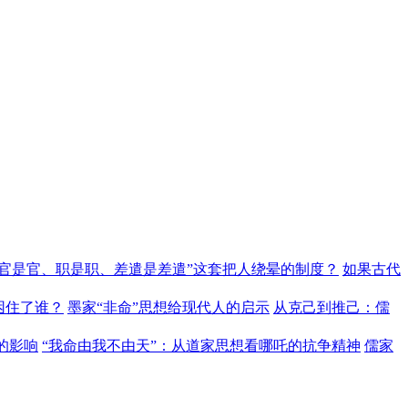
“官是官、职是职、差遣是差遣”这套把人绕晕的制度？
如果古代
困住了谁？
墨家“非命”思想给现代人的启示
从克己到推己：儒
的影响
“我命由我不由天”：从道家思想看哪吒的抗争精神
儒家