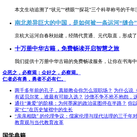
本文生动追溯了“状元”“榜眼”“探花”三个科举称号的千年
南北差异巨大的中国，是如何被一条运河“缝合
京杭大运河自春秋始建，经隋代贯通、元代取直，形成了连
十万册中华古籍，免费畅读开启智慧之旅
我们提供十万册中华古籍的免费畅读服务，让你在书海中
众恶之，必察焉；众好之，必察焉。
仁者必有勇，勇者不必有仁。
两千多年前的孔子，真能教会你怎么混职场？
为什么说
有诺贝尔奖，谁最有可能入选？
沙僧不争不抢不抱怨，
通往“兼爱”的阶梯：为何墨家的政治蓝图停在半路？
你
家“仁”在历史皱褶中的生长
“亲亲相隐” 的伦理争议：儒家伦理与现代法理的三千年
教育观与当代教育改革
国学典籍