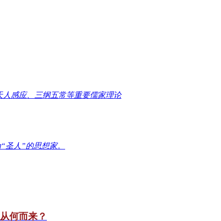
天人感应、三纲五常等重要儒家理论
“圣人”的思想家。
竟从何而来？