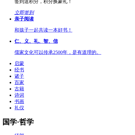
签到送积分，积分换豪礼！
立即签到
亲子阅读
和孩子一起共读一本好书！
仁、义、礼、智、信
儒家文化可以传承2500年，是有道理的。
启蒙
经书
诸子
百家
古籍
诗词
书画
礼仪
国学·哲学