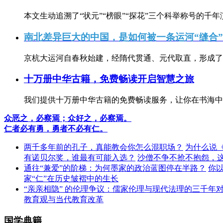
本文生动追溯了“状元”“榜眼”“探花”三个科举称号的千年
南北差异巨大的中国，是如何被一条运河“缝合
京杭大运河自春秋始建，经隋代贯通、元代取直，形成了连
十万册中华古籍，免费畅读开启智慧之旅
我们提供十万册中华古籍的免费畅读服务，让你在书海中
众恶之，必察焉；众好之，必察焉。
仁者必有勇，勇者不必有仁。
两千多年前的孔子，真能教会你怎么混职场？
为什么说
有诺贝尔奖，谁最有可能入选？
沙僧不争不抢不抱怨，
通往“兼爱”的阶梯：为何墨家的政治蓝图停在半路？
你
家“仁”在历史皱褶中的生长
“亲亲相隐” 的伦理争议：儒家伦理与现代法理的三千年
教育观与当代教育改革
国学典籍