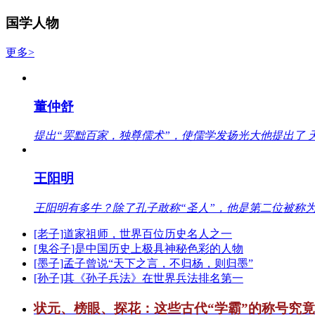
国学人物
更多>
董仲舒
提出“罢黜百家，独尊儒术”，使儒学发扬光大他提出了 
王阳明
王阳明有多牛？除了孔子敢称“圣人”，他是第二位被称为
[老子]道家祖师，世界百位历史名人之一
[鬼谷子]是中国历史上极具神秘色彩的人物
[墨子]孟子曾说“天下之言，不归杨，则归墨”
[孙子]其《孙子兵法》在世界兵法排名第一
状元、榜眼、探花：这些古代“学霸”的称号究