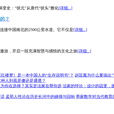
演变史：“状元”从唐代“状头”雅化
[详细...]
”的？
接中国南北的2500公里水道。它不仅是
[详细...]
遨游，开启一段充满智慧与感悟的文化之旅
[详细...]
《红楼梦》是一本中国人的“生存说明书”？
赵匡胤为什么要搞出
这种人到底是傻还是通透？
以为你在选择？其实是法家在帮你选
法家的悖论：设计的囚笼，
对话
孟荀人性论在历史长河中的碰撞与回响
墨家数学对当代教育