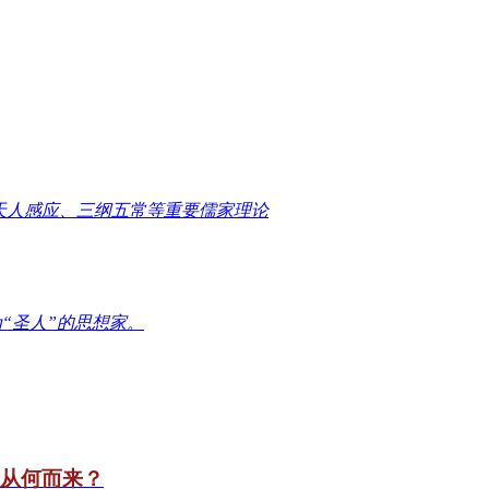
天人感应、三纲五常等重要儒家理论
“圣人”的思想家。
竟从何而来？