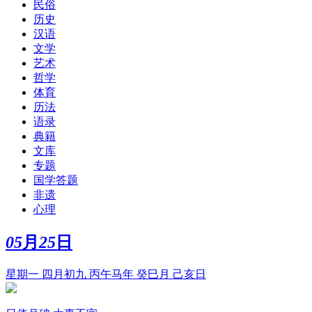
民俗
历史
汉语
文学
艺术
哲学
体育
历法
语录
典籍
文库
专题
国学答题
非遗
心理
05
月
25
日
星期一 四月初九 丙午马年 癸巳月 己亥日