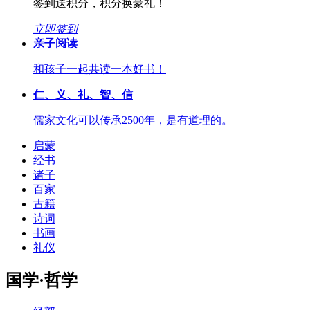
签到送积分，积分换豪礼！
立即签到
亲子阅读
和孩子一起共读一本好书！
仁、义、礼、智、信
儒家文化可以传承2500年，是有道理的。
启蒙
经书
诸子
百家
古籍
诗词
书画
礼仪
国学·哲学