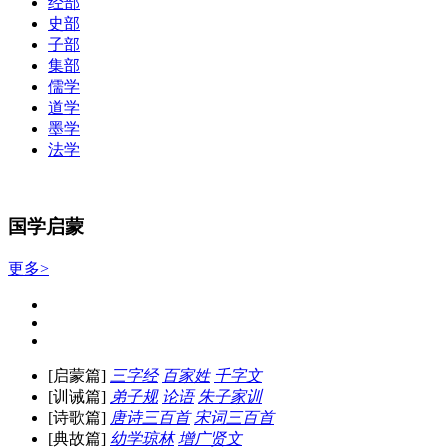
经部
史部
子部
集部
儒学
道学
墨学
法学
国学启蒙
更多>
[启蒙篇]
三字经
百家姓
千字文
[训诫篇]
弟子规
论语
朱子家训
[诗歌篇]
唐诗三百首
宋词三百首
[典故篇]
幼学琼林
增广贤文