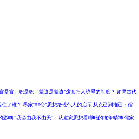
“官是官、职是职、差遣是差遣”这套把人绕晕的制度？
如果古代
困住了谁？
墨家“非命”思想给现代人的启示
从克己到推己：儒
的影响
“我命由我不由天”：从道家思想看哪吒的抗争精神
儒家