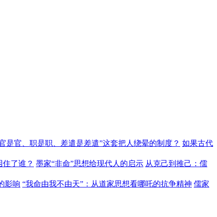
“官是官、职是职、差遣是差遣”这套把人绕晕的制度？
如果古代
困住了谁？
墨家“非命”思想给现代人的启示
从克己到推己：儒
的影响
“我命由我不由天”：从道家思想看哪吒的抗争精神
儒家