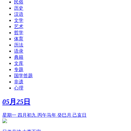
民俗
历史
汉语
文学
艺术
哲学
体育
历法
语录
典籍
文库
专题
国学答题
非遗
心理
05
月
25
日
星期一 四月初九 丙午马年 癸巳月 己亥日