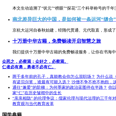
本文生动追溯了“状元”“榜眼”“探花”三个科举称号的千年
南北差异巨大的中国，是如何被一条运河“缝合
京杭大运河自春秋始建，经隋代贯通、元代取直，形成了连
十万册中华古籍，免费畅读开启智慧之旅
我们提供十万册中华古籍的免费畅读服务，让你在书海中
众恶之，必察焉；众好之，必察焉。
仁者必有勇，勇者不必有仁。
两千多年前的孔子，真能教会你怎么混职场？
为什么说
有诺贝尔奖，谁最有可能入选？
沙僧不争不抢不抱怨，
通往“兼爱”的阶梯：为何墨家的政治蓝图停在半路？
你
家“仁”在历史皱褶中的生长
“亲亲相隐” 的伦理争议：儒家伦理与现代法理的三千年
教育观与当代教育改革
国学典籍