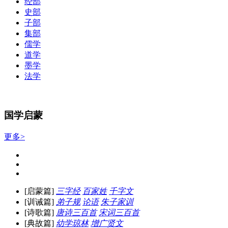
经部
史部
子部
集部
儒学
道学
墨学
法学
国学启蒙
更多>
[启蒙篇]
三字经
百家姓
千字文
[训诫篇]
弟子规
论语
朱子家训
[诗歌篇]
唐诗三百首
宋词三百首
[典故篇]
幼学琼林
增广贤文