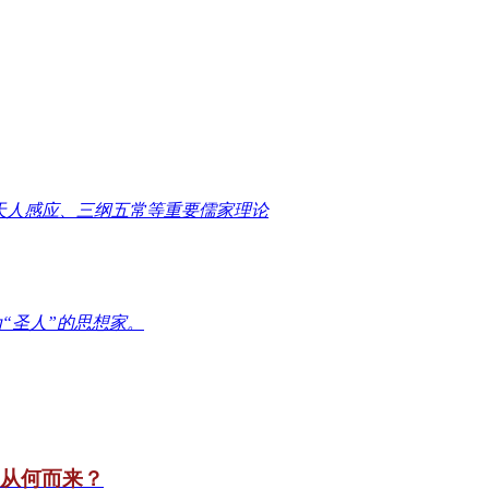
天人感应、三纲五常等重要儒家理论
“圣人”的思想家。
竟从何而来？