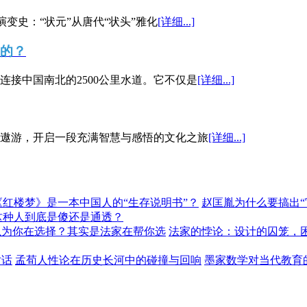
演变史：“状元”从唐代“状头”雅化
[详细...]
”的？
接中国南北的2500公里水道。它不仅是
[详细...]
遨游，开启一段充满智慧与感悟的文化之旅
[详细...]
《红楼梦》是一本中国人的“生存说明书”？
赵匡胤为什么要搞出
这种人到底是傻还是通透？
以为你在选择？其实是法家在帮你选
法家的悖论：设计的囚笼，
对话
孟荀人性论在历史长河中的碰撞与回响
墨家数学对当代教育