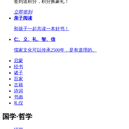
签到送积分，积分换豪礼！
立即签到
亲子阅读
和孩子一起共读一本好书！
仁、义、礼、智、信
儒家文化可以传承2500年，是有道理的。
启蒙
经书
诸子
百家
古籍
诗词
书画
礼仪
国学·哲学