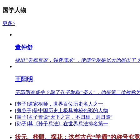
国学人物
更多>
董仲舒
提出“罢黜百家，独尊儒术”，使儒学发扬光大他提出了 
王阳明
王阳明有多牛？除了孔子敢称“圣人”，他是第二位被称为
[老子]道家祖师，世界百位历史名人之一
[鬼谷子]是中国历史上极具神秘色彩的人物
[墨子]孟子曾说“天下之言，不归杨，则归墨”
[孙子]其《孙子兵法》在世界兵法排名第一
状元、榜眼、探花：这些古代“学霸”的称号究