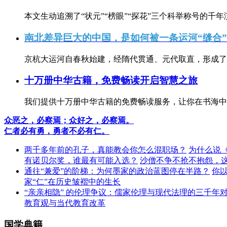
本文生动追溯了“状元”“榜眼”“探花”三个科举称号的千年
南北差异巨大的中国，是如何被一条运河“缝合
京杭大运河自春秋始建，经隋代贯通、元代取直，形成了连
十万册中华古籍，免费畅读开启智慧之旅
我们提供十万册中华古籍的免费畅读服务，让你在书海中
众恶之，必察焉；众好之，必察焉。
仁者必有勇，勇者不必有仁。
两千多年前的孔子，真能教会你怎么混职场？
为什么说
有诺贝尔奖，谁最有可能入选？
沙僧不争不抢不抱怨，
通往“兼爱”的阶梯：为何墨家的政治蓝图停在半路？
你
家“仁”在历史皱褶中的生长
“亲亲相隐” 的伦理争议：儒家伦理与现代法理的三千年
教育观与当代教育改革
国学典籍