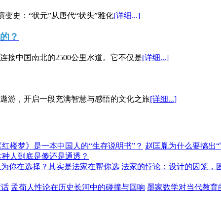
演变史：“状元”从唐代“状头”雅化
[详细...]
”的？
接中国南北的2500公里水道。它不仅是
[详细...]
遨游，开启一段充满智慧与感悟的文化之旅
[详细...]
《红楼梦》是一本中国人的“生存说明书”？
赵匡胤为什么要搞出
这种人到底是傻还是通透？
以为你在选择？其实是法家在帮你选
法家的悖论：设计的囚笼，
对话
孟荀人性论在历史长河中的碰撞与回响
墨家数学对当代教育