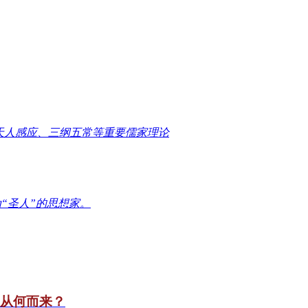
天人感应、三纲五常等重要儒家理论
“圣人”的思想家。
竟从何而来？