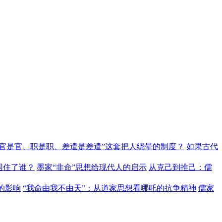
“官是官、职是职、差遣是差遣”这套把人绕晕的制度？
如果古代
困住了谁？
墨家“非命”思想给现代人的启示
从克己到推己：儒
的影响
“我命由我不由天”：从道家思想看哪吒的抗争精神
儒家