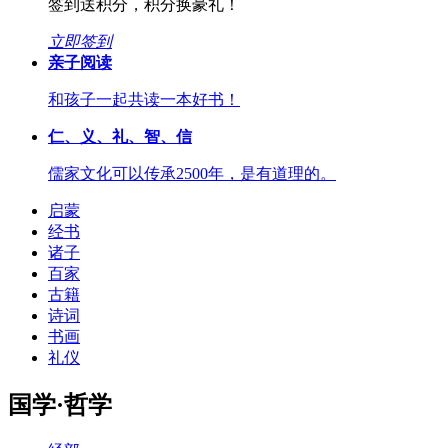
签到送积分，积分换豪礼！
立即签到
亲子阅读
和孩子一起共读一本好书！
仁、义、礼、智、信
儒家文化可以传承2500年，是有道理的。
启蒙
经书
诸子
百家
古籍
诗词
书画
礼仪
国学·哲学