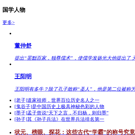
国学人物
更多>
董仲舒
提出“罢黜百家，独尊儒术”，使儒学发扬光大他提出了 
王阳明
王阳明有多牛？除了孔子敢称“圣人”，他是第二位被称为
[老子]道家祖师，世界百位历史名人之一
[鬼谷子]是中国历史上极具神秘色彩的人物
[墨子]孟子曾说“天下之言，不归杨，则归墨”
[孙子]其《孙子兵法》在世界兵法排名第一
状元、榜眼、探花：这些古代“学霸”的称号究