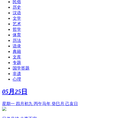
民俗
历史
汉语
文学
艺术
哲学
体育
历法
语录
典籍
文库
专题
国学答题
非遗
心理
05
月
25
日
星期一 四月初九 丙午马年 癸巳月 己亥日