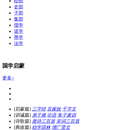
经部
史部
子部
集部
儒学
道学
墨学
法学
国学启蒙
更多>
[启蒙篇]
三字经
百家姓
千字文
[训诫篇]
弟子规
论语
朱子家训
[诗歌篇]
唐诗三百首
宋词三百首
[典故篇]
幼学琼林
增广贤文