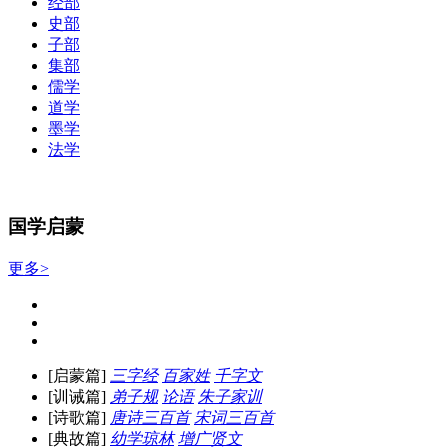
经部
史部
子部
集部
儒学
道学
墨学
法学
国学启蒙
更多>
[启蒙篇]
三字经
百家姓
千字文
[训诫篇]
弟子规
论语
朱子家训
[诗歌篇]
唐诗三百首
宋词三百首
[典故篇]
幼学琼林
增广贤文