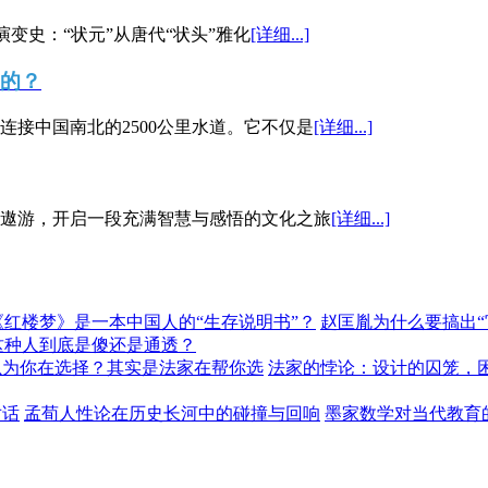
演变史：“状元”从唐代“状头”雅化
[详细...]
”的？
接中国南北的2500公里水道。它不仅是
[详细...]
遨游，开启一段充满智慧与感悟的文化之旅
[详细...]
《红楼梦》是一本中国人的“生存说明书”？
赵匡胤为什么要搞出
这种人到底是傻还是通透？
以为你在选择？其实是法家在帮你选
法家的悖论：设计的囚笼，
对话
孟荀人性论在历史长河中的碰撞与回响
墨家数学对当代教育