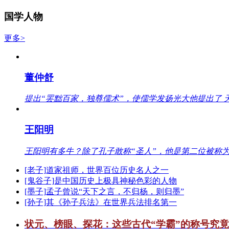
国学人物
更多>
董仲舒
提出“罢黜百家，独尊儒术”，使儒学发扬光大他提出了 
王阳明
王阳明有多牛？除了孔子敢称“圣人”，他是第二位被称为
[老子]道家祖师，世界百位历史名人之一
[鬼谷子]是中国历史上极具神秘色彩的人物
[墨子]孟子曾说“天下之言，不归杨，则归墨”
[孙子]其《孙子兵法》在世界兵法排名第一
状元、榜眼、探花：这些古代“学霸”的称号究