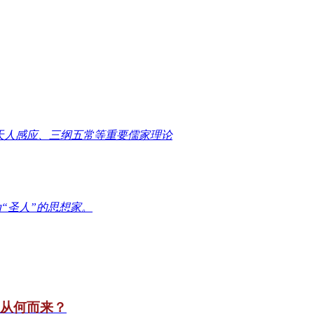
天人感应、三纲五常等重要儒家理论
“圣人”的思想家。
竟从何而来？