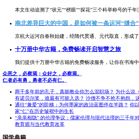
本文生动追溯了“状元”“榜眼”“探花”三个科举称号的千年
南北差异巨大的中国，是如何被一条运河“缝合
京杭大运河自春秋始建，经隋代贯通、元代取直，形成了连
十万册中华古籍，免费畅读开启智慧之旅
我们提供十万册中华古籍的免费畅读服务，让你在书海中
众恶之，必察焉；众好之，必察焉。
仁者必有勇，勇者不必有仁。
两千多年前的孔子，真能教会你怎么混职场？
为什么说
有诺贝尔奖，谁最有可能入选？
沙僧不争不抢不抱怨，
通往“兼爱”的阶梯：为何墨家的政治蓝图停在半路？
你
家“仁”在历史皱褶中的生长
“亲亲相隐” 的伦理争议：儒家伦理与现代法理的三千年
教育观与当代教育改革
国学典籍