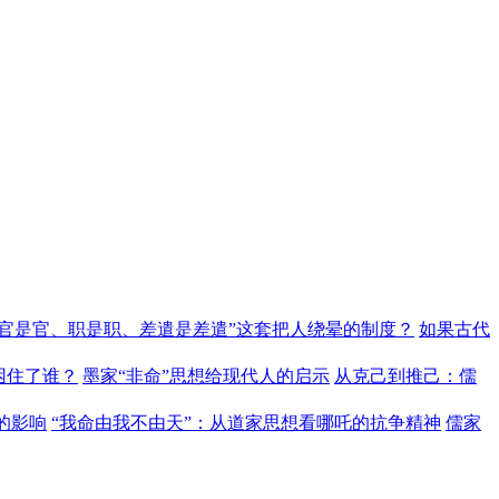
“官是官、职是职、差遣是差遣”这套把人绕晕的制度？
如果古代
困住了谁？
墨家“非命”思想给现代人的启示
从克己到推己：儒
的影响
“我命由我不由天”：从道家思想看哪吒的抗争精神
儒家