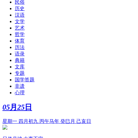
民俗
历史
汉语
文学
艺术
哲学
体育
历法
语录
典籍
文库
专题
国学答题
非遗
心理
05
月
25
日
星期一 四月初九 丙午马年 癸巳月 己亥日