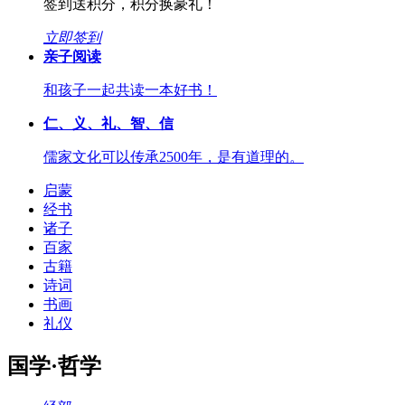
签到送积分，积分换豪礼！
立即签到
亲子阅读
和孩子一起共读一本好书！
仁、义、礼、智、信
儒家文化可以传承2500年，是有道理的。
启蒙
经书
诸子
百家
古籍
诗词
书画
礼仪
国学·哲学