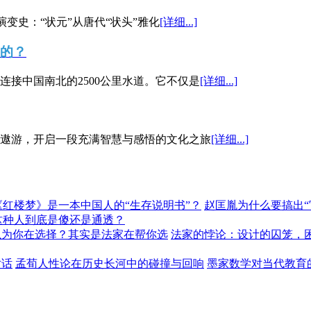
演变史：“状元”从唐代“状头”雅化
[详细...]
”的？
接中国南北的2500公里水道。它不仅是
[详细...]
遨游，开启一段充满智慧与感悟的文化之旅
[详细...]
《红楼梦》是一本中国人的“生存说明书”？
赵匡胤为什么要搞出
这种人到底是傻还是通透？
以为你在选择？其实是法家在帮你选
法家的悖论：设计的囚笼，
对话
孟荀人性论在历史长河中的碰撞与回响
墨家数学对当代教育