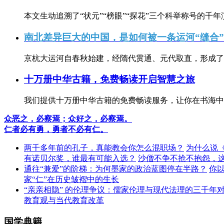
本文生动追溯了“状元”“榜眼”“探花”三个科举称号的千年
南北差异巨大的中国，是如何被一条运河“缝合
京杭大运河自春秋始建，经隋代贯通、元代取直，形成了连
十万册中华古籍，免费畅读开启智慧之旅
我们提供十万册中华古籍的免费畅读服务，让你在书海中
众恶之，必察焉；众好之，必察焉。
仁者必有勇，勇者不必有仁。
两千多年前的孔子，真能教会你怎么混职场？
为什么说
有诺贝尔奖，谁最有可能入选？
沙僧不争不抢不抱怨，
通往“兼爱”的阶梯：为何墨家的政治蓝图停在半路？
你
家“仁”在历史皱褶中的生长
“亲亲相隐” 的伦理争议：儒家伦理与现代法理的三千年
教育观与当代教育改革
国学典籍