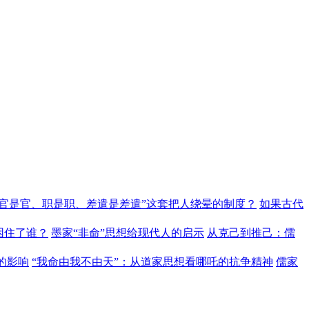
“官是官、职是职、差遣是差遣”这套把人绕晕的制度？
如果古代
困住了谁？
墨家“非命”思想给现代人的启示
从克己到推己：儒
的影响
“我命由我不由天”：从道家思想看哪吒的抗争精神
儒家