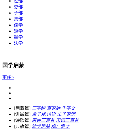
经部
史部
子部
集部
儒学
道学
墨学
法学
国学启蒙
更多>
[启蒙篇]
三字经
百家姓
千字文
[训诫篇]
弟子规
论语
朱子家训
[诗歌篇]
唐诗三百首
宋词三百首
[典故篇]
幼学琼林
增广贤文