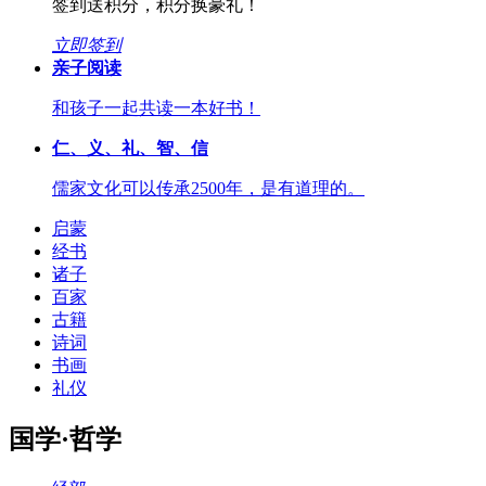
签到送积分，积分换豪礼！
立即签到
亲子阅读
和孩子一起共读一本好书！
仁、义、礼、智、信
儒家文化可以传承2500年，是有道理的。
启蒙
经书
诸子
百家
古籍
诗词
书画
礼仪
国学·哲学