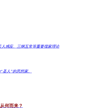
天人感应、三纲五常等重要儒家理论
“圣人”的思想家。
竟从何而来？