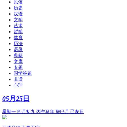
民俗
历史
汉语
文学
艺术
哲学
体育
历法
语录
典籍
文库
专题
国学答题
非遗
心理
05
月
25
日
星期一 四月初九 丙午马年 癸巳月 己亥日