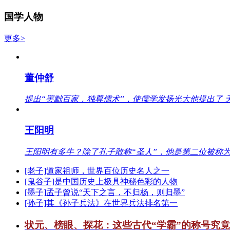
国学人物
更多>
董仲舒
提出“罢黜百家，独尊儒术”，使儒学发扬光大他提出了 
王阳明
王阳明有多牛？除了孔子敢称“圣人”，他是第二位被称为
[老子]道家祖师，世界百位历史名人之一
[鬼谷子]是中国历史上极具神秘色彩的人物
[墨子]孟子曾说“天下之言，不归杨，则归墨”
[孙子]其《孙子兵法》在世界兵法排名第一
状元、榜眼、探花：这些古代“学霸”的称号究