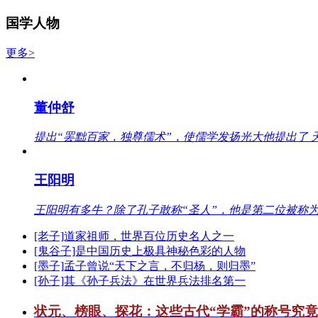
国学人物
更多>
董仲舒
提出“罢黜百家，独尊儒术”，使儒学发扬光大他提出了 
王阳明
王阳明有多牛？除了孔子敢称“圣人”，他是第二位被称为
[老子]道家祖师，世界百位历史名人之一
[鬼谷子]是中国历史上极具神秘色彩的人物
[墨子]孟子曾说“天下之言，不归杨，则归墨”
[孙子]其《孙子兵法》在世界兵法排名第一
状元、榜眼、探花：这些古代“学霸”的称号究