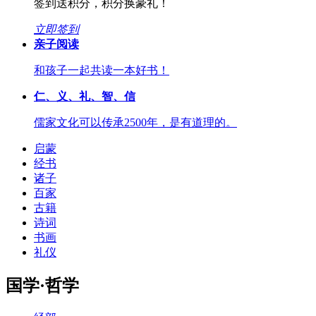
签到送积分，积分换豪礼！
立即签到
亲子阅读
和孩子一起共读一本好书！
仁、义、礼、智、信
儒家文化可以传承2500年，是有道理的。
启蒙
经书
诸子
百家
古籍
诗词
书画
礼仪
国学·哲学