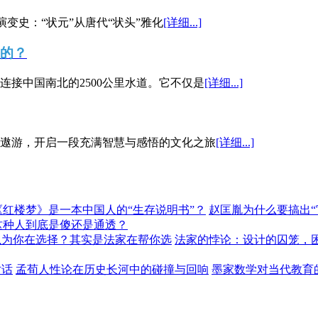
演变史：“状元”从唐代“状头”雅化
[详细...]
”的？
接中国南北的2500公里水道。它不仅是
[详细...]
遨游，开启一段充满智慧与感悟的文化之旅
[详细...]
《红楼梦》是一本中国人的“生存说明书”？
赵匡胤为什么要搞出
这种人到底是傻还是通透？
以为你在选择？其实是法家在帮你选
法家的悖论：设计的囚笼，
对话
孟荀人性论在历史长河中的碰撞与回响
墨家数学对当代教育