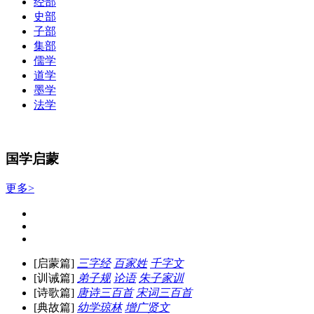
经部
史部
子部
集部
儒学
道学
墨学
法学
国学启蒙
更多>
[启蒙篇]
三字经
百家姓
千字文
[训诫篇]
弟子规
论语
朱子家训
[诗歌篇]
唐诗三百首
宋词三百首
[典故篇]
幼学琼林
增广贤文