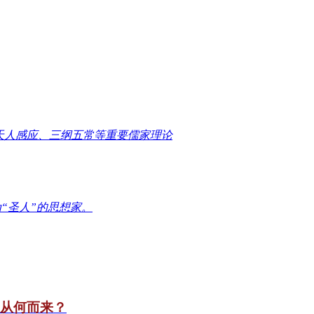
天人感应、三纲五常等重要儒家理论
“圣人”的思想家。
竟从何而来？