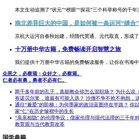
本文生动追溯了“状元”“榜眼”“探花”三个科举称号的千年
南北差异巨大的中国，是如何被一条运河“缝合
京杭大运河自春秋始建，经隋代贯通、元代取直，形成了连
十万册中华古籍，免费畅读开启智慧之旅
我们提供十万册中华古籍的免费畅读服务，让你在书海中
众恶之，必察焉；众好之，必察焉。
仁者必有勇，勇者不必有仁。
两千多年前的孔子，真能教会你怎么混职场？
为什么说
有诺贝尔奖，谁最有可能入选？
沙僧不争不抢不抱怨，
通往“兼爱”的阶梯：为何墨家的政治蓝图停在半路？
你
家“仁”在历史皱褶中的生长
“亲亲相隐” 的伦理争议：儒家伦理与现代法理的三千年
教育观与当代教育改革
国学典籍