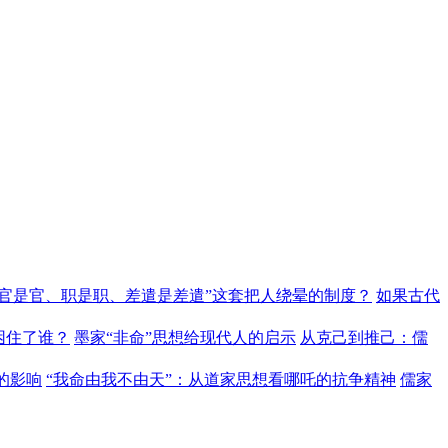
“官是官、职是职、差遣是差遣”这套把人绕晕的制度？
如果古代
困住了谁？
墨家“非命”思想给现代人的启示
从克己到推己：儒
的影响
“我命由我不由天”：从道家思想看哪吒的抗争精神
儒家