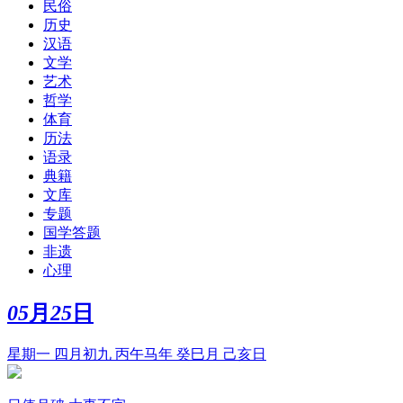
民俗
历史
汉语
文学
艺术
哲学
体育
历法
语录
典籍
文库
专题
国学答题
非遗
心理
05
月
25
日
星期一 四月初九 丙午马年 癸巳月 己亥日