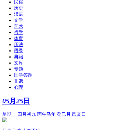
民俗
历史
汉语
文学
艺术
哲学
体育
历法
语录
典籍
文库
专题
国学答题
非遗
心理
05
月
25
日
星期一 四月初九 丙午马年 癸巳月 己亥日