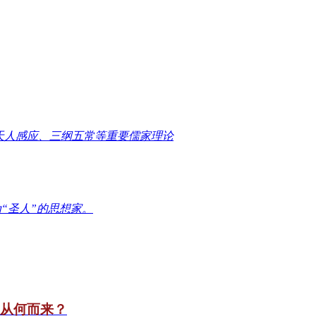
天人感应、三纲五常等重要儒家理论
“圣人”的思想家。
竟从何而来？