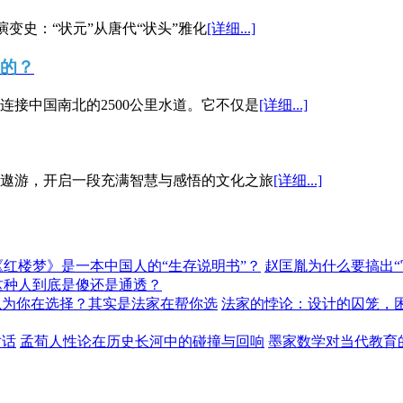
演变史：“状元”从唐代“状头”雅化
[详细...]
”的？
接中国南北的2500公里水道。它不仅是
[详细...]
遨游，开启一段充满智慧与感悟的文化之旅
[详细...]
《红楼梦》是一本中国人的“生存说明书”？
赵匡胤为什么要搞出
这种人到底是傻还是通透？
以为你在选择？其实是法家在帮你选
法家的悖论：设计的囚笼，
对话
孟荀人性论在历史长河中的碰撞与回响
墨家数学对当代教育