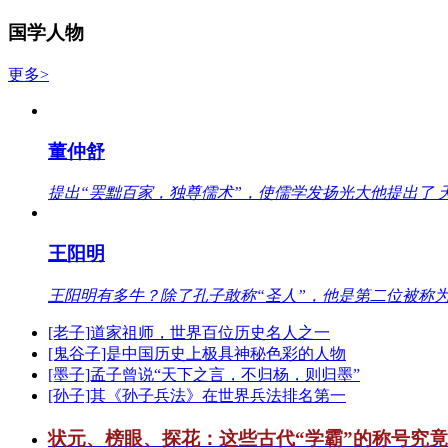
国学人物
更多>
董仲舒
提出“罢黜百家，独尊儒术”，使儒学发扬光大他提出了 
王阳明
王阳明有多牛？除了孔子敢称“圣人”，他是第二位被称为
[老子]道家祖师，世界百位历史名人之一
[鬼谷子]是中国历史上极具神秘色彩的人物
[墨子]孟子曾说“天下之言，不归杨，则归墨”
[孙子]其《孙子兵法》在世界兵法排名第一
状元、榜眼、探花：这些古代“学霸”的称号究