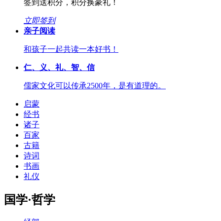
签到送积分，积分换豪礼！
立即签到
亲子阅读
和孩子一起共读一本好书！
仁、义、礼、智、信
儒家文化可以传承2500年，是有道理的。
启蒙
经书
诸子
百家
古籍
诗词
书画
礼仪
国学·哲学