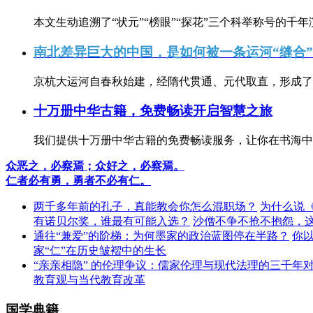
本文生动追溯了“状元”“榜眼”“探花”三个科举称号的千年
南北差异巨大的中国，是如何被一条运河“缝合
京杭大运河自春秋始建，经隋代贯通、元代取直，形成了连
十万册中华古籍，免费畅读开启智慧之旅
我们提供十万册中华古籍的免费畅读服务，让你在书海中
众恶之，必察焉；众好之，必察焉。
仁者必有勇，勇者不必有仁。
两千多年前的孔子，真能教会你怎么混职场？
为什么说
有诺贝尔奖，谁最有可能入选？
沙僧不争不抢不抱怨，
通往“兼爱”的阶梯：为何墨家的政治蓝图停在半路？
你
家“仁”在历史皱褶中的生长
“亲亲相隐” 的伦理争议：儒家伦理与现代法理的三千年
教育观与当代教育改革
国学典籍