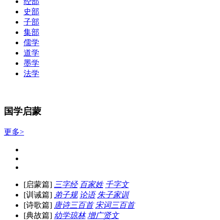
经部
史部
子部
集部
儒学
道学
墨学
法学
国学启蒙
更多>
[启蒙篇]
三字经
百家姓
千字文
[训诫篇]
弟子规
论语
朱子家训
[诗歌篇]
唐诗三百首
宋词三百首
[典故篇]
幼学琼林
增广贤文