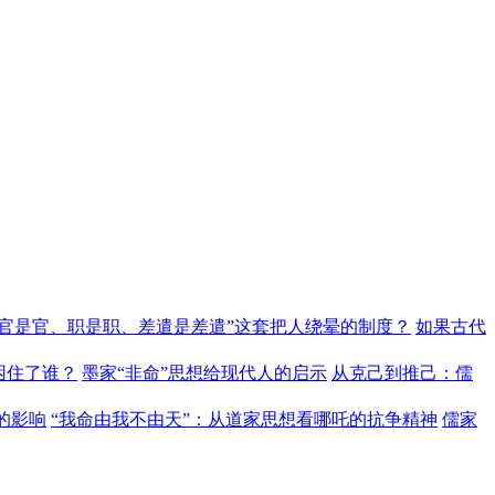
“官是官、职是职、差遣是差遣”这套把人绕晕的制度？
如果古代
困住了谁？
墨家“非命”思想给现代人的启示
从克己到推己：儒
的影响
“我命由我不由天”：从道家思想看哪吒的抗争精神
儒家