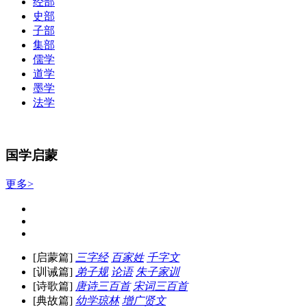
经部
史部
子部
集部
儒学
道学
墨学
法学
国学启蒙
更多>
[启蒙篇]
三字经
百家姓
千字文
[训诫篇]
弟子规
论语
朱子家训
[诗歌篇]
唐诗三百首
宋词三百首
[典故篇]
幼学琼林
增广贤文