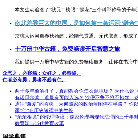
本文生动追溯了“状元”“榜眼”“探花”三个科举称号的千年
南北差异巨大的中国，是如何被一条运河“缝合
京杭大运河自春秋始建，经隋代贯通、元代取直，形成了连
十万册中华古籍，免费畅读开启智慧之旅
我们提供十万册中华古籍的免费畅读服务，让你在书海中
众恶之，必察焉；众好之，必察焉。
仁者必有勇，勇者不必有仁。
两千多年前的孔子，真能教会你怎么混职场？
为什么说
有诺贝尔奖，谁最有可能入选？
沙僧不争不抢不抱怨，
通往“兼爱”的阶梯：为何墨家的政治蓝图停在半路？
你
家“仁”在历史皱褶中的生长
“亲亲相隐” 的伦理争议：儒家伦理与现代法理的三千年
教育观与当代教育改革
国学典籍