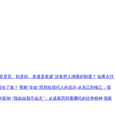
“官是官、职是职、差遣是差遣”这套把人绕晕的制度？
如果古代
困住了谁？
墨家“非命”思想给现代人的启示
从克己到推己：儒
的影响
“我命由我不由天”：从道家思想看哪吒的抗争精神
儒家