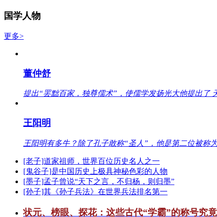
国学人物
更多>
董仲舒
提出“罢黜百家，独尊儒术”，使儒学发扬光大他提出了 
王阳明
王阳明有多牛？除了孔子敢称“圣人”，他是第二位被称为
[老子]道家祖师，世界百位历史名人之一
[鬼谷子]是中国历史上极具神秘色彩的人物
[墨子]孟子曾说“天下之言，不归杨，则归墨”
[孙子]其《孙子兵法》在世界兵法排名第一
状元、榜眼、探花：这些古代“学霸”的称号究