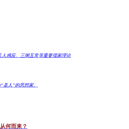
天人感应、三纲五常等重要儒家理论
“圣人”的思想家。
竟从何而来？