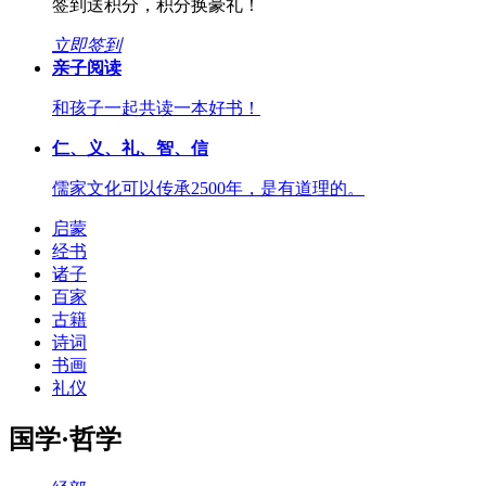
签到送积分，积分换豪礼！
立即签到
亲子阅读
和孩子一起共读一本好书！
仁、义、礼、智、信
儒家文化可以传承2500年，是有道理的。
启蒙
经书
诸子
百家
古籍
诗词
书画
礼仪
国学·哲学