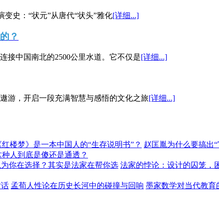
演变史：“状元”从唐代“状头”雅化
[详细...]
”的？
接中国南北的2500公里水道。它不仅是
[详细...]
遨游，开启一段充满智慧与感悟的文化之旅
[详细...]
《红楼梦》是一本中国人的“生存说明书”？
赵匡胤为什么要搞出
这种人到底是傻还是通透？
以为你在选择？其实是法家在帮你选
法家的悖论：设计的囚笼，
对话
孟荀人性论在历史长河中的碰撞与回响
墨家数学对当代教育