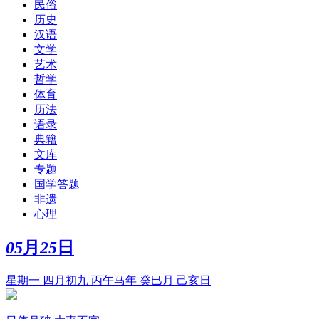
民俗
历史
汉语
文学
艺术
哲学
体育
历法
语录
典籍
文库
专题
国学答题
非遗
心理
05
月
25
日
星期一 四月初九 丙午马年 癸巳月 己亥日