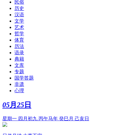
民俗
历史
汉语
文学
艺术
哲学
体育
历法
语录
典籍
文库
专题
国学答题
非遗
心理
05
月
25
日
星期一 四月初九 丙午马年 癸巳月 己亥日