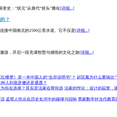
演变史：“状元”从唐代“状头”雅化
[详细...]
”的？
接中国南北的2500公里水道。它不仅是
[详细...]
遨游，开启一段充满智慧与感悟的文化之旅
[详细...]
《红楼梦》是一本中国人的“生存说明书”？
赵匡胤为什么要搞出
这种人到底是傻还是通透？
以为你在选择？其实是法家在帮你选
法家的悖论：设计的囚笼，
对话
孟荀人性论在历史长河中的碰撞与回响
墨家数学对当代教育