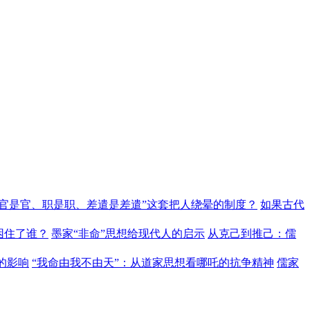
“官是官、职是职、差遣是差遣”这套把人绕晕的制度？
如果古代
困住了谁？
墨家“非命”思想给现代人的启示
从克己到推己：儒
的影响
“我命由我不由天”：从道家思想看哪吒的抗争精神
儒家