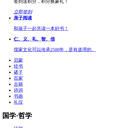
签到送积分，积分换豪礼！
立即签到
亲子阅读
和孩子一起共读一本好书！
仁、义、礼、智、信
儒家文化可以传承2500年，是有道理的。
启蒙
经书
诸子
百家
古籍
诗词
书画
礼仪
国学·哲学