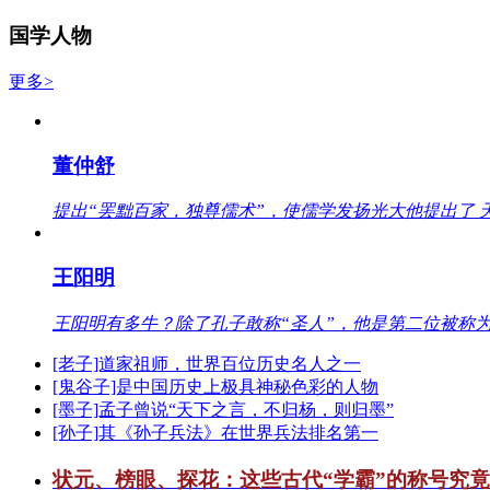
国学人物
更多>
董仲舒
提出“罢黜百家，独尊儒术”，使儒学发扬光大他提出了 
王阳明
王阳明有多牛？除了孔子敢称“圣人”，他是第二位被称为
[老子]道家祖师，世界百位历史名人之一
[鬼谷子]是中国历史上极具神秘色彩的人物
[墨子]孟子曾说“天下之言，不归杨，则归墨”
[孙子]其《孙子兵法》在世界兵法排名第一
状元、榜眼、探花：这些古代“学霸”的称号究