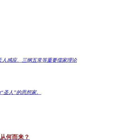
天人感应、三纲五常等重要儒家理论
“圣人”的思想家。
竟从何而来？