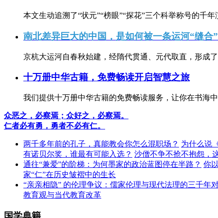
本文生动追溯了“状元”“榜眼”“探花”三个科举称号的千年
南北差异巨大的中国，是如何被一条运河“缝合
京杭大运河自春秋始建，经隋代贯通、元代取直，形成了连
十万册中华古籍，免费畅读开启智慧之旅
我们提供十万册中华古籍的免费畅读服务，让你在书海中
众恶之，必察焉；众好之，必察焉。
仁者必有勇，勇者不必有仁。
两千多年前的孔子，真能教会你怎么混职场？
为什么说
有诺贝尔奖，谁最有可能入选？
沙僧不争不抢不抱怨，
通往“兼爱”的阶梯：为何墨家的政治蓝图停在半路？
你
家“仁”在历史皱褶中的生长
“亲亲相隐” 的伦理争议：儒家伦理与现代法理的三千年
教育观与当代教育改革
国学典籍