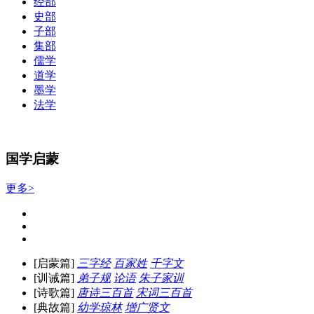
经部
史部
子部
集部
儒学
道学
墨学
法学
国学启蒙
更多>
[启蒙篇]
三字经
百家姓
千字文
[训诫篇]
弟子规
论语
朱子家训
[诗歌篇]
唐诗三百首
宋词三百首
[典故篇]
幼学琼林
增广贤文