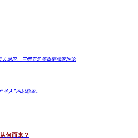
天人感应、三纲五常等重要儒家理论
“圣人”的思想家。
竟从何而来？