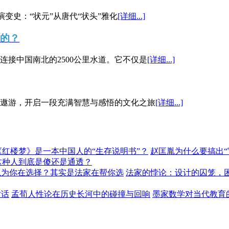
演变史：“状元”从唐代“状头”雅化
[详细...]
”的？
接中国南北的2500公里水道。它不仅是
[详细...]
遨游，开启一段充满智慧与感悟的文化之旅
[详细...]
《红楼梦》是一本中国人的“生存说明书”？
赵匡胤为什么要搞出
这种人到底是傻还是通透？
以为你在选择？其实是法家在帮你选
法家的悖论：设计的囚笼，
对话
孟荀人性论在历史长河中的碰撞与回响
墨家数学对当代教育