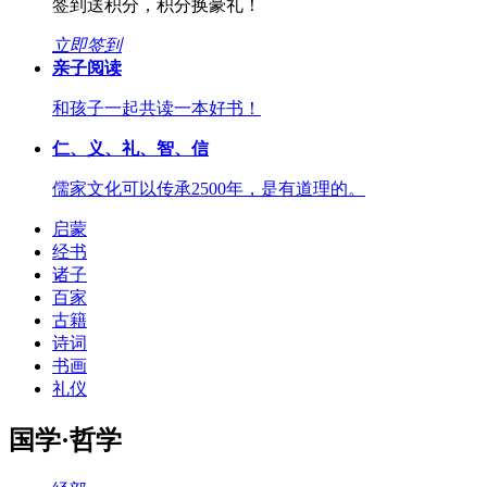
签到送积分，积分换豪礼！
立即签到
亲子阅读
和孩子一起共读一本好书！
仁、义、礼、智、信
儒家文化可以传承2500年，是有道理的。
启蒙
经书
诸子
百家
古籍
诗词
书画
礼仪
国学·哲学