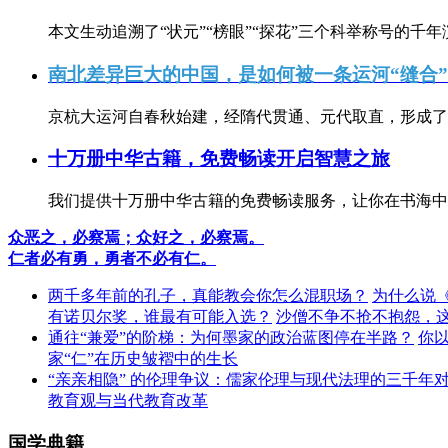
本文生动追溯了“状元”“榜眼”“探花”三个科举称号的千年
南北差异巨大的中国，是如何被一条运河“缝合
京杭大运河自春秋始建，经隋代贯通、元代取直，形成了连
十万册中华古籍，免费畅读开启智慧之旅
我们提供十万册中华古籍的免费畅读服务，让你在书海中
众恶之，必察焉；众好之，必察焉。
仁者必有勇，勇者不必有仁。
两千多年前的孔子，真能教会你怎么混职场？
为什么说
有诺贝尔奖，谁最有可能入选？
沙僧不争不抢不抱怨，
通往“兼爱”的阶梯：为何墨家的政治蓝图停在半路？
你
家“仁”在历史皱褶中的生长
“亲亲相隐” 的伦理争议：儒家伦理与现代法理的三千年
教育观与当代教育改革
国学典籍