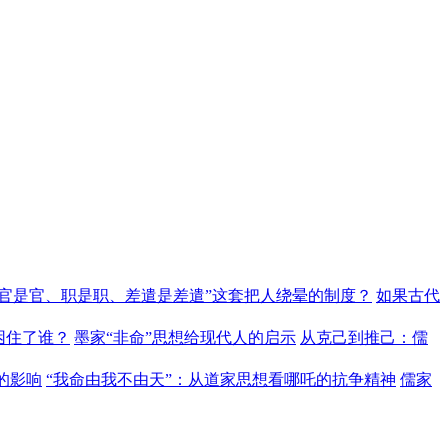
“官是官、职是职、差遣是差遣”这套把人绕晕的制度？
如果古代
困住了谁？
墨家“非命”思想给现代人的启示
从克己到推己：儒
的影响
“我命由我不由天”：从道家思想看哪吒的抗争精神
儒家