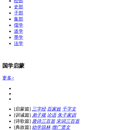
经部
史部
子部
集部
儒学
道学
墨学
法学
国学启蒙
更多>
[启蒙篇]
三字经
百家姓
千字文
[训诫篇]
弟子规
论语
朱子家训
[诗歌篇]
唐诗三百首
宋词三百首
[典故篇]
幼学琼林
增广贤文