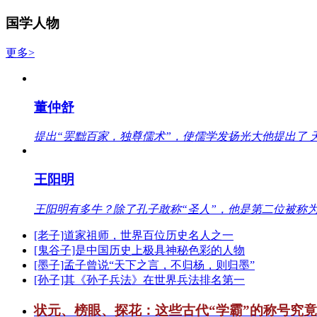
国学人物
更多>
董仲舒
提出“罢黜百家，独尊儒术”，使儒学发扬光大他提出了 
王阳明
王阳明有多牛？除了孔子敢称“圣人”，他是第二位被称为
[老子]道家祖师，世界百位历史名人之一
[鬼谷子]是中国历史上极具神秘色彩的人物
[墨子]孟子曾说“天下之言，不归杨，则归墨”
[孙子]其《孙子兵法》在世界兵法排名第一
状元、榜眼、探花：这些古代“学霸”的称号究