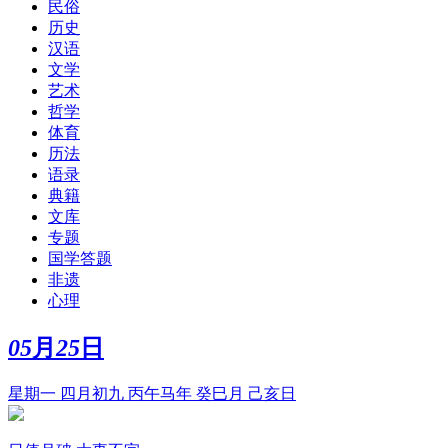
民俗
历史
汉语
文学
艺术
哲学
体育
历法
语录
典籍
文库
专题
国学答题
非遗
心理
05
月
25
日
星期一 四月初九 丙午马年 癸巳月 己亥日