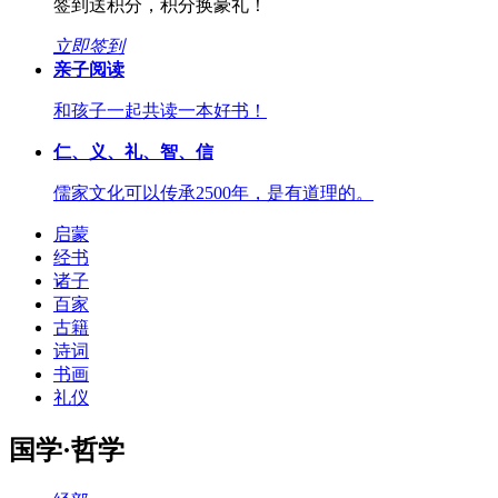
签到送积分，积分换豪礼！
立即签到
亲子阅读
和孩子一起共读一本好书！
仁、义、礼、智、信
儒家文化可以传承2500年，是有道理的。
启蒙
经书
诸子
百家
古籍
诗词
书画
礼仪
国学·哲学