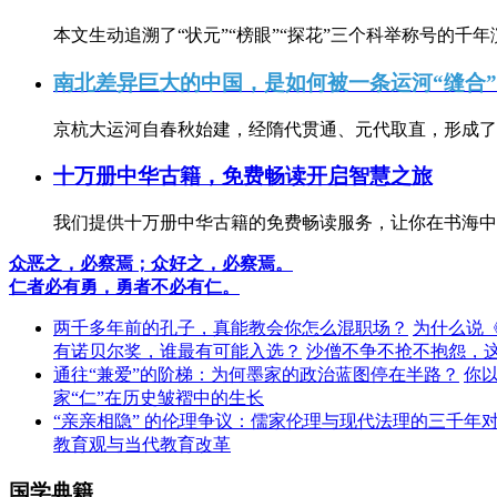
本文生动追溯了“状元”“榜眼”“探花”三个科举称号的千年
南北差异巨大的中国，是如何被一条运河“缝合
京杭大运河自春秋始建，经隋代贯通、元代取直，形成了连
十万册中华古籍，免费畅读开启智慧之旅
我们提供十万册中华古籍的免费畅读服务，让你在书海中
众恶之，必察焉；众好之，必察焉。
仁者必有勇，勇者不必有仁。
两千多年前的孔子，真能教会你怎么混职场？
为什么说
有诺贝尔奖，谁最有可能入选？
沙僧不争不抢不抱怨，
通往“兼爱”的阶梯：为何墨家的政治蓝图停在半路？
你
家“仁”在历史皱褶中的生长
“亲亲相隐” 的伦理争议：儒家伦理与现代法理的三千年
教育观与当代教育改革
国学典籍