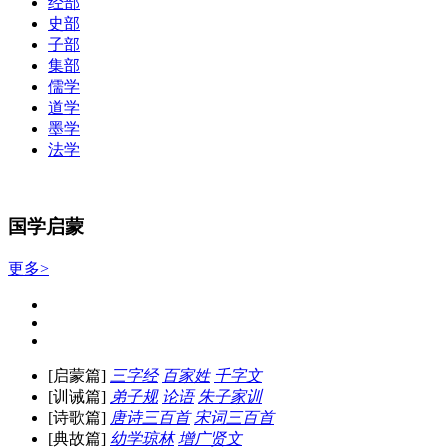
经部
史部
子部
集部
儒学
道学
墨学
法学
国学启蒙
更多>
[启蒙篇]
三字经
百家姓
千字文
[训诫篇]
弟子规
论语
朱子家训
[诗歌篇]
唐诗三百首
宋词三百首
[典故篇]
幼学琼林
增广贤文