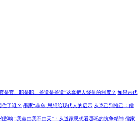
“官是官、职是职、差遣是差遣”这套把人绕晕的制度？
如果古代
困住了谁？
墨家“非命”思想给现代人的启示
从克己到推己：儒
的影响
“我命由我不由天”：从道家思想看哪吒的抗争精神
儒家