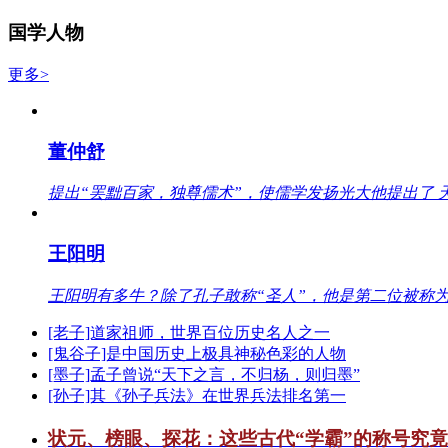
国学人物
更多>
董仲舒
提出“罢黜百家，独尊儒术”，使儒学发扬光大他提出了 
王阳明
王阳明有多牛？除了孔子敢称“圣人”，他是第二位被称为
[老子]道家祖师，世界百位历史名人之一
[鬼谷子]是中国历史上极具神秘色彩的人物
[墨子]孟子曾说“天下之言，不归杨，则归墨”
[孙子]其《孙子兵法》在世界兵法排名第一
状元、榜眼、探花：这些古代“学霸”的称号究