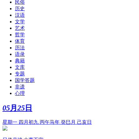
民俗
历史
汉语
文学
艺术
哲学
体育
历法
语录
典籍
文库
专题
国学答题
非遗
心理
05
月
25
日
星期一 四月初九 丙午马年 癸巳月 己亥日