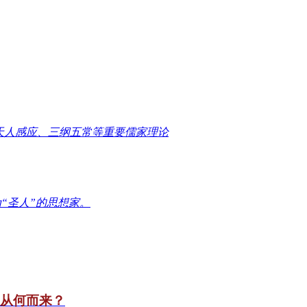
天人感应、三纲五常等重要儒家理论
“圣人”的思想家。
竟从何而来？