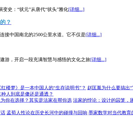
演变史：“状元”从唐代“状头”雅化
[详细...]
”的？
接中国南北的2500公里水道。它不仅是
[详细...]
遨游，开启一段充满智慧与感悟的文化之旅
[详细...]
《红楼梦》是一本中国人的“生存说明书”？
赵匡胤为什么要搞出
这种人到底是傻还是通透？
以为你在选择？其实是法家在帮你选
法家的悖论：设计的囚笼，
对话
孟荀人性论在历史长河中的碰撞与回响
墨家数学对当代教育