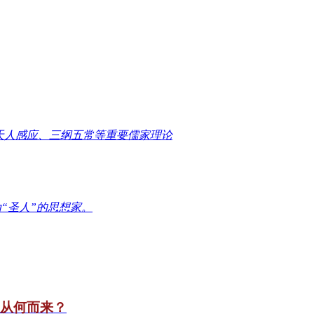
天人感应、三纲五常等重要儒家理论
“圣人”的思想家。
竟从何而来？