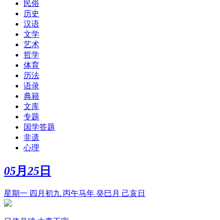
民俗
历史
汉语
文学
艺术
哲学
体育
历法
语录
典籍
文库
专题
国学答题
非遗
心理
05
月
25
日
星期一 四月初九 丙午马年 癸巳月 己亥日