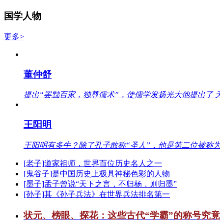
国学人物
更多>
董仲舒
提出“罢黜百家，独尊儒术”，使儒学发扬光大他提出了 
王阳明
王阳明有多牛？除了孔子敢称“圣人”，他是第二位被称为
[老子]道家祖师，世界百位历史名人之一
[鬼谷子]是中国历史上极具神秘色彩的人物
[墨子]孟子曾说“天下之言，不归杨，则归墨”
[孙子]其《孙子兵法》在世界兵法排名第一
状元、榜眼、探花：这些古代“学霸”的称号究