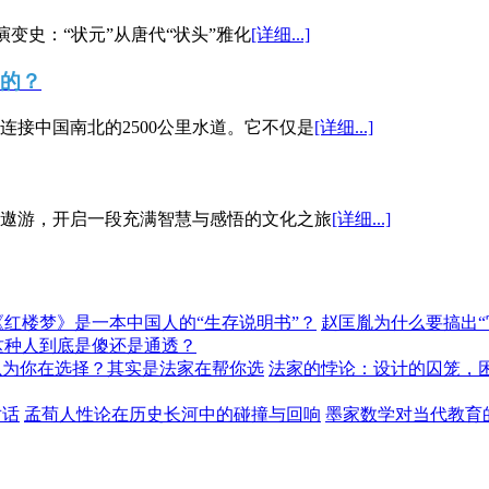
演变史：“状元”从唐代“状头”雅化
[详细...]
”的？
接中国南北的2500公里水道。它不仅是
[详细...]
遨游，开启一段充满智慧与感悟的文化之旅
[详细...]
《红楼梦》是一本中国人的“生存说明书”？
赵匡胤为什么要搞出
这种人到底是傻还是通透？
以为你在选择？其实是法家在帮你选
法家的悖论：设计的囚笼，
对话
孟荀人性论在历史长河中的碰撞与回响
墨家数学对当代教育