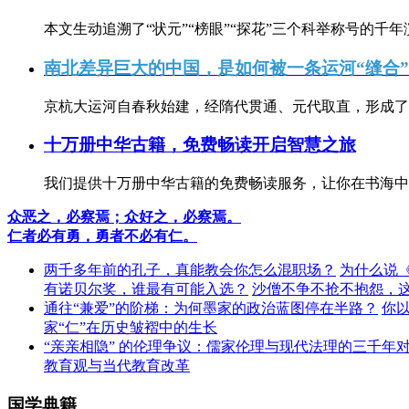
本文生动追溯了“状元”“榜眼”“探花”三个科举称号的千年
南北差异巨大的中国，是如何被一条运河“缝合
京杭大运河自春秋始建，经隋代贯通、元代取直，形成了连
十万册中华古籍，免费畅读开启智慧之旅
我们提供十万册中华古籍的免费畅读服务，让你在书海中
众恶之，必察焉；众好之，必察焉。
仁者必有勇，勇者不必有仁。
两千多年前的孔子，真能教会你怎么混职场？
为什么说
有诺贝尔奖，谁最有可能入选？
沙僧不争不抢不抱怨，
通往“兼爱”的阶梯：为何墨家的政治蓝图停在半路？
你
家“仁”在历史皱褶中的生长
“亲亲相隐” 的伦理争议：儒家伦理与现代法理的三千年
教育观与当代教育改革
国学典籍