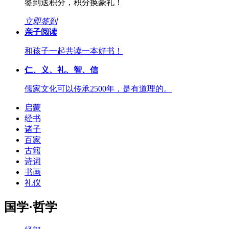
签到送积分，积分换豪礼！
立即签到
亲子阅读
和孩子一起共读一本好书！
仁、义、礼、智、信
儒家文化可以传承2500年，是有道理的。
启蒙
经书
诸子
百家
古籍
诗词
书画
礼仪
国学·哲学