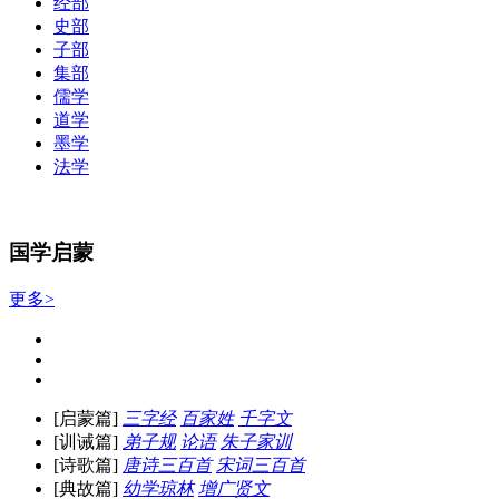
经部
史部
子部
集部
儒学
道学
墨学
法学
国学启蒙
更多>
[启蒙篇]
三字经
百家姓
千字文
[训诫篇]
弟子规
论语
朱子家训
[诗歌篇]
唐诗三百首
宋词三百首
[典故篇]
幼学琼林
增广贤文