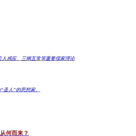
天人感应、三纲五常等重要儒家理论
“圣人”的思想家。
竟从何而来？