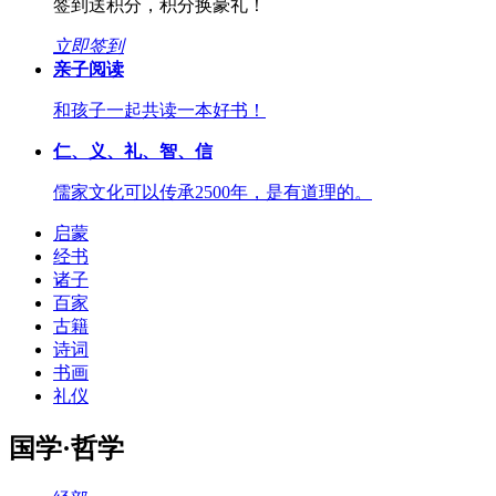
签到送积分，积分换豪礼！
立即签到
亲子阅读
和孩子一起共读一本好书！
仁、义、礼、智、信
儒家文化可以传承2500年，是有道理的。
启蒙
经书
诸子
百家
古籍
诗词
书画
礼仪
国学·哲学