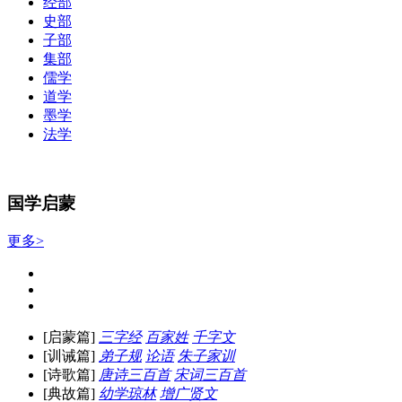
经部
史部
子部
集部
儒学
道学
墨学
法学
国学启蒙
更多>
[启蒙篇]
三字经
百家姓
千字文
[训诫篇]
弟子规
论语
朱子家训
[诗歌篇]
唐诗三百首
宋词三百首
[典故篇]
幼学琼林
增广贤文