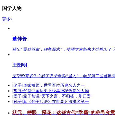
国学人物
更多>
董仲舒
提出“罢黜百家，独尊儒术”，使儒学发扬光大他提出了 
王阳明
王阳明有多牛？除了孔子敢称“圣人”，他是第二位被称为
[老子]道家祖师，世界百位历史名人之一
[鬼谷子]是中国历史上极具神秘色彩的人物
[墨子]孟子曾说“天下之言，不归杨，则归墨”
[孙子]其《孙子兵法》在世界兵法排名第一
状元、榜眼、探花：这些古代“学霸”的称号究