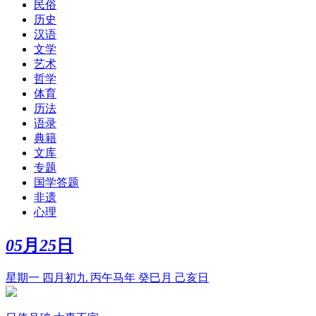
民俗
历史
汉语
文学
艺术
哲学
体育
历法
语录
典籍
文库
专题
国学答题
非遗
心理
05
月
25
日
星期一 四月初九 丙午马年 癸巳月 己亥日