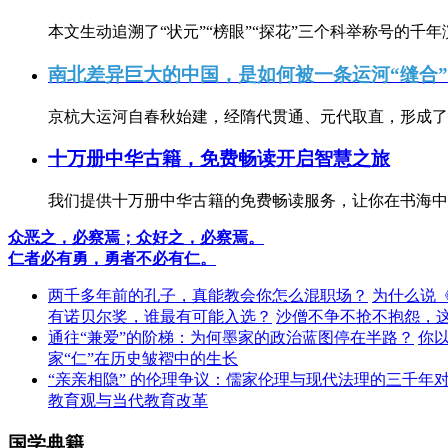
本文生动追溯了“状元”“榜眼”“探花”三个科举称号的千年
南北差异巨大的中国，是如何被一条运河“缝合
京杭大运河自春秋始建，经隋代贯通、元代取直，形成了连
十万册中华古籍，免费畅读开启智慧之旅
我们提供十万册中华古籍的免费畅读服务，让你在书海中
众恶之，必察焉；众好之，必察焉。
仁者必有勇，勇者不必有仁。
两千多年前的孔子，真能教会你怎么混职场？
为什么说
有诺贝尔奖，谁最有可能入选？
沙僧不争不抢不抱怨，
通往“兼爱”的阶梯：为何墨家的政治蓝图停在半路？
你
家“仁”在历史皱褶中的生长
“亲亲相隐” 的伦理争议：儒家伦理与现代法理的三千年
教育观与当代教育改革
国学典籍