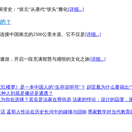
演变史：“状元”从唐代“状头”雅化
[详细...]
”的？
接中国南北的2500公里水道。它不仅是
[详细...]
遨游，开启一段充满智慧与感悟的文化之旅
[详细...]
《红楼梦》是一本中国人的“生存说明书”？
赵匡胤为什么要搞出
这种人到底是傻还是通透？
以为你在选择？其实是法家在帮你选
法家的悖论：设计的囚笼，
对话
孟荀人性论在历史长河中的碰撞与回响
墨家数学对当代教育