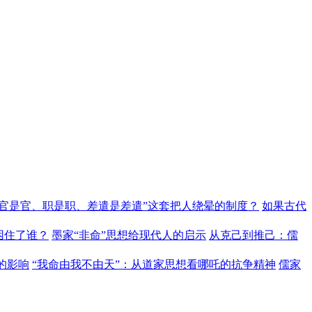
“官是官、职是职、差遣是差遣”这套把人绕晕的制度？
如果古代
困住了谁？
墨家“非命”思想给现代人的启示
从克己到推己：儒
的影响
“我命由我不由天”：从道家思想看哪吒的抗争精神
儒家