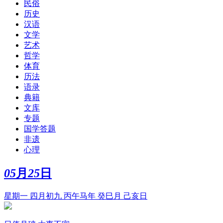
民俗
历史
汉语
文学
艺术
哲学
体育
历法
语录
典籍
文库
专题
国学答题
非遗
心理
05
月
25
日
星期一 四月初九 丙午马年 癸巳月 己亥日