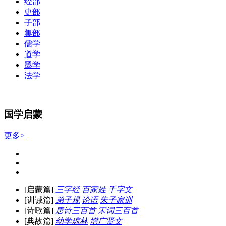
经部
史部
子部
集部
儒学
道学
墨学
法学
国学启蒙
更多>
[启蒙篇]
三字经
百家姓
千字文
[训诫篇]
弟子规
论语
朱子家训
[诗歌篇]
唐诗三百首
宋词三百首
[典故篇]
幼学琼林
增广贤文