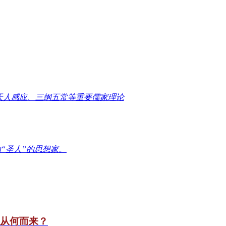
天人感应、三纲五常等重要儒家理论
“圣人”的思想家。
竟从何而来？