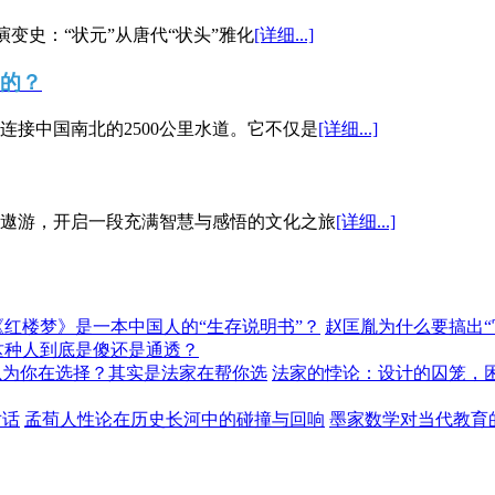
演变史：“状元”从唐代“状头”雅化
[详细...]
”的？
接中国南北的2500公里水道。它不仅是
[详细...]
遨游，开启一段充满智慧与感悟的文化之旅
[详细...]
《红楼梦》是一本中国人的“生存说明书”？
赵匡胤为什么要搞出
这种人到底是傻还是通透？
以为你在选择？其实是法家在帮你选
法家的悖论：设计的囚笼，
对话
孟荀人性论在历史长河中的碰撞与回响
墨家数学对当代教育