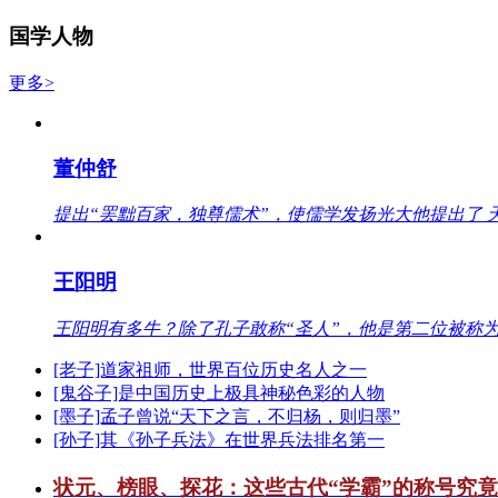
国学人物
更多>
董仲舒
提出“罢黜百家，独尊儒术”，使儒学发扬光大他提出了 
王阳明
王阳明有多牛？除了孔子敢称“圣人”，他是第二位被称为
[老子]道家祖师，世界百位历史名人之一
[鬼谷子]是中国历史上极具神秘色彩的人物
[墨子]孟子曾说“天下之言，不归杨，则归墨”
[孙子]其《孙子兵法》在世界兵法排名第一
状元、榜眼、探花：这些古代“学霸”的称号究