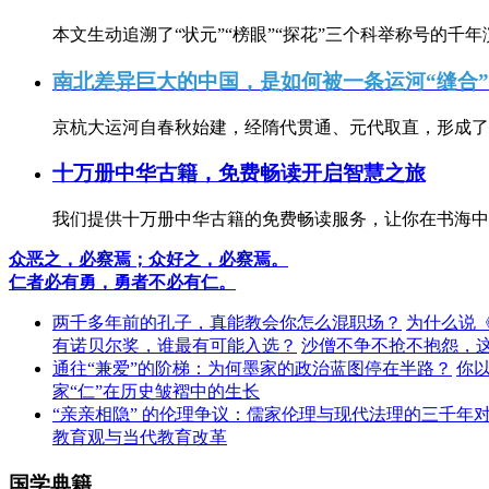
本文生动追溯了“状元”“榜眼”“探花”三个科举称号的千年
南北差异巨大的中国，是如何被一条运河“缝合
京杭大运河自春秋始建，经隋代贯通、元代取直，形成了连
十万册中华古籍，免费畅读开启智慧之旅
我们提供十万册中华古籍的免费畅读服务，让你在书海中
众恶之，必察焉；众好之，必察焉。
仁者必有勇，勇者不必有仁。
两千多年前的孔子，真能教会你怎么混职场？
为什么说
有诺贝尔奖，谁最有可能入选？
沙僧不争不抢不抱怨，
通往“兼爱”的阶梯：为何墨家的政治蓝图停在半路？
你
家“仁”在历史皱褶中的生长
“亲亲相隐” 的伦理争议：儒家伦理与现代法理的三千年
教育观与当代教育改革
国学典籍