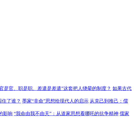
“官是官、职是职、差遣是差遣”这套把人绕晕的制度？
如果古代
困住了谁？
墨家“非命”思想给现代人的启示
从克己到推己：儒
的影响
“我命由我不由天”：从道家思想看哪吒的抗争精神
儒家