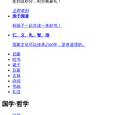
签到送积分，积分换豪礼！
立即签到
亲子阅读
和孩子一起共读一本好书！
仁、义、礼、智、信
儒家文化可以传承2500年，是有道理的。
启蒙
经书
诸子
百家
古籍
诗词
书画
礼仪
国学·哲学