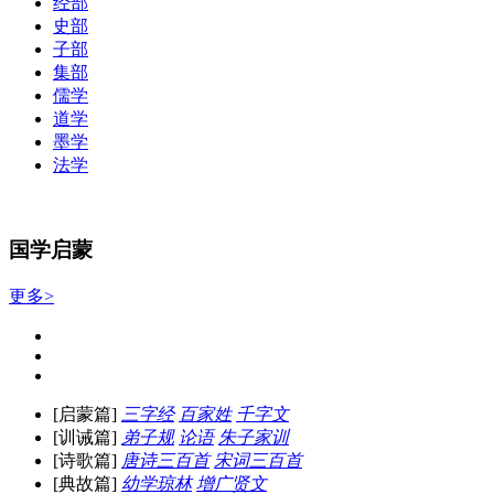
经部
史部
子部
集部
儒学
道学
墨学
法学
国学启蒙
更多>
[启蒙篇]
三字经
百家姓
千字文
[训诫篇]
弟子规
论语
朱子家训
[诗歌篇]
唐诗三百首
宋词三百首
[典故篇]
幼学琼林
增广贤文