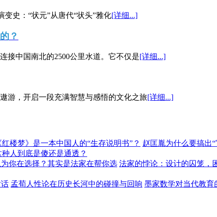
演变史：“状元”从唐代“状头”雅化
[详细...]
”的？
接中国南北的2500公里水道。它不仅是
[详细...]
遨游，开启一段充满智慧与感悟的文化之旅
[详细...]
《红楼梦》是一本中国人的“生存说明书”？
赵匡胤为什么要搞出
这种人到底是傻还是通透？
以为你在选择？其实是法家在帮你选
法家的悖论：设计的囚笼，
对话
孟荀人性论在历史长河中的碰撞与回响
墨家数学对当代教育