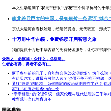
本文生动追溯了“状元”“榜眼”“探花”三个科举称号的千年
南北差异巨大的中国，是如何被一条运河“缝合
京杭大运河自春秋始建，经隋代贯通、元代取直，形成了连
十万册中华古籍，免费畅读开启智慧之旅
我们提供十万册中华古籍的免费畅读服务，让你在书海中
众恶之，必察焉；众好之，必察焉。
仁者必有勇，勇者不必有仁。
两千多年前的孔子，真能教会你怎么混职场？
为什么说
有诺贝尔奖，谁最有可能入选？
沙僧不争不抢不抱怨，
通往“兼爱”的阶梯：为何墨家的政治蓝图停在半路？
你
家“仁”在历史皱褶中的生长
“亲亲相隐” 的伦理争议：儒家伦理与现代法理的三千年
教育观与当代教育改革
国学典籍