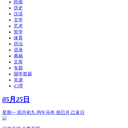
民俗
历史
汉语
文学
艺术
哲学
体育
历法
语录
典籍
文库
专题
国学答题
非遗
心理
05
月
25
日
星期一 四月初九 丙午马年 癸巳月 己亥日