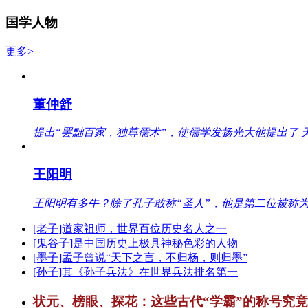
国学人物
更多>
董仲舒
提出“罢黜百家，独尊儒术”，使儒学发扬光大他提出了 
王阳明
王阳明有多牛？除了孔子敢称“圣人”，他是第二位被称为
[老子]道家祖师，世界百位历史名人之一
[鬼谷子]是中国历史上极具神秘色彩的人物
[墨子]孟子曾说“天下之言，不归杨，则归墨”
[孙子]其《孙子兵法》在世界兵法排名第一
状元、榜眼、探花：这些古代“学霸”的称号究