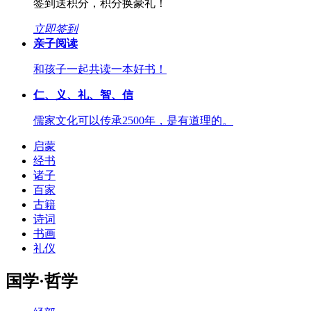
签到送积分，积分换豪礼！
立即签到
亲子阅读
和孩子一起共读一本好书！
仁、义、礼、智、信
儒家文化可以传承2500年，是有道理的。
启蒙
经书
诸子
百家
古籍
诗词
书画
礼仪
国学·哲学