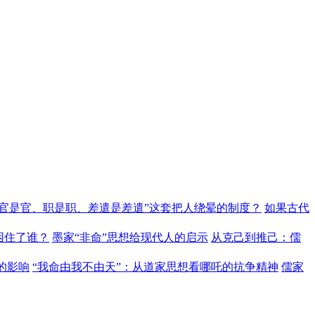
“官是官、职是职、差遣是差遣”这套把人绕晕的制度？
如果古代
困住了谁？
墨家“非命”思想给现代人的启示
从克己到推己：儒
的影响
“我命由我不由天”：从道家思想看哪吒的抗争精神
儒家