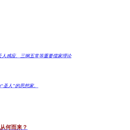
天人感应、三纲五常等重要儒家理论
“圣人”的思想家。
竟从何而来？