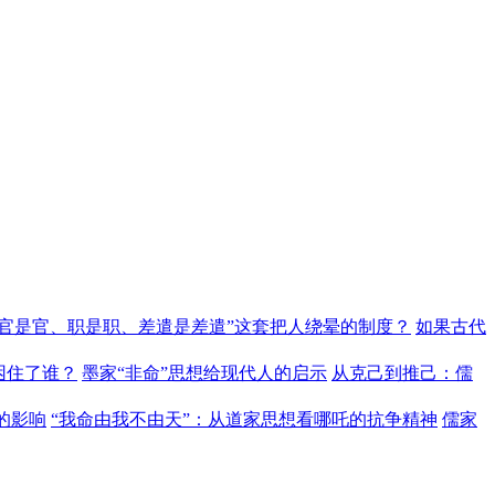
“官是官、职是职、差遣是差遣”这套把人绕晕的制度？
如果古代
困住了谁？
墨家“非命”思想给现代人的启示
从克己到推己：儒
的影响
“我命由我不由天”：从道家思想看哪吒的抗争精神
儒家