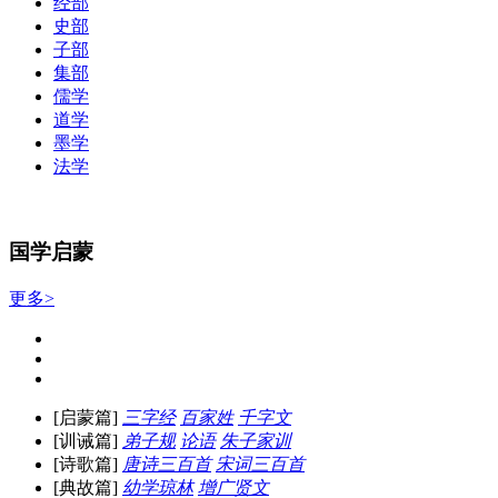
经部
史部
子部
集部
儒学
道学
墨学
法学
国学启蒙
更多>
[启蒙篇]
三字经
百家姓
千字文
[训诫篇]
弟子规
论语
朱子家训
[诗歌篇]
唐诗三百首
宋词三百首
[典故篇]
幼学琼林
增广贤文