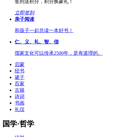
签到送积分，积分换豪礼！
立即签到
亲子阅读
和孩子一起共读一本好书！
仁、义、礼、智、信
儒家文化可以传承2500年，是有道理的。
启蒙
经书
诸子
百家
古籍
诗词
书画
礼仪
国学·哲学