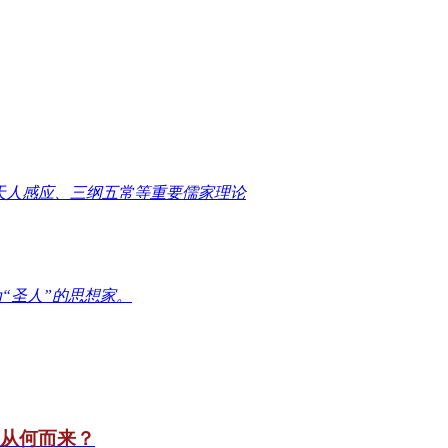
天人感应、三纲五常等重要儒家理论
“圣人”的思想家。
竟从何而来？