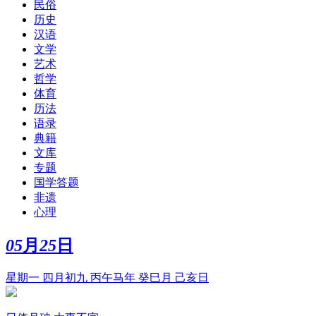
民俗
历史
汉语
文学
艺术
哲学
体育
历法
语录
典籍
文库
专题
国学答题
非遗
心理
05
月
25
日
星期一 四月初九 丙午马年 癸巳月 己亥日