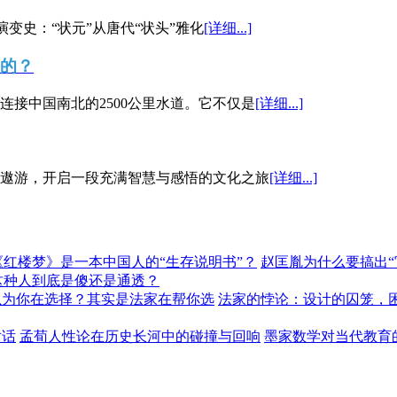
演变史：“状元”从唐代“状头”雅化
[详细...]
”的？
接中国南北的2500公里水道。它不仅是
[详细...]
遨游，开启一段充满智慧与感悟的文化之旅
[详细...]
《红楼梦》是一本中国人的“生存说明书”？
赵匡胤为什么要搞出
这种人到底是傻还是通透？
以为你在选择？其实是法家在帮你选
法家的悖论：设计的囚笼，
对话
孟荀人性论在历史长河中的碰撞与回响
墨家数学对当代教育