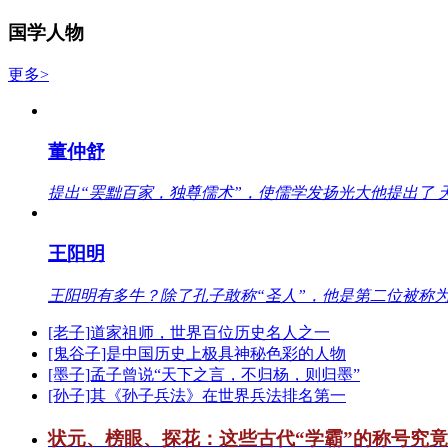
国学人物
更多>
董仲舒
提出“罢黜百家，独尊儒术”，使儒学发扬光大他提出了 
王阳明
王阳明有多牛？除了孔子敢称“圣人”，他是第二位被称为
[老子]道家祖师，世界百位历史名人之一
[鬼谷子]是中国历史上极具神秘色彩的人物
[墨子]孟子曾说“天下之言，不归杨，则归墨”
[孙子]其《孙子兵法》在世界兵法排名第一
状元、榜眼、探花：这些古代“学霸”的称号究