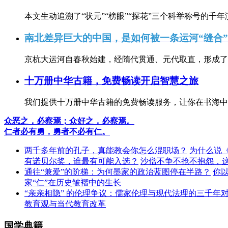
本文生动追溯了“状元”“榜眼”“探花”三个科举称号的千年
南北差异巨大的中国，是如何被一条运河“缝合
京杭大运河自春秋始建，经隋代贯通、元代取直，形成了连
十万册中华古籍，免费畅读开启智慧之旅
我们提供十万册中华古籍的免费畅读服务，让你在书海中
众恶之，必察焉；众好之，必察焉。
仁者必有勇，勇者不必有仁。
两千多年前的孔子，真能教会你怎么混职场？
为什么说
有诺贝尔奖，谁最有可能入选？
沙僧不争不抢不抱怨，
通往“兼爱”的阶梯：为何墨家的政治蓝图停在半路？
你
家“仁”在历史皱褶中的生长
“亲亲相隐” 的伦理争议：儒家伦理与现代法理的三千年
教育观与当代教育改革
国学典籍