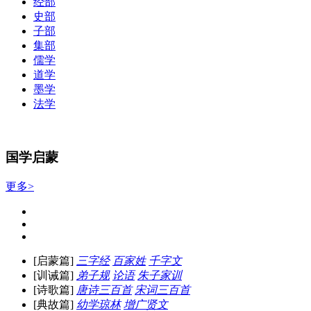
经部
史部
子部
集部
儒学
道学
墨学
法学
国学启蒙
更多>
[启蒙篇]
三字经
百家姓
千字文
[训诫篇]
弟子规
论语
朱子家训
[诗歌篇]
唐诗三百首
宋词三百首
[典故篇]
幼学琼林
增广贤文