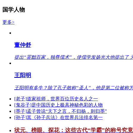
国学人物
更多>
董仲舒
提出“罢黜百家，独尊儒术”，使儒学发扬光大他提出了 
王阳明
王阳明有多牛？除了孔子敢称“圣人”，他是第二位被称为
[老子]道家祖师，世界百位历史名人之一
[鬼谷子]是中国历史上极具神秘色彩的人物
[墨子]孟子曾说“天下之言，不归杨，则归墨”
[孙子]其《孙子兵法》在世界兵法排名第一
状元、榜眼、探花：这些古代“学霸”的称号究