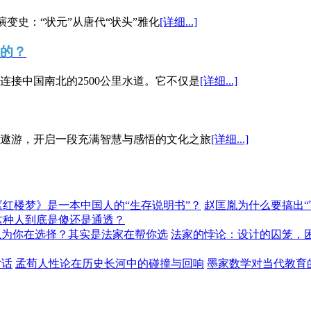
演变史：“状元”从唐代“状头”雅化
[详细...]
”的？
接中国南北的2500公里水道。它不仅是
[详细...]
遨游，开启一段充满智慧与感悟的文化之旅
[详细...]
《红楼梦》是一本中国人的“生存说明书”？
赵匡胤为什么要搞出
这种人到底是傻还是通透？
以为你在选择？其实是法家在帮你选
法家的悖论：设计的囚笼，
对话
孟荀人性论在历史长河中的碰撞与回响
墨家数学对当代教育