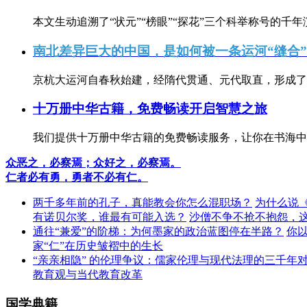
本文生动追溯了“状元”“榜眼”“探花”三个科举称号的千年
南北差异巨大的中国，是如何被一条运河“缝合
京杭大运河自春秋始建，经隋代贯通、元代取直，形成了连
十万册中华古籍，免费畅读开启智慧之旅
我们提供十万册中华古籍的免费畅读服务，让你在书海中
众恶之，必察焉；众好之，必察焉。
仁者必有勇，勇者不必有仁。
两千多年前的孔子，真能教会你怎么混职场？
为什么说
有诺贝尔奖，谁最有可能入选？
沙僧不争不抢不抱怨，
通往“兼爱”的阶梯：为何墨家的政治蓝图停在半路？
你
家“仁”在历史皱褶中的生长
“亲亲相隐” 的伦理争议：儒家伦理与现代法理的三千年
教育观与当代教育改革
国学典籍