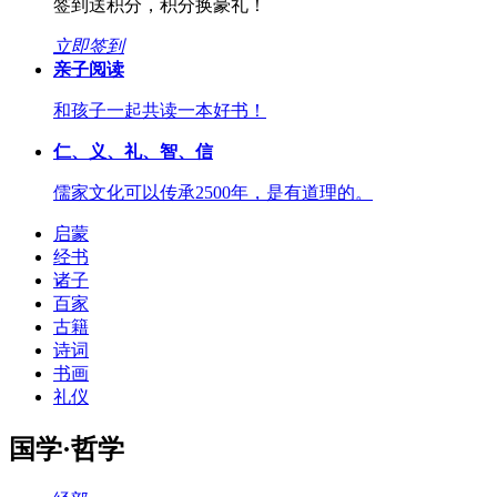
签到送积分，积分换豪礼！
立即签到
亲子阅读
和孩子一起共读一本好书！
仁、义、礼、智、信
儒家文化可以传承2500年，是有道理的。
启蒙
经书
诸子
百家
古籍
诗词
书画
礼仪
国学·哲学