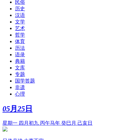
民俗
历史
汉语
文学
艺术
哲学
体育
历法
语录
典籍
文库
专题
国学答题
非遗
心理
05
月
25
日
星期一 四月初九 丙午马年 癸巳月 己亥日