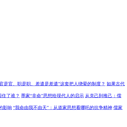
“官是官、职是职、差遣是差遣”这套把人绕晕的制度？
如果古代
困住了谁？
墨家“非命”思想给现代人的启示
从克己到推己：儒
的影响
“我命由我不由天”：从道家思想看哪吒的抗争精神
儒家