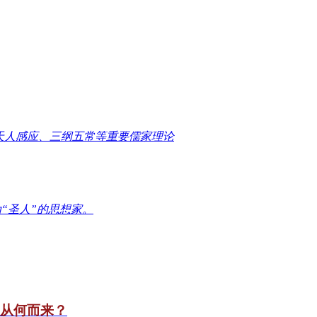
天人感应、三纲五常等重要儒家理论
“圣人”的思想家。
竟从何而来？