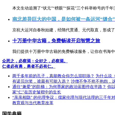
本文生动追溯了“状元”“榜眼”“探花”三个科举称号的千年
南北差异巨大的中国，是如何被一条运河“缝合
京杭大运河自春秋始建，经隋代贯通、元代取直，形成了连
十万册中华古籍，免费畅读开启智慧之旅
我们提供十万册中华古籍的免费畅读服务，让你在书海中
众恶之，必察焉；众好之，必察焉。
仁者必有勇，勇者不必有仁。
两千多年前的孔子，真能教会你怎么混职场？
为什么说
有诺贝尔奖，谁最有可能入选？
沙僧不争不抢不抱怨，
通往“兼爱”的阶梯：为何墨家的政治蓝图停在半路？
你
家“仁”在历史皱褶中的生长
“亲亲相隐” 的伦理争议：儒家伦理与现代法理的三千年
教育观与当代教育改革
国学典籍