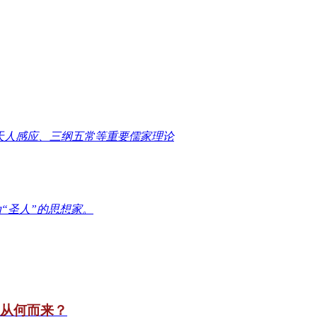
天人感应、三纲五常等重要儒家理论
“圣人”的思想家。
竟从何而来？