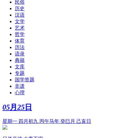
民俗
历史
汉语
文学
艺术
哲学
体育
历法
语录
典籍
文库
专题
国学答题
非遗
心理
05
月
25
日
星期一 四月初九 丙午马年 癸巳月 己亥日