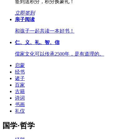
签到送积分，积分换豪礼！
立即签到
亲子阅读
和孩子一起共读一本好书！
仁、义、礼、智、信
儒家文化可以传承2500年，是有道理的。
启蒙
经书
诸子
百家
古籍
诗词
书画
礼仪
国学·哲学