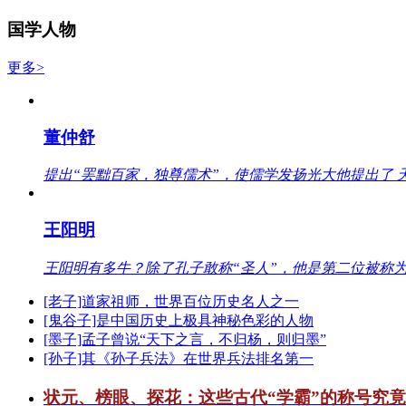
国学人物
更多>
董仲舒
提出“罢黜百家，独尊儒术”，使儒学发扬光大他提出了 
王阳明
王阳明有多牛？除了孔子敢称“圣人”，他是第二位被称为
[老子]道家祖师，世界百位历史名人之一
[鬼谷子]是中国历史上极具神秘色彩的人物
[墨子]孟子曾说“天下之言，不归杨，则归墨”
[孙子]其《孙子兵法》在世界兵法排名第一
状元、榜眼、探花：这些古代“学霸”的称号究