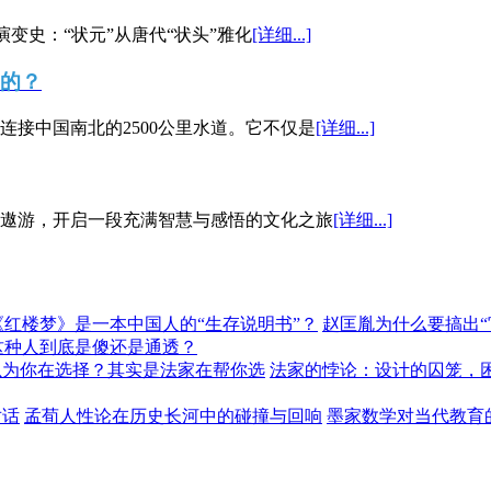
演变史：“状元”从唐代“状头”雅化
[详细...]
”的？
接中国南北的2500公里水道。它不仅是
[详细...]
遨游，开启一段充满智慧与感悟的文化之旅
[详细...]
《红楼梦》是一本中国人的“生存说明书”？
赵匡胤为什么要搞出
这种人到底是傻还是通透？
以为你在选择？其实是法家在帮你选
法家的悖论：设计的囚笼，
对话
孟荀人性论在历史长河中的碰撞与回响
墨家数学对当代教育