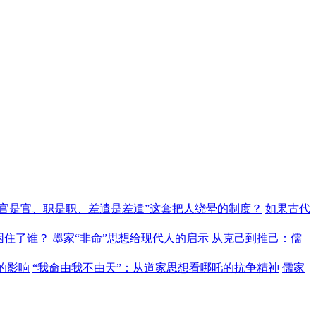
“官是官、职是职、差遣是差遣”这套把人绕晕的制度？
如果古代
困住了谁？
墨家“非命”思想给现代人的启示
从克己到推己：儒
的影响
“我命由我不由天”：从道家思想看哪吒的抗争精神
儒家