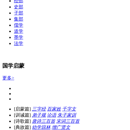
经部
史部
子部
集部
儒学
道学
墨学
法学
国学启蒙
更多>
[启蒙篇]
三字经
百家姓
千字文
[训诫篇]
弟子规
论语
朱子家训
[诗歌篇]
唐诗三百首
宋词三百首
[典故篇]
幼学琼林
增广贤文