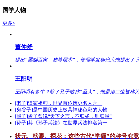
国学人物
更多>
董仲舒
提出“罢黜百家，独尊儒术”，使儒学发扬光大他提出了 
王阳明
王阳明有多牛？除了孔子敢称“圣人”，他是第二位被称为
[老子]道家祖师，世界百位历史名人之一
[鬼谷子]是中国历史上极具神秘色彩的人物
[墨子]孟子曾说“天下之言，不归杨，则归墨”
[孙子]其《孙子兵法》在世界兵法排名第一
状元、榜眼、探花：这些古代“学霸”的称号究