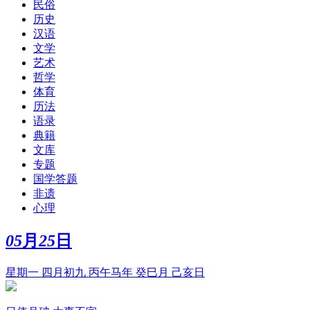
民俗
历史
汉语
文学
艺术
哲学
体育
历法
语录
典籍
文库
专题
国学答题
非遗
心理
05
月
25
日
星期一 四月初九 丙午马年 癸巳月 己亥日