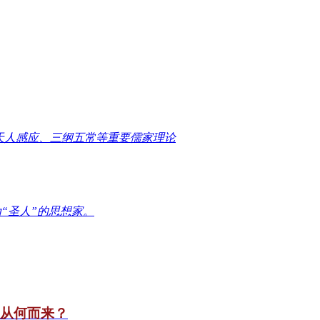
天人感应、三纲五常等重要儒家理论
“圣人”的思想家。
竟从何而来？