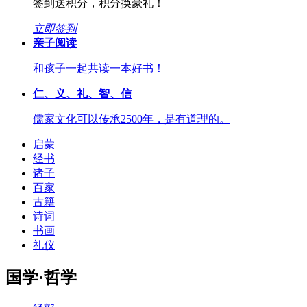
签到送积分，积分换豪礼！
立即签到
亲子阅读
和孩子一起共读一本好书！
仁、义、礼、智、信
儒家文化可以传承2500年，是有道理的。
启蒙
经书
诸子
百家
古籍
诗词
书画
礼仪
国学·哲学