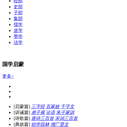
经部
史部
子部
集部
儒学
道学
墨学
法学
国学启蒙
更多>
[启蒙篇]
三字经
百家姓
千字文
[训诫篇]
弟子规
论语
朱子家训
[诗歌篇]
唐诗三百首
宋词三百首
[典故篇]
幼学琼林
增广贤文