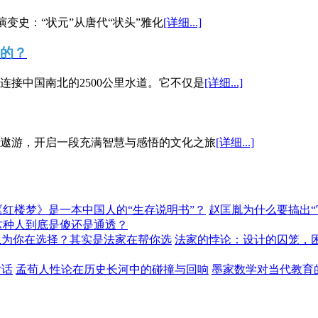
演变史：“状元”从唐代“状头”雅化
[详细...]
”的？
接中国南北的2500公里水道。它不仅是
[详细...]
遨游，开启一段充满智慧与感悟的文化之旅
[详细...]
《红楼梦》是一本中国人的“生存说明书”？
赵匡胤为什么要搞出
这种人到底是傻还是通透？
以为你在选择？其实是法家在帮你选
法家的悖论：设计的囚笼，
对话
孟荀人性论在历史长河中的碰撞与回响
墨家数学对当代教育