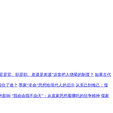
“官是官、职是职、差遣是差遣”这套把人绕晕的制度？
如果古代
困住了谁？
墨家“非命”思想给现代人的启示
从克己到推己：儒
的影响
“我命由我不由天”：从道家思想看哪吒的抗争精神
儒家