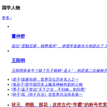
国学人物
更多>
董仲舒
提出“罢黜百家，独尊儒术”，使儒学发扬光大他提出了 
王阳明
王阳明有多牛？除了孔子敢称“圣人”，他是第二位被称为
[老子]道家祖师，世界百位历史名人之一
[鬼谷子]是中国历史上极具神秘色彩的人物
[墨子]孟子曾说“天下之言，不归杨，则归墨”
[孙子]其《孙子兵法》在世界兵法排名第一
状元、榜眼、探花：这些古代“学霸”的称号究