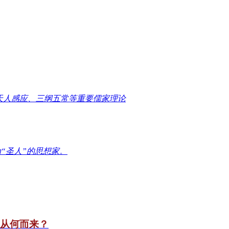
天人感应、三纲五常等重要儒家理论
“圣人”的思想家。
竟从何而来？