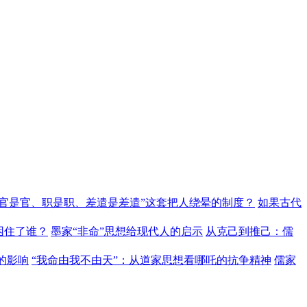
“官是官、职是职、差遣是差遣”这套把人绕晕的制度？
如果古代
困住了谁？
墨家“非命”思想给现代人的启示
从克己到推己：儒
的影响
“我命由我不由天”：从道家思想看哪吒的抗争精神
儒家