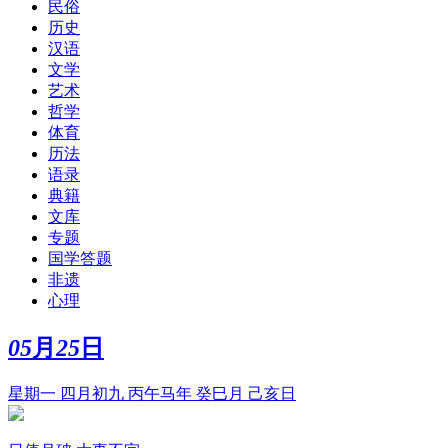
民俗
历史
汉语
文学
艺术
哲学
体育
历法
语录
典籍
文库
专题
国学答题
非遗
心理
05
月
25
日
星期一 四月初九 丙午马年 癸巳月 己亥日