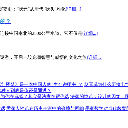
演变史：“状元”从唐代“状头”雅化
[详细...]
”的？
接中国南北的2500公里水道。它不仅是
[详细...]
遨游，开启一段充满智慧与感悟的文化之旅
[详细...]
《红楼梦》是一本中国人的“生存说明书”？
赵匡胤为什么要搞出
这种人到底是傻还是通透？
以为你在选择？其实是法家在帮你选
法家的悖论：设计的囚笼，
对话
孟荀人性论在历史长河中的碰撞与回响
墨家数学对当代教育