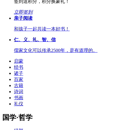
签到送积分，积分换豪礼！
立即签到
亲子阅读
和孩子一起共读一本好书！
仁、义、礼、智、信
儒家文化可以传承2500年，是有道理的。
启蒙
经书
诸子
百家
古籍
诗词
书画
礼仪
国学·哲学