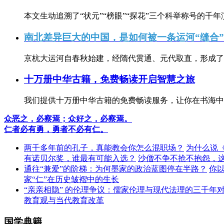
本文生动追溯了“状元”“榜眼”“探花”三个科举称号的千年
南北差异巨大的中国，是如何被一条运河“缝合
京杭大运河自春秋始建，经隋代贯通、元代取直，形成了连
十万册中华古籍，免费畅读开启智慧之旅
我们提供十万册中华古籍的免费畅读服务，让你在书海中
众恶之，必察焉；众好之，必察焉。
仁者必有勇，勇者不必有仁。
两千多年前的孔子，真能教会你怎么混职场？
为什么说
有诺贝尔奖，谁最有可能入选？
沙僧不争不抢不抱怨，
通往“兼爱”的阶梯：为何墨家的政治蓝图停在半路？
你
家“仁”在历史皱褶中的生长
“亲亲相隐” 的伦理争议：儒家伦理与现代法理的三千年
教育观与当代教育改革
国学典籍