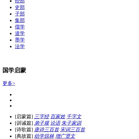
经部
史部
子部
集部
儒学
道学
墨学
法学
国学启蒙
更多>
[启蒙篇]
三字经
百家姓
千字文
[训诫篇]
弟子规
论语
朱子家训
[诗歌篇]
唐诗三百首
宋词三百首
[典故篇]
幼学琼林
增广贤文