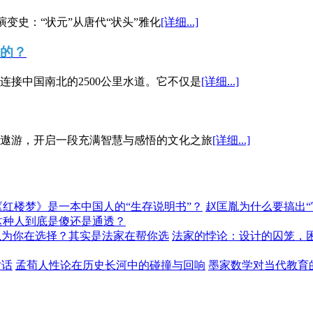
演变史：“状元”从唐代“状头”雅化
[详细...]
”的？
接中国南北的2500公里水道。它不仅是
[详细...]
遨游，开启一段充满智慧与感悟的文化之旅
[详细...]
《红楼梦》是一本中国人的“生存说明书”？
赵匡胤为什么要搞出
这种人到底是傻还是通透？
以为你在选择？其实是法家在帮你选
法家的悖论：设计的囚笼，
对话
孟荀人性论在历史长河中的碰撞与回响
墨家数学对当代教育