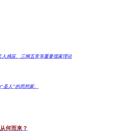
天人感应、三纲五常等重要儒家理论
“圣人”的思想家。
竟从何而来？