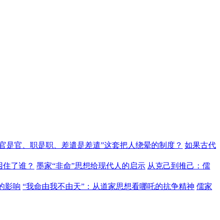
“官是官、职是职、差遣是差遣”这套把人绕晕的制度？
如果古代
困住了谁？
墨家“非命”思想给现代人的启示
从克己到推己：儒
的影响
“我命由我不由天”：从道家思想看哪吒的抗争精神
儒家