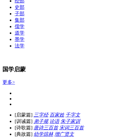
经部
史部
子部
集部
儒学
道学
墨学
法学
国学启蒙
更多>
[启蒙篇]
三字经
百家姓
千字文
[训诫篇]
弟子规
论语
朱子家训
[诗歌篇]
唐诗三百首
宋词三百首
[典故篇]
幼学琼林
增广贤文