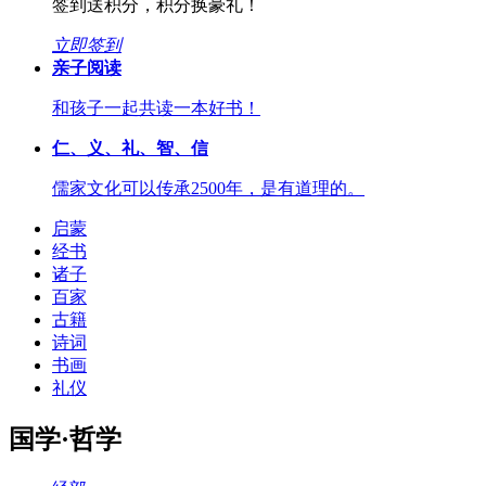
签到送积分，积分换豪礼！
立即签到
亲子阅读
和孩子一起共读一本好书！
仁、义、礼、智、信
儒家文化可以传承2500年，是有道理的。
启蒙
经书
诸子
百家
古籍
诗词
书画
礼仪
国学·哲学