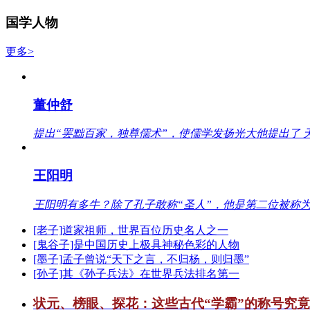
国学人物
更多>
董仲舒
提出“罢黜百家，独尊儒术”，使儒学发扬光大他提出了 
王阳明
王阳明有多牛？除了孔子敢称“圣人”，他是第二位被称为
[老子]道家祖师，世界百位历史名人之一
[鬼谷子]是中国历史上极具神秘色彩的人物
[墨子]孟子曾说“天下之言，不归杨，则归墨”
[孙子]其《孙子兵法》在世界兵法排名第一
状元、榜眼、探花：这些古代“学霸”的称号究