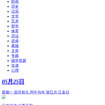
民俗
历史
汉语
文学
艺术
哲学
体育
历法
语录
典籍
文库
专题
国学答题
非遗
心理
05
月
25
日
星期一 四月初九 丙午马年 癸巳月 己亥日