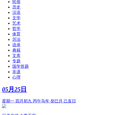
民俗
历史
汉语
文学
艺术
哲学
体育
历法
语录
典籍
文库
专题
国学答题
非遗
心理
05
月
25
日
星期一 四月初九 丙午马年 癸巳月 己亥日