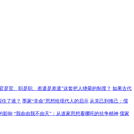
“官是官、职是职、差遣是差遣”这套把人绕晕的制度？
如果古代
困住了谁？
墨家“非命”思想给现代人的启示
从克己到推己：儒
的影响
“我命由我不由天”：从道家思想看哪吒的抗争精神
儒家