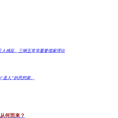
天人感应、三纲五常等重要儒家理论
“圣人”的思想家。
竟从何而来？