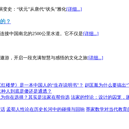
演变史：“状元”从唐代“状头”雅化
[详细...]
”的？
接中国南北的2500公里水道。它不仅是
[详细...]
遨游，开启一段充满智慧与感悟的文化之旅
[详细...]
《红楼梦》是一本中国人的“生存说明书”？
赵匡胤为什么要搞出
这种人到底是傻还是通透？
以为你在选择？其实是法家在帮你选
法家的悖论：设计的囚笼，
对话
孟荀人性论在历史长河中的碰撞与回响
墨家数学对当代教育