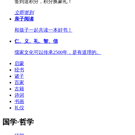
签到送积分，积分换豪礼！
立即签到
亲子阅读
和孩子一起共读一本好书！
仁、义、礼、智、信
儒家文化可以传承2500年，是有道理的。
启蒙
经书
诸子
百家
古籍
诗词
书画
礼仪
国学·哲学