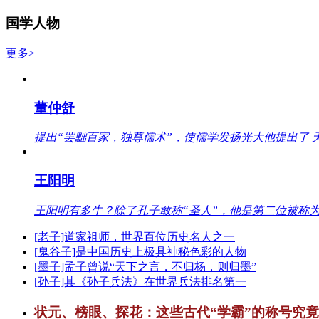
国学人物
更多>
董仲舒
提出“罢黜百家，独尊儒术”，使儒学发扬光大他提出了 
王阳明
王阳明有多牛？除了孔子敢称“圣人”，他是第二位被称为
[老子]道家祖师，世界百位历史名人之一
[鬼谷子]是中国历史上极具神秘色彩的人物
[墨子]孟子曾说“天下之言，不归杨，则归墨”
[孙子]其《孙子兵法》在世界兵法排名第一
状元、榜眼、探花：这些古代“学霸”的称号究