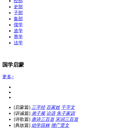
经部
史部
子部
集部
儒学
道学
墨学
法学
国学启蒙
更多>
[启蒙篇]
三字经
百家姓
千字文
[训诫篇]
弟子规
论语
朱子家训
[诗歌篇]
唐诗三百首
宋词三百首
[典故篇]
幼学琼林
增广贤文