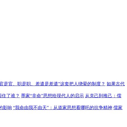
“官是官、职是职、差遣是差遣”这套把人绕晕的制度？
如果古代
困住了谁？
墨家“非命”思想给现代人的启示
从克己到推己：儒
的影响
“我命由我不由天”：从道家思想看哪吒的抗争精神
儒家