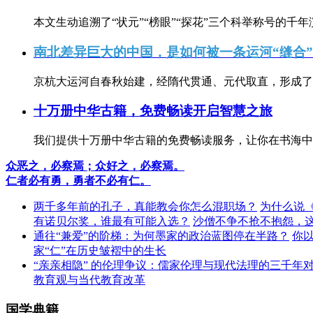
本文生动追溯了“状元”“榜眼”“探花”三个科举称号的千年
南北差异巨大的中国，是如何被一条运河“缝合
京杭大运河自春秋始建，经隋代贯通、元代取直，形成了连
十万册中华古籍，免费畅读开启智慧之旅
我们提供十万册中华古籍的免费畅读服务，让你在书海中
众恶之，必察焉；众好之，必察焉。
仁者必有勇，勇者不必有仁。
两千多年前的孔子，真能教会你怎么混职场？
为什么说
有诺贝尔奖，谁最有可能入选？
沙僧不争不抢不抱怨，
通往“兼爱”的阶梯：为何墨家的政治蓝图停在半路？
你
家“仁”在历史皱褶中的生长
“亲亲相隐” 的伦理争议：儒家伦理与现代法理的三千年
教育观与当代教育改革
国学典籍