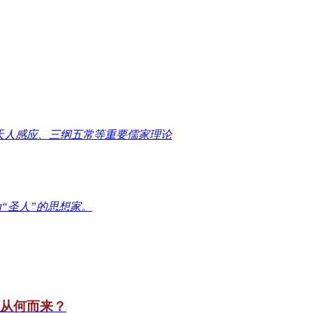
天人感应、三纲五常等重要儒家理论
“圣人”的思想家。
竟从何而来？