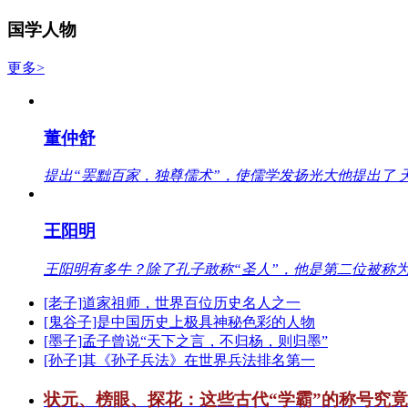
国学人物
更多>
董仲舒
提出“罢黜百家，独尊儒术”，使儒学发扬光大他提出了 
王阳明
王阳明有多牛？除了孔子敢称“圣人”，他是第二位被称为
[老子]道家祖师，世界百位历史名人之一
[鬼谷子]是中国历史上极具神秘色彩的人物
[墨子]孟子曾说“天下之言，不归杨，则归墨”
[孙子]其《孙子兵法》在世界兵法排名第一
状元、榜眼、探花：这些古代“学霸”的称号究