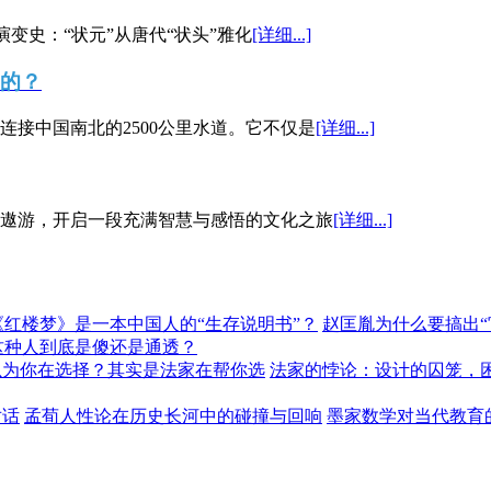
演变史：“状元”从唐代“状头”雅化
[详细...]
”的？
接中国南北的2500公里水道。它不仅是
[详细...]
遨游，开启一段充满智慧与感悟的文化之旅
[详细...]
《红楼梦》是一本中国人的“生存说明书”？
赵匡胤为什么要搞出
这种人到底是傻还是通透？
以为你在选择？其实是法家在帮你选
法家的悖论：设计的囚笼，
对话
孟荀人性论在历史长河中的碰撞与回响
墨家数学对当代教育