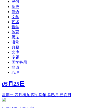
民俗
历史
汉语
文学
艺术
哲学
体育
历法
语录
典籍
文库
专题
国学答题
非遗
心理
05
月
25
日
星期一 四月初九 丙午马年 癸巳月 己亥日