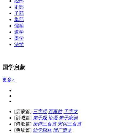
经部
史部
子部
集部
儒学
道学
墨学
法学
国学启蒙
更多>
[启蒙篇]
三字经
百家姓
千字文
[训诫篇]
弟子规
论语
朱子家训
[诗歌篇]
唐诗三百首
宋词三百首
[典故篇]
幼学琼林
增广贤文