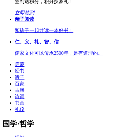
签到送积分，积分换豪礼！
立即签到
亲子阅读
和孩子一起共读一本好书！
仁、义、礼、智、信
儒家文化可以传承2500年，是有道理的。
启蒙
经书
诸子
百家
古籍
诗词
书画
礼仪
国学·哲学