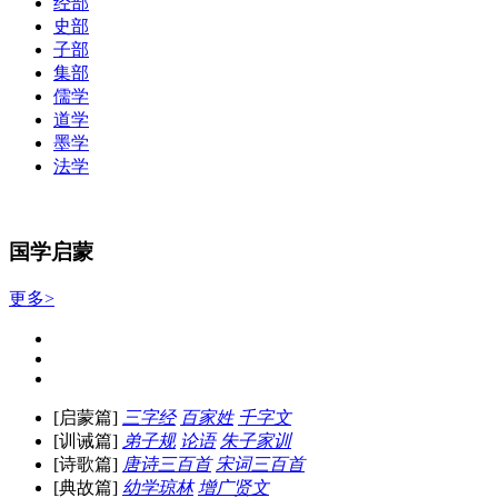
经部
史部
子部
集部
儒学
道学
墨学
法学
国学启蒙
更多>
[启蒙篇]
三字经
百家姓
千字文
[训诫篇]
弟子规
论语
朱子家训
[诗歌篇]
唐诗三百首
宋词三百首
[典故篇]
幼学琼林
增广贤文