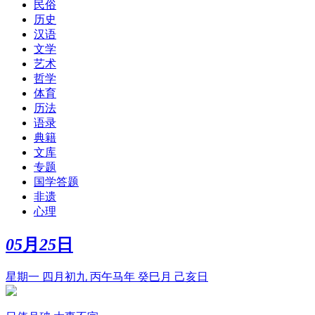
民俗
历史
汉语
文学
艺术
哲学
体育
历法
语录
典籍
文库
专题
国学答题
非遗
心理
05
月
25
日
星期一 四月初九 丙午马年 癸巳月 己亥日