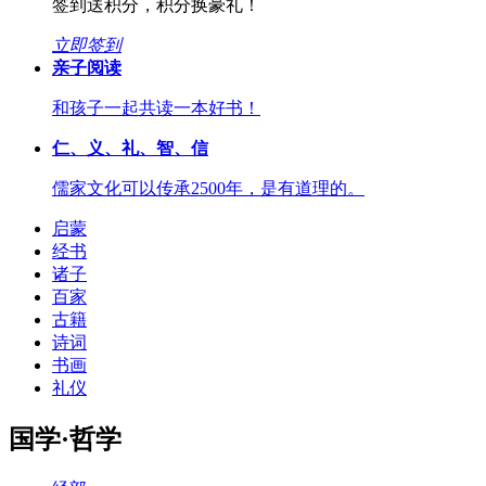
签到送积分，积分换豪礼！
立即签到
亲子阅读
和孩子一起共读一本好书！
仁、义、礼、智、信
儒家文化可以传承2500年，是有道理的。
启蒙
经书
诸子
百家
古籍
诗词
书画
礼仪
国学·哲学