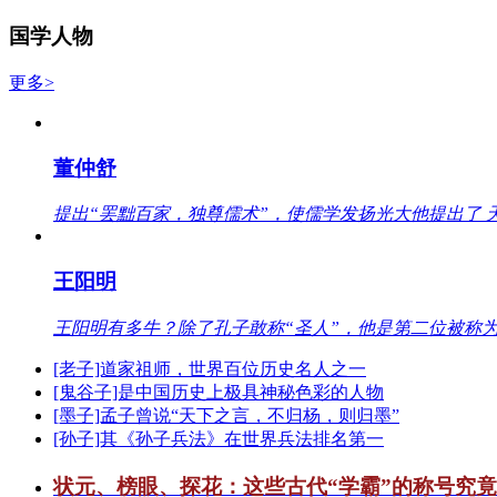
国学人物
更多>
董仲舒
提出“罢黜百家，独尊儒术”，使儒学发扬光大他提出了 
王阳明
王阳明有多牛？除了孔子敢称“圣人”，他是第二位被称为
[老子]道家祖师，世界百位历史名人之一
[鬼谷子]是中国历史上极具神秘色彩的人物
[墨子]孟子曾说“天下之言，不归杨，则归墨”
[孙子]其《孙子兵法》在世界兵法排名第一
状元、榜眼、探花：这些古代“学霸”的称号究