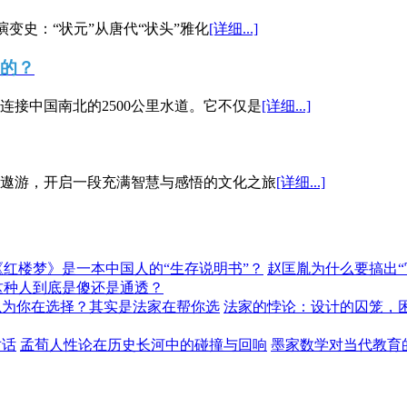
演变史：“状元”从唐代“状头”雅化
[详细...]
”的？
接中国南北的2500公里水道。它不仅是
[详细...]
遨游，开启一段充满智慧与感悟的文化之旅
[详细...]
《红楼梦》是一本中国人的“生存说明书”？
赵匡胤为什么要搞出
这种人到底是傻还是通透？
以为你在选择？其实是法家在帮你选
法家的悖论：设计的囚笼，
对话
孟荀人性论在历史长河中的碰撞与回响
墨家数学对当代教育