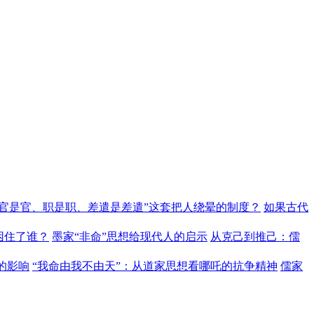
“官是官、职是职、差遣是差遣”这套把人绕晕的制度？
如果古代
困住了谁？
墨家“非命”思想给现代人的启示
从克己到推己：儒
的影响
“我命由我不由天”：从道家思想看哪吒的抗争精神
儒家