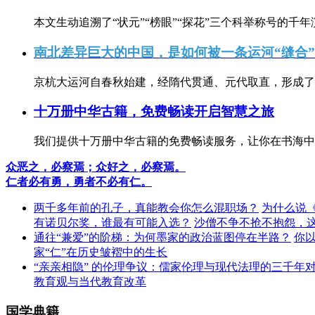
本文生动追溯了“状元”“榜眼”“探花”三个科举称号的千年
南北差异巨大的中国，是如何被一条运河“缝合
京杭大运河自春秋始建，经隋代贯通、元代取直，形成了连
十万册中华古籍，免费畅读开启智慧之旅
我们提供十万册中华古籍的免费畅读服务，让你在书海中
众恶之，必察焉；众好之，必察焉。
仁者必有勇，勇者不必有仁。
两千多年前的孔子，真能教会你怎么混职场？
为什么说
有诺贝尔奖，谁最有可能入选？
沙僧不争不抢不抱怨，
通往“兼爱”的阶梯：为何墨家的政治蓝图停在半路？
你
家“仁”在历史皱褶中的生长
“亲亲相隐” 的伦理争议：儒家伦理与现代法理的三千年
教育观与当代教育改革
国学典籍