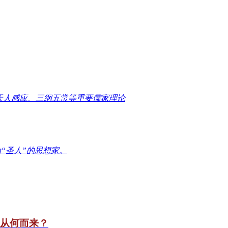
天人感应、三纲五常等重要儒家理论
“圣人”的思想家。
竟从何而来？