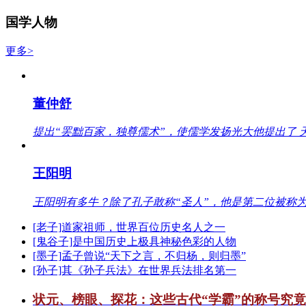
国学人物
更多>
董仲舒
提出“罢黜百家，独尊儒术”，使儒学发扬光大他提出了 
王阳明
王阳明有多牛？除了孔子敢称“圣人”，他是第二位被称为
[老子]道家祖师，世界百位历史名人之一
[鬼谷子]是中国历史上极具神秘色彩的人物
[墨子]孟子曾说“天下之言，不归杨，则归墨”
[孙子]其《孙子兵法》在世界兵法排名第一
状元、榜眼、探花：这些古代“学霸”的称号究