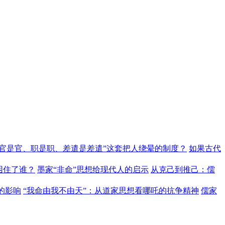
“官是官、职是职、差遣是差遣”这套把人绕晕的制度？
如果古代
困住了谁？
墨家“非命”思想给现代人的启示
从克己到推己：儒
的影响
“我命由我不由天”：从道家思想看哪吒的抗争精神
儒家