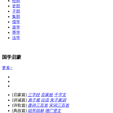
经部
史部
子部
集部
儒学
道学
墨学
法学
国学启蒙
更多>
[启蒙篇]
三字经
百家姓
千字文
[训诫篇]
弟子规
论语
朱子家训
[诗歌篇]
唐诗三百首
宋词三百首
[典故篇]
幼学琼林
增广贤文