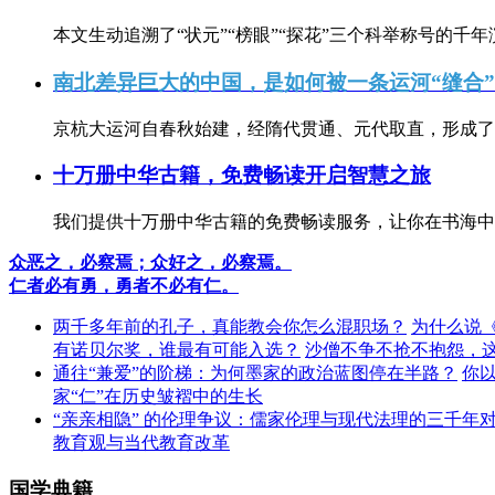
本文生动追溯了“状元”“榜眼”“探花”三个科举称号的千年
南北差异巨大的中国，是如何被一条运河“缝合
京杭大运河自春秋始建，经隋代贯通、元代取直，形成了连
十万册中华古籍，免费畅读开启智慧之旅
我们提供十万册中华古籍的免费畅读服务，让你在书海中
众恶之，必察焉；众好之，必察焉。
仁者必有勇，勇者不必有仁。
两千多年前的孔子，真能教会你怎么混职场？
为什么说
有诺贝尔奖，谁最有可能入选？
沙僧不争不抢不抱怨，
通往“兼爱”的阶梯：为何墨家的政治蓝图停在半路？
你
家“仁”在历史皱褶中的生长
“亲亲相隐” 的伦理争议：儒家伦理与现代法理的三千年
教育观与当代教育改革
国学典籍