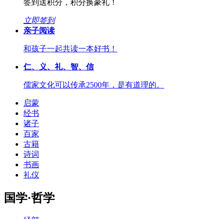
签到送积分，积分换豪礼！
立即签到
亲子阅读
和孩子一起共读一本好书！
仁、义、礼、智、信
儒家文化可以传承2500年，是有道理的。
启蒙
经书
诸子
百家
古籍
诗词
书画
礼仪
国学·哲学