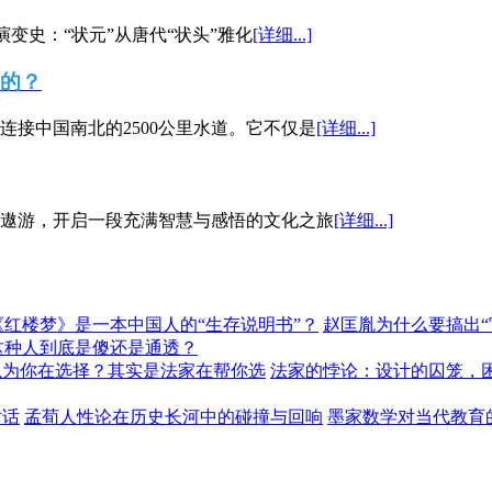
演变史：“状元”从唐代“状头”雅化
[详细...]
”的？
接中国南北的2500公里水道。它不仅是
[详细...]
遨游，开启一段充满智慧与感悟的文化之旅
[详细...]
《红楼梦》是一本中国人的“生存说明书”？
赵匡胤为什么要搞出
这种人到底是傻还是通透？
以为你在选择？其实是法家在帮你选
法家的悖论：设计的囚笼，
对话
孟荀人性论在历史长河中的碰撞与回响
墨家数学对当代教育