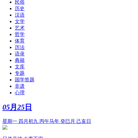
民俗
历史
汉语
文学
艺术
哲学
体育
历法
语录
典籍
文库
专题
国学答题
非遗
心理
05
月
25
日
星期一 四月初九 丙午马年 癸巳月 己亥日