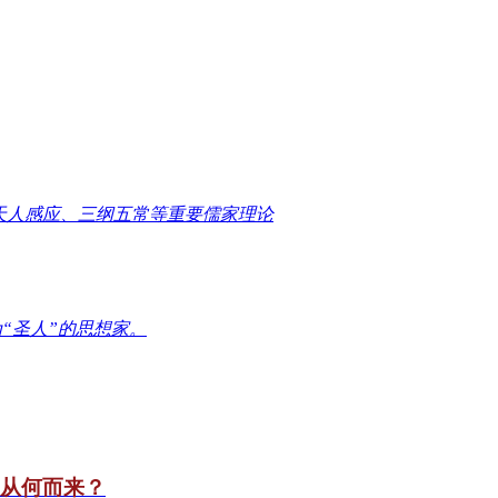
天人感应、三纲五常等重要儒家理论
“圣人”的思想家。
竟从何而来？