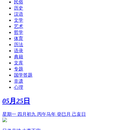
民俗
历史
汉语
文学
艺术
哲学
体育
历法
语录
典籍
文库
专题
国学答题
非遗
心理
05
月
25
日
星期一 四月初九 丙午马年 癸巳月 己亥日