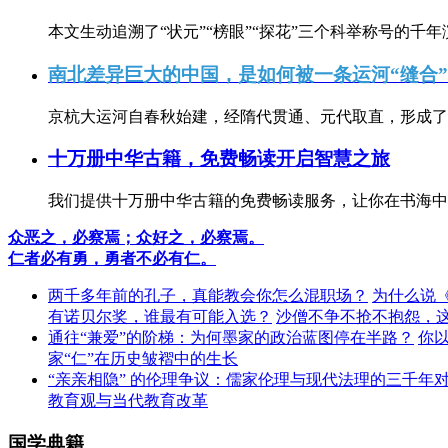
本文生动追溯了“状元”“榜眼”“探花”三个科举称号的千年
南北差异巨大的中国，是如何被一条运河“缝合
京杭大运河自春秋始建，经隋代贯通、元代取直，形成了连
十万册中华古籍，免费畅读开启智慧之旅
我们提供十万册中华古籍的免费畅读服务，让你在书海中
众恶之，必察焉；众好之，必察焉。
仁者必有勇，勇者不必有仁。
两千多年前的孔子，真能教会你怎么混职场？
为什么说
有诺贝尔奖，谁最有可能入选？
沙僧不争不抢不抱怨，
通往“兼爱”的阶梯：为何墨家的政治蓝图停在半路？
你
家“仁”在历史皱褶中的生长
“亲亲相隐” 的伦理争议：儒家伦理与现代法理的三千年
教育观与当代教育改革
国学典籍