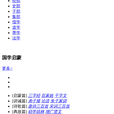
经部
史部
子部
集部
儒学
道学
墨学
法学
国学启蒙
更多>
[启蒙篇]
三字经
百家姓
千字文
[训诫篇]
弟子规
论语
朱子家训
[诗歌篇]
唐诗三百首
宋词三百首
[典故篇]
幼学琼林
增广贤文