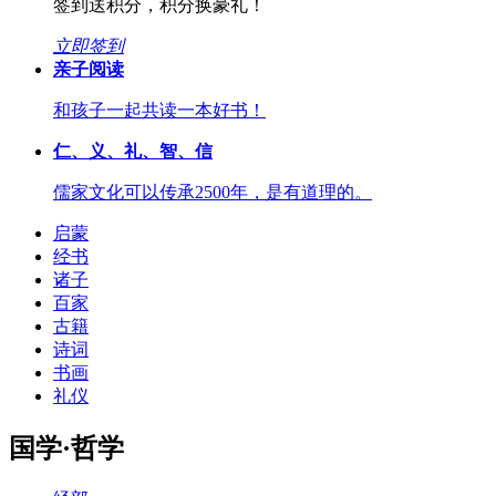
签到送积分，积分换豪礼！
立即签到
亲子阅读
和孩子一起共读一本好书！
仁、义、礼、智、信
儒家文化可以传承2500年，是有道理的。
启蒙
经书
诸子
百家
古籍
诗词
书画
礼仪
国学·哲学