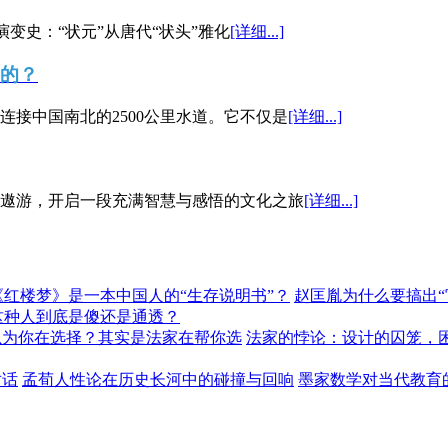
演变史：“状元”从唐代“状头”雅化
[详细...]
”的？
接中国南北的2500公里水道。它不仅是
[详细...]
遨游，开启一段充满智慧与感悟的文化之旅
[详细...]
《红楼梦》是一本中国人的“生存说明书”？
赵匡胤为什么要搞出
这种人到底是傻还是通透？
以为你在选择？其实是法家在帮你选
法家的悖论：设计的囚笼，
对话
孟荀人性论在历史长河中的碰撞与回响
墨家数学对当代教育