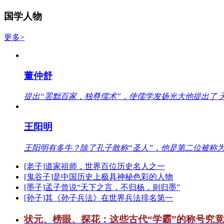
国学人物
更多>
董仲舒
提出“罢黜百家，独尊儒术”，使儒学发扬光大他提出了 
王阳明
王阳明有多牛？除了孔子敢称“圣人”，他是第二位被称为
[老子]道家祖师，世界百位历史名人之一
[鬼谷子]是中国历史上极具神秘色彩的人物
[墨子]孟子曾说“天下之言，不归杨，则归墨”
[孙子]其《孙子兵法》在世界兵法排名第一
状元、榜眼、探花：这些古代“学霸”的称号究