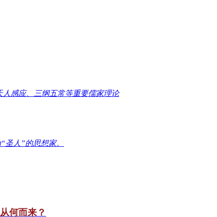
天人感应、三纲五常等重要儒家理论
“圣人”的思想家。
竟从何而来？