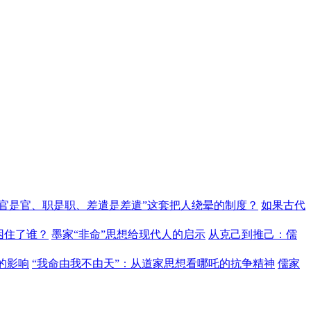
“官是官、职是职、差遣是差遣”这套把人绕晕的制度？
如果古代
困住了谁？
墨家“非命”思想给现代人的启示
从克己到推己：儒
的影响
“我命由我不由天”：从道家思想看哪吒的抗争精神
儒家