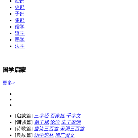
经部
史部
子部
集部
儒学
道学
墨学
法学
国学启蒙
更多>
[启蒙篇]
三字经
百家姓
千字文
[训诫篇]
弟子规
论语
朱子家训
[诗歌篇]
唐诗三百首
宋词三百首
[典故篇]
幼学琼林
增广贤文