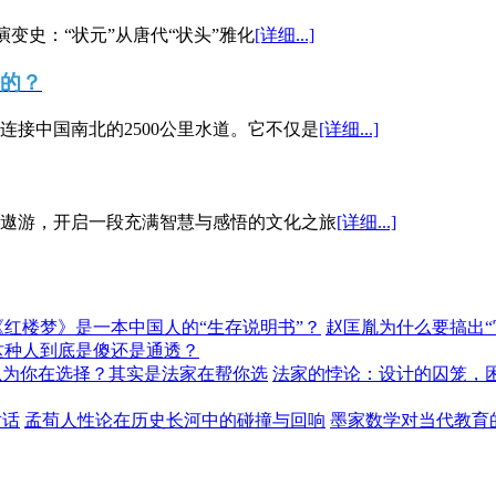
演变史：“状元”从唐代“状头”雅化
[详细...]
”的？
接中国南北的2500公里水道。它不仅是
[详细...]
遨游，开启一段充满智慧与感悟的文化之旅
[详细...]
《红楼梦》是一本中国人的“生存说明书”？
赵匡胤为什么要搞出
这种人到底是傻还是通透？
以为你在选择？其实是法家在帮你选
法家的悖论：设计的囚笼，
对话
孟荀人性论在历史长河中的碰撞与回响
墨家数学对当代教育