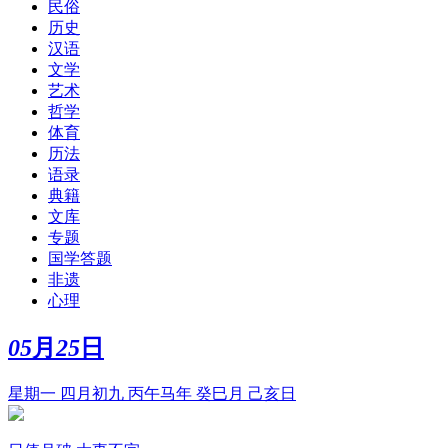
民俗
历史
汉语
文学
艺术
哲学
体育
历法
语录
典籍
文库
专题
国学答题
非遗
心理
05
月
25
日
星期一 四月初九 丙午马年 癸巳月 己亥日