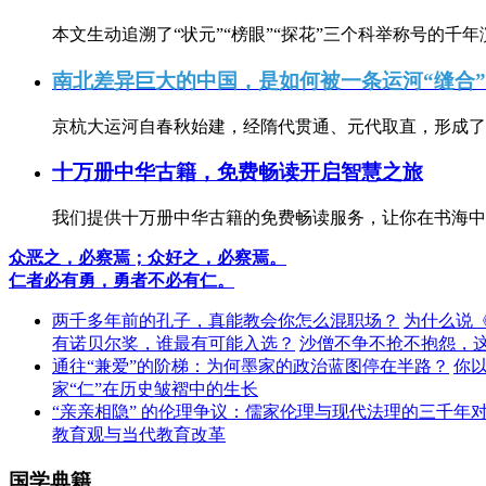
本文生动追溯了“状元”“榜眼”“探花”三个科举称号的千年
南北差异巨大的中国，是如何被一条运河“缝合
京杭大运河自春秋始建，经隋代贯通、元代取直，形成了连
十万册中华古籍，免费畅读开启智慧之旅
我们提供十万册中华古籍的免费畅读服务，让你在书海中
众恶之，必察焉；众好之，必察焉。
仁者必有勇，勇者不必有仁。
两千多年前的孔子，真能教会你怎么混职场？
为什么说
有诺贝尔奖，谁最有可能入选？
沙僧不争不抢不抱怨，
通往“兼爱”的阶梯：为何墨家的政治蓝图停在半路？
你
家“仁”在历史皱褶中的生长
“亲亲相隐” 的伦理争议：儒家伦理与现代法理的三千年
教育观与当代教育改革
国学典籍