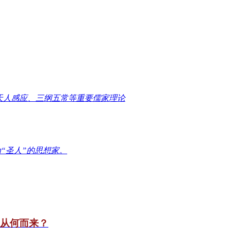
天人感应、三纲五常等重要儒家理论
“圣人”的思想家。
竟从何而来？