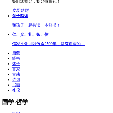
签到送积分，积分换豪礼！
立即签到
亲子阅读
和孩子一起共读一本好书！
仁、义、礼、智、信
儒家文化可以传承2500年，是有道理的。
启蒙
经书
诸子
百家
古籍
诗词
书画
礼仪
国学·哲学