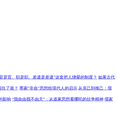
“官是官、职是职、差遣是差遣”这套把人绕晕的制度？
如果古代
困住了谁？
墨家“非命”思想给现代人的启示
从克己到推己：儒
的影响
“我命由我不由天”：从道家思想看哪吒的抗争精神
儒家