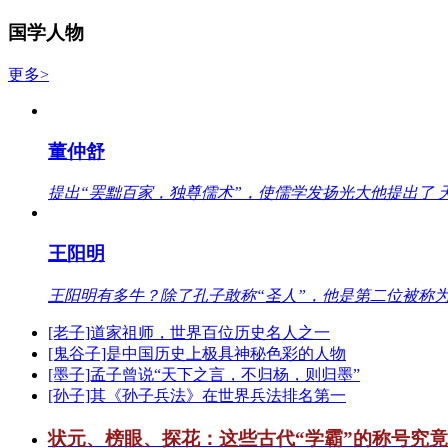
国学人物
更多>
董仲舒
提出“罢黜百家，独尊儒术”，使儒学发扬光大他提出了 
王阳明
王阳明有多牛？除了孔子敢称“圣人”，他是第二位被称为
[老子]道家祖师，世界百位历史名人之一
[鬼谷子]是中国历史上极具神秘色彩的人物
[墨子]孟子曾说“天下之言，不归杨，则归墨”
[孙子]其《孙子兵法》在世界兵法排名第一
状元、榜眼、探花：这些古代“学霸”的称号究