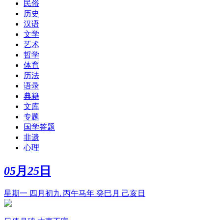
民俗
历史
汉语
文学
艺术
哲学
体育
历法
语录
典籍
文库
专题
国学答题
非遗
心理
05
月
25
日
星期一 四月初九 丙午马年 癸巳月 己亥日