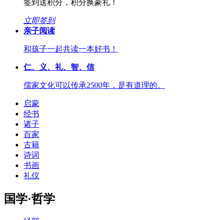
签到送积分，积分换豪礼！
立即签到
亲子阅读
和孩子一起共读一本好书！
仁、义、礼、智、信
儒家文化可以传承2500年，是有道理的。
启蒙
经书
诸子
百家
古籍
诗词
书画
礼仪
国学·哲学