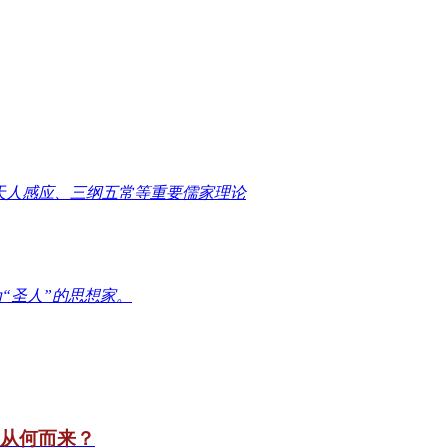
天人感应、三纲五常等重要儒家理论
“圣人”的思想家。
竟从何而来？