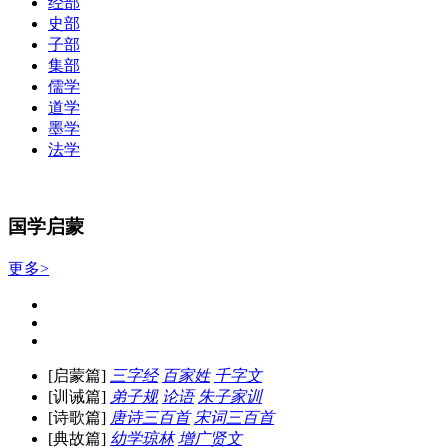
经部
史部
子部
集部
儒学
道学
墨学
法学
国学启蒙
更多>
[启蒙篇]
三字经
百家姓
千字文
[训诫篇]
弟子规
论语
朱子家训
[诗歌篇]
唐诗三百首
宋词三百首
[典故篇]
幼学琼林
增广贤文