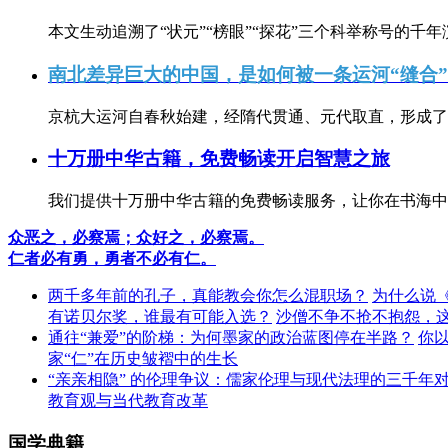
本文生动追溯了“状元”“榜眼”“探花”三个科举称号的千年
南北差异巨大的中国，是如何被一条运河“缝合
京杭大运河自春秋始建，经隋代贯通、元代取直，形成了连
十万册中华古籍，免费畅读开启智慧之旅
我们提供十万册中华古籍的免费畅读服务，让你在书海中
众恶之，必察焉；众好之，必察焉。
仁者必有勇，勇者不必有仁。
两千多年前的孔子，真能教会你怎么混职场？
为什么说
有诺贝尔奖，谁最有可能入选？
沙僧不争不抢不抱怨，
通往“兼爱”的阶梯：为何墨家的政治蓝图停在半路？
你
家“仁”在历史皱褶中的生长
“亲亲相隐” 的伦理争议：儒家伦理与现代法理的三千年
教育观与当代教育改革
国学典籍