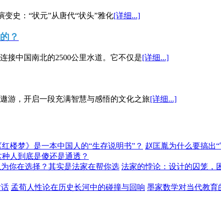
演变史：“状元”从唐代“状头”雅化
[详细...]
”的？
接中国南北的2500公里水道。它不仅是
[详细...]
遨游，开启一段充满智慧与感悟的文化之旅
[详细...]
《红楼梦》是一本中国人的“生存说明书”？
赵匡胤为什么要搞出
这种人到底是傻还是通透？
以为你在选择？其实是法家在帮你选
法家的悖论：设计的囚笼，
对话
孟荀人性论在历史长河中的碰撞与回响
墨家数学对当代教育