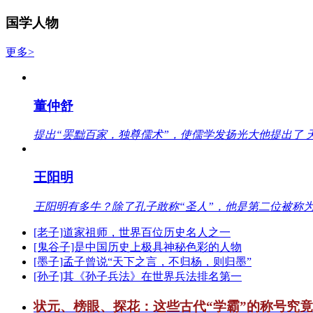
国学人物
更多>
董仲舒
提出“罢黜百家，独尊儒术”，使儒学发扬光大他提出了 
王阳明
王阳明有多牛？除了孔子敢称“圣人”，他是第二位被称为
[老子]道家祖师，世界百位历史名人之一
[鬼谷子]是中国历史上极具神秘色彩的人物
[墨子]孟子曾说“天下之言，不归杨，则归墨”
[孙子]其《孙子兵法》在世界兵法排名第一
状元、榜眼、探花：这些古代“学霸”的称号究