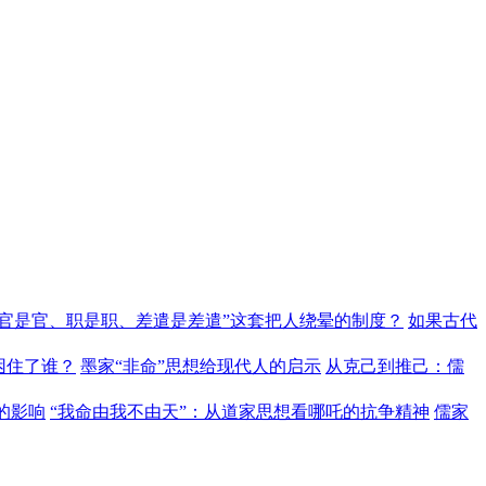
“官是官、职是职、差遣是差遣”这套把人绕晕的制度？
如果古代
困住了谁？
墨家“非命”思想给现代人的启示
从克己到推己：儒
的影响
“我命由我不由天”：从道家思想看哪吒的抗争精神
儒家