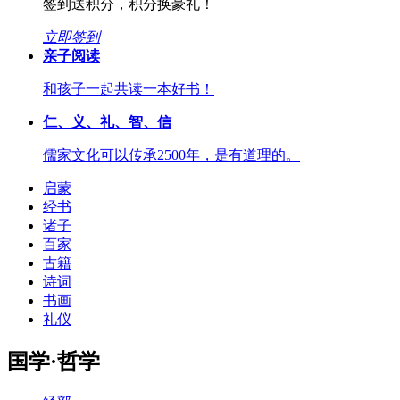
签到送积分，积分换豪礼！
立即签到
亲子阅读
和孩子一起共读一本好书！
仁、义、礼、智、信
儒家文化可以传承2500年，是有道理的。
启蒙
经书
诸子
百家
古籍
诗词
书画
礼仪
国学·哲学