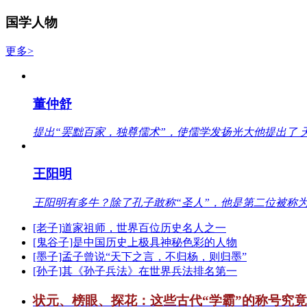
国学人物
更多>
董仲舒
提出“罢黜百家，独尊儒术”，使儒学发扬光大他提出了 
王阳明
王阳明有多牛？除了孔子敢称“圣人”，他是第二位被称为
[老子]道家祖师，世界百位历史名人之一
[鬼谷子]是中国历史上极具神秘色彩的人物
[墨子]孟子曾说“天下之言，不归杨，则归墨”
[孙子]其《孙子兵法》在世界兵法排名第一
状元、榜眼、探花：这些古代“学霸”的称号究