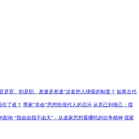
“官是官、职是职、差遣是差遣”这套把人绕晕的制度？
如果古代
困住了谁？
墨家“非命”思想给现代人的启示
从克己到推己：儒
的影响
“我命由我不由天”：从道家思想看哪吒的抗争精神
儒家