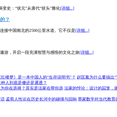
演变史：“状元”从唐代“状头”雅化
[详细...]
”的？
接中国南北的2500公里水道。它不仅是
[详细...]
遨游，开启一段充满智慧与感悟的文化之旅
[详细...]
《红楼梦》是一本中国人的“生存说明书”？
赵匡胤为什么要搞出
这种人到底是傻还是通透？
以为你在选择？其实是法家在帮你选
法家的悖论：设计的囚笼，
对话
孟荀人性论在历史长河中的碰撞与回响
墨家数学对当代教育