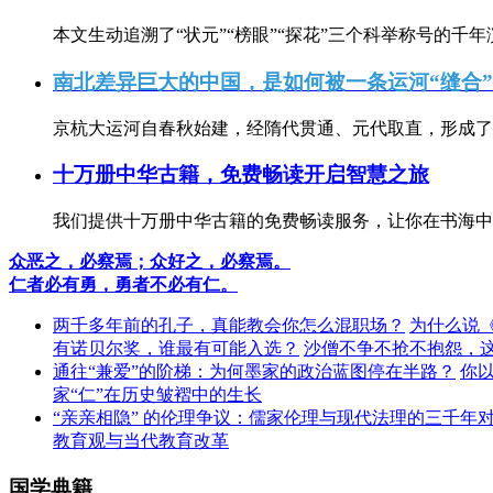
本文生动追溯了“状元”“榜眼”“探花”三个科举称号的千年
南北差异巨大的中国，是如何被一条运河“缝合
京杭大运河自春秋始建，经隋代贯通、元代取直，形成了连
十万册中华古籍，免费畅读开启智慧之旅
我们提供十万册中华古籍的免费畅读服务，让你在书海中
众恶之，必察焉；众好之，必察焉。
仁者必有勇，勇者不必有仁。
两千多年前的孔子，真能教会你怎么混职场？
为什么说
有诺贝尔奖，谁最有可能入选？
沙僧不争不抢不抱怨，
通往“兼爱”的阶梯：为何墨家的政治蓝图停在半路？
你
家“仁”在历史皱褶中的生长
“亲亲相隐” 的伦理争议：儒家伦理与现代法理的三千年
教育观与当代教育改革
国学典籍