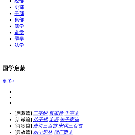
经部
史部
子部
集部
儒学
道学
墨学
法学
国学启蒙
更多>
[启蒙篇]
三字经
百家姓
千字文
[训诫篇]
弟子规
论语
朱子家训
[诗歌篇]
唐诗三百首
宋词三百首
[典故篇]
幼学琼林
增广贤文