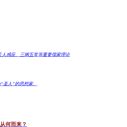
天人感应、三纲五常等重要儒家理论
“圣人”的思想家。
竟从何而来？