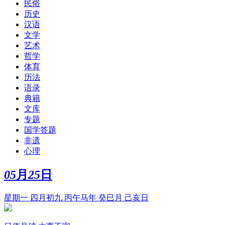
民俗
历史
汉语
文学
艺术
哲学
体育
历法
语录
典籍
文库
专题
国学答题
非遗
心理
05
月
25
日
星期一 四月初九 丙午马年 癸巳月 己亥日